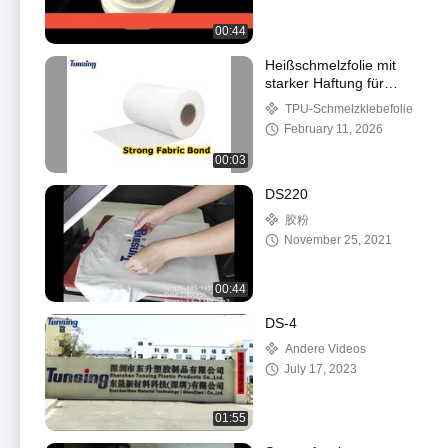
00:44
Heißschmelzfolie mit
starker Haftung für
Textilien
TPU-Schmelzklebefolie
February 11, 2026
00:03
DS220
胶粉
November 25, 2021
00:44
DS-4
Andere Videos
July 17, 2023
01:55