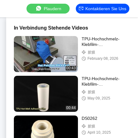
Plaudern
Kontaktieren Sie Uns
In Verbindung Stehende Videos
TPU-Hochschmelz-
Klebfilm-
Bindungspflaster
胶膜
February 08, 2026
00:43
TPU-Hochschmelz-
Klebfilm-
Bindungspflaster
胶膜
May 09, 2025
00:44
DS0262
胶膜
April 10, 2025