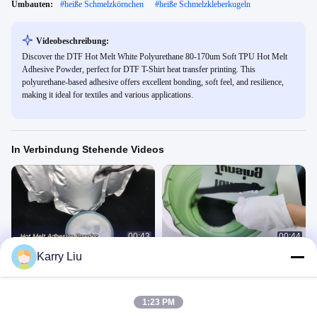
Umbauten:
#
heiße Schmelzkörnchen
#
heiße Schmelzkleberkugeln
Videobeschreibung:
Discover the DTF Hot Melt White Polyurethane 80-170um Soft TPU Hot Melt
Adhesive Powder, perfect for DTF T-Shirt heat transfer printing. This
polyurethane-based adhesive offers excellent bonding, soft feel, and resilience,
making it ideal for textiles and various applications.
In Verbindung Stehende Videos
00:43
00:44
Karry Liu
1 kg DS220
DS220B DTF Schwarzpulver
胶粉
胶粉
March 13, 2025
June 17, 2022
1:23 PM