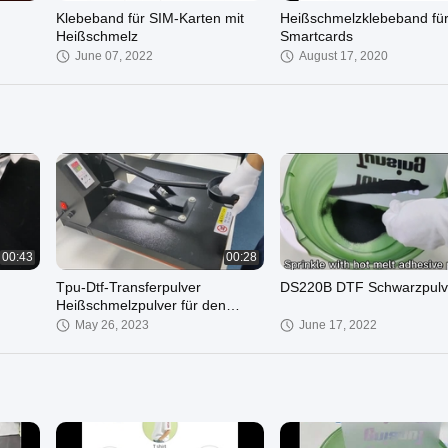
Klebeband für SIM-Karten mit
Heißschmelzklebeband fü
Heißschmelz
Smartcards
June 07, 2022
August 17, 2020
00:44
gel
00:43
00:28
Tpu-Dtf-Transferpulver
DS220B DTF Schwarzpulv
Heißschmelzpulver für den
Textil-T-Shirt-Druck
May 26, 2023
June 17, 2022