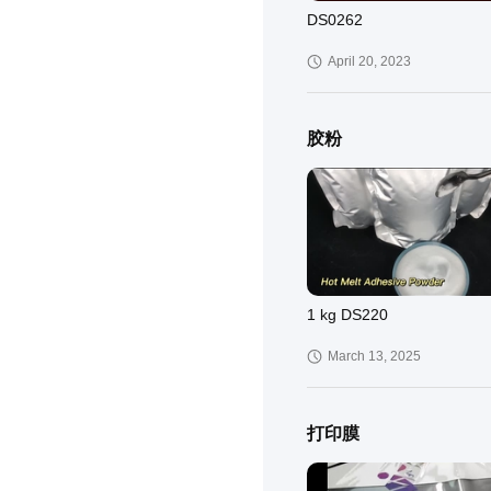
DS0262
April 20, 2023
胶粉
PET Heißklebeband für Nä
July 02, 2020
1 kg DS220
March 13, 2025
打印膜