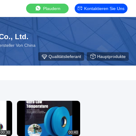
Plaudern
Kontaktieren Sie Uns
o., Ltd.
rsteller Von China
Qualitätslieferant
Hauptprodukte
00:30
00:40