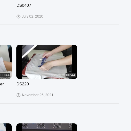
r
DS0407
July 02, 2020
00:44
00:44
er
DS220
November 25, 2021