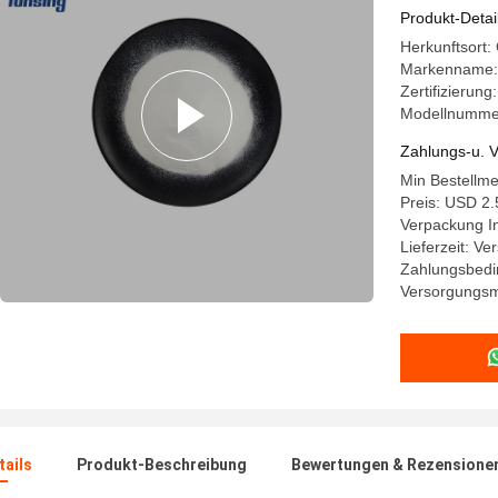
heißes
Produkt-Detai
Herkunftsort:
Markenname:
Zertifizierun
Modellnumme
Zahlungs-u. V
Min Bestellm
Preis: USD 2.
Verpackung I
Lieferzeit: V
Zahlungsbedi
Versorgungsma
ails
Produkt-Beschreibung
Bewertungen & Rezensione