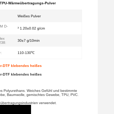
TPU-Wärmeübertragungs-Pulver
Weißes Pulver
TM D-
³ 1.20±0.02 g/cm
dex
30±7 g/10min
238:
:
110-130℃
r-DTF klebendes heißes
r-DTF klebendes heißes
des Polyurethans. Weiches Gefühl und bestimmte
ewebe, Baumwolle, gemischtes Gewebe, TPU, PVC.
eübertragungsindustrien verwendet.