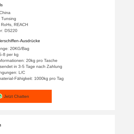
ls
 China
 Tunsing
g: RoHs, REACH
r: DS220
erschiffen-Ausdrücke
enge: 20KG/Bag
5-8 per kg
nformationen: 20kg pro Tasche
ersendet in 3-5 Tage nach Zahlung
ngungen: L/C
terial-Fähigkeit: 1000kg pro Tag
Jetzt Chatten
n