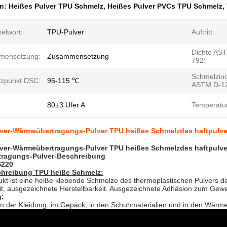
en:
Heißes Pulver TPU Schmelz
,
Heißes Pulver PVCs TPU Schmelz
,
elwort:
TPU-Pulver
Auftritt:
Dichte AS
mensetzung:
Zusammensetzung
792:
Schmelzin
zpunkt DSC:
95-115 ℃
ASTM D-1
80±3 Ufer A
Temperatur
ver-Wärmeübertragungs-Pulver TPU heißes Schmelzdes haftpulve
ver-Wärmeübertragungs-Pulver TPU heißes Schmelzdes haftpulve
ragungs-Pulver-
Beschreibung
220
hreibung
TPU heiße
Schmelz:
ukt ist eine heiße klebende Schmelze des thermoplastischen Pulvers 
it, ausgezeichnete Herstellbarkeit. Ausgezeichnete Adhäsion zum G
:
in der Kleidung, im Gepäck, in den Schuhmaterialien und in den Wärm