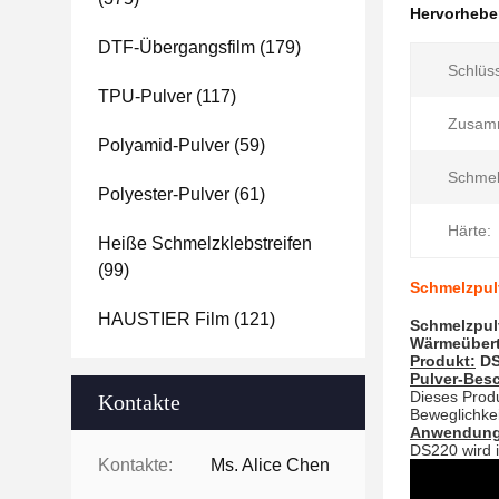
Hervorheb
DTF-Übergangsfilm
(179)
Schlüss
TPU-Pulver
(117)
Zusam
Polyamid-Pulver
(59)
Schmel
Polyester-Pulver
(61)
Härte:
Heiße Schmelzklebstreifen
(99)
Schmelzpul
HAUSTIER Film
(121)
Schmelzpul
Wärmeübert
Produkt:
DS
Pulver-
Besc
Dieses Prod
Kontakte
Beweglichke
Anwendung
DS220 wird 
Kontakte:
Ms. Alice Chen