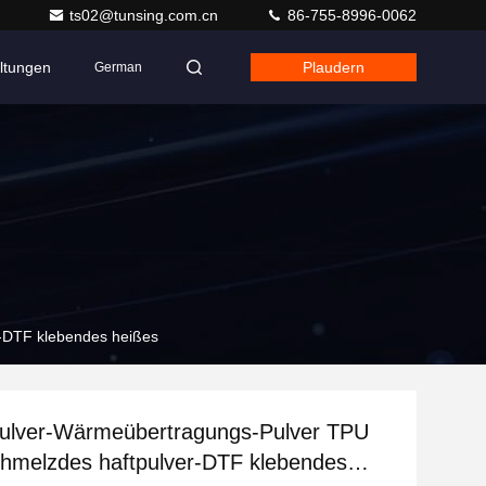
ts02@tunsing.com.cn
86-755-8996-0062
ltungen
Plaudern
German
-DTF klebendes heißes
ulver-Wärmeübertragungs-Pulver TPU
hmelzdes haftpulver-DTF klebendes