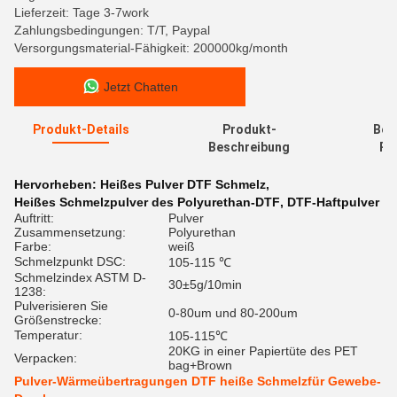
Lieferzeit: Tage 3-7work
Zahlungsbedingungen: T/T, Paypal
Versorgungsmaterial-Fähigkeit: 200000kg/month
Jetzt Chatten
Produkt-Details
Produkt-
Bew
Beschreibung
Re
Hervorheben:
Heißes Pulver DTF Schmelz
,
Heißes Schmelzpulver des Polyurethan-DTF
,
DTF-Haftpulver
Auftritt:
Pulver
Zusammensetzung:
Polyurethan
Farbe:
weiß
Schmelzpunkt DSC:
105-115 ℃
Schmelzindex ASTM D-
30±5g/10min
1238:
Pulverisieren Sie
0-80um und 80-200um
Größenstrecke:
Temperatur:
105-115℃
20KG in einer Papiertüte des PET
Verpacken:
bag+Brown
Pulver-Wärmeübertragungen DTF heiße Schmelzfür Gewebe-