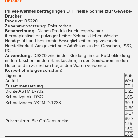
Drucker
Pulver-Wärmeübertragungen DTF heiße Schmelzfür Gewebe-
Drucker
Produkt: DS220
Zusammensetzung:
Polyurethan
Beschreibung:
Dieses Produkt ist ein copolyester
thermoplastischer pulvriger heißer Schmelzkleber. Weiche
Handgefühl und bestimmte Beweglichkeit, ausgezeichnete
Herstellbarkeit. Ausgezeichnete Adhäsion zu den Geweben, PVC,
PC.
Anwendung:
DS220 wird in der Kleidung, in der Fußbekleidung,
in den Taschen, in den Handtaschen, in den Spielwaren, in den
Hüten und in zur Schau tragenden Waren verwendet.
Körperliche Eigenschaften:
Eigentum
Kriter
Auftritt
Weißes
Zusammensetzung
TPU
Dichte ASTM D-792
1.2±0.
Schmelzpunkt DSC
105-1
Schmelzindex ASTM D-1238
30±5g
0-80 
0-170
80-20
Pulverisieren Sie Größenstrecke
125-2
150-2
180-4