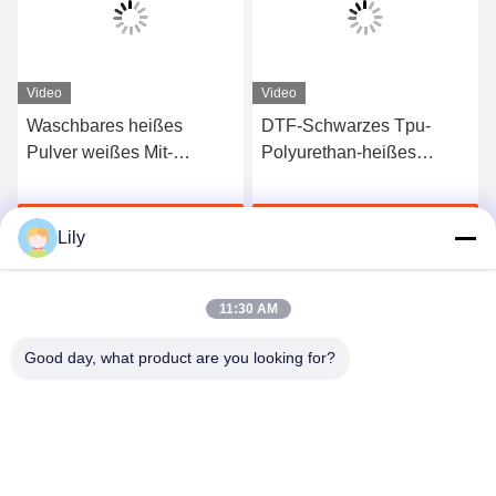
Video
Video
Waschbares heißes
DTF-Schwarzes Tpu-
Pulver weißes Mit-
Polyurethan-heißes
Polyamid PAs Schmelzfür
Schmelzhaftpulver für
Hitze-Transferdruck
Hitze-Transferdruck
Jetzt Chatten
Jetzt Chatten
Lily
11:30 AM
Good day, what product are you looking for?
Shenzhen Tunsing Plastic Products Co., Ltd.
ts02@tunsing.com.cn
86-755-8996-0062