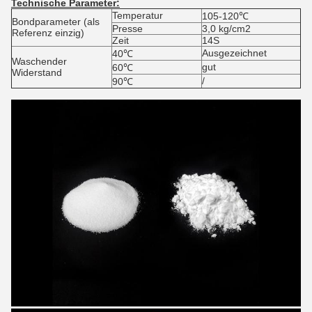
Technische Parameter:
Temperatur
105-120℃
Bondparameter (als
Presse
3,0 kg/cm2
Referenz einzig)
Zeit
14S
Ausgezeichnet
40℃
Waschender
gut
60℃
Widerstand
/
90℃