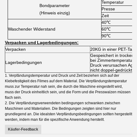
Temperatur
Bondparameter
Presse
(Hinweis einzig)
Zeit
40℃
Waschender Widerstand
60℃
90℃
Verpacken und
Lagerbedingungen
:
Verpacken
20KG in einer PET-Tas
Gespeichert in trocken
bei Zimmertemperatur 
Lagerbedingungen
Druck verursachen Aggl
nicht doppel-gedrückt w
1.
Verpfändungstemperatur und Druck und Zeit beziehen sich auf der
Klebefestigkeit des Filmes auf dem Material. Die Verpfändungstemperatur
muss zur Temperatur nah sein, die durch die Maschine eingestellt wird,
muss der Druck einheitlich sein, und die Form und die Presswalzen müssen
flach sein.
2. Die Verpfändungsverwendeten bedingungen schwanken zwischen
Maschinen und Materialien. Die Bedingungen zeigten sind hier nur
grundlegend an. Die idealsten Verpfändungsbedingungen sollten hergestellt
werden, indem man für die spezifische Anwendung herstellt.
Käufer-Feedback