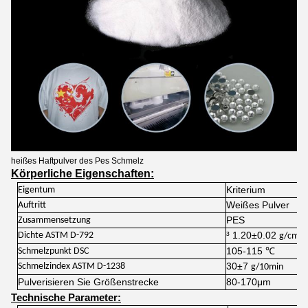
heißes Haftpulver des Pes Schmelz
Körperliche Eigenschaften:
Kriterium
Eigentum
Weißes Pulver
Auftritt
PES
Zusammensetzung
³ 1.20±0.02
Dichte ASTM D-792
g/cm
105-115 ℃
Schmelzpunkt DSC
30±7
Schmelzindex ASTM D-1238
g/10min
Pulverisieren Sie Größenstrecke
80-170μm
Technische Parameter: