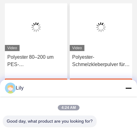
Video
Video
Polyester 80–200 um
Polyester-
PES-
Schmelzkleberpulver für
Schmelzpulverklebstoff für
den
Stoff
Wärmeübertragungsdruck
Jetzt Chatten
Jetzt Chatten
für waschbare Etiketten
Lily
4:24 AM
Good day, what product are you looking for?
Shenzhen Tunsing Plastic Products Co., Ltd.