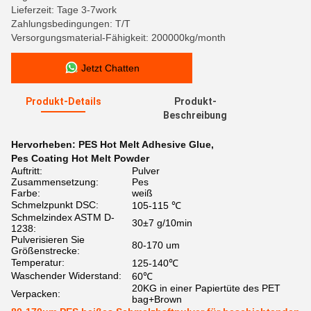
Lieferzeit: Tage 3-7work
Zahlungsbedingungen: T/T
Versorgungsmaterial-Fähigkeit: 200000kg/month
Jetzt Chatten
Produkt-Details
Produkt-
Beschreibung
Hervorheben:
PES Hot Melt Adhesive Glue
,
Pes Coating Hot Melt Powder
Auftritt:
Pulver
Zusammensetzung:
Pes
Farbe:
weiß
Schmelzpunkt DSC:
105-115 ℃
Schmelzindex ASTM D-
30±7 g/10min
1238:
Pulverisieren Sie
80-170 um
Größenstrecke:
Temperatur:
125-140℃
Waschender Widerstand:
60℃
20KG in einer Papiertüte des PET
Verpacken:
bag+Brown