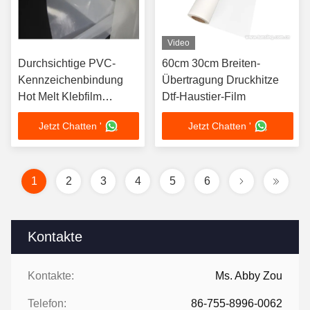
Video
Durchsichtige PVC-
60cm 30cm Breiten-
Kennzeichenbindung
Übertragung Druckhitze
Hot Melt Klebfilm
Dtf-Haustier-Film
Polyester Hot Melt
Jetzt Chatten '
Jetzt Chatten '
Klebefilm
1
2
3
4
5
6
Kontakte
Kontakte:
Ms. Abby Zou
Telefon:
86-755-8996-0062