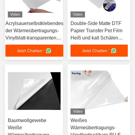
Video
Video
Acrylsauerselbstklebendes
Double-Side Matte DTF
der Wärmeübertragungs-
Papier Transfer Pet Film
Vinylblatt-transparenten
Heiß und kalt Schälen
Folie für Kleidung
DTF PET Film Blätter
Jetzt Chatten '
Jetzt Chatten '
Rollen Für Dtf Drucker
Video
Baumwollgewebe
Weißes
Weiße
Wärmeübertragungs-
Wärmeübertragung
Vinylbedruckbare PU Eco