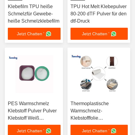
Klebefilm TPU heiße
TPU Hot Melt Klebepulver
Schmelzfür Gewebe-
80-200 dTF Pulver für den
heiße Schmelzklebefilm
dtf-Druck
Jetzt Chatten '
Jetzt Chatten '
PES Warmschmelz
Thermoplastische
Klebstoff Pulver Pulver
Warmschmelz-
Klebstoff Weiß
Klebstofffolie
Waschbar gute
Warmschmelz-
Jetzt Chatten '
Jetzt Chatten '
Luftdurchlässigkeit für
Klebstofffolie zum Binden