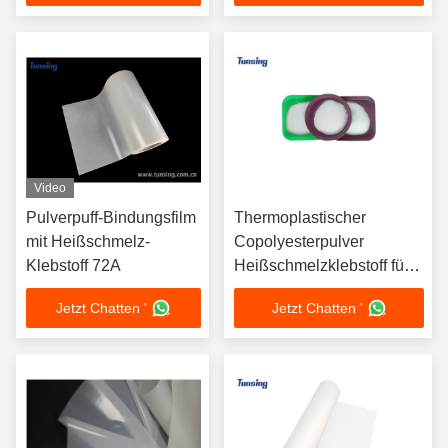
Schuhe Material
von PVC PC ABS
Video
Pulverpuff-Bindungsfilm
Thermoplastischer
mit Heißschmelz-
Copolyesterpulver
Klebstoff 72A
Heißschmelzklebstoff für
Wärmeübertragungspulpe
Jetzt Chatten '
Jetzt Chatten '