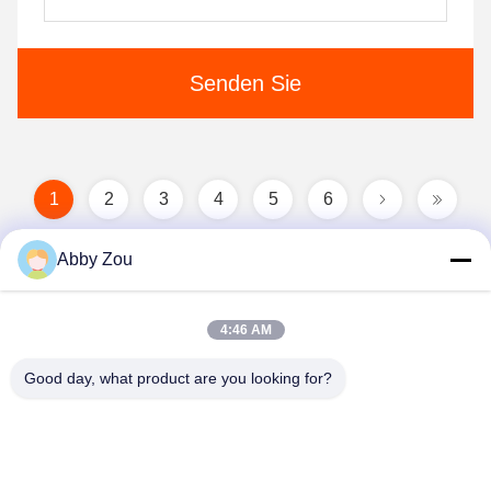
Senden Sie
1
2
3
4
5
6
Abby Zou
4:46 AM
Good day, what product are you looking for?
Shenzhen Tunsing Plastic Products Co., Ltd.
ts02@tunsing.com.cn