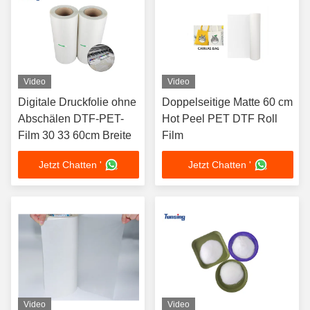
Video
Video
Digitale Druckfolie ohne
Doppelseitige Matte 60 cm
Abschälen DTF-PET-
Hot Peel PET DTF Roll
Film 30 33 60cm Breite
Film
Jetzt Chatten '
Jetzt Chatten '
Video
Video