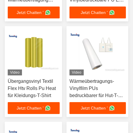
Heißschmelz-TPU-
lösliches für Gewebe-
Jetzt Chatten '
Jetzt Chatten '
Pulver DTF-Pulver
Gewebe
Video
Video
Übergangsvinyl Textil
Wärmeübertragungs-
Flex Htv Rolls Pu Heat
Vinylfilm PUs
für Kleidungs-T-Shirt
bedruckbarer für Hut-T-
Shirt
Jetzt Chatten '
Jetzt Chatten '