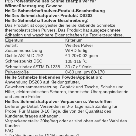
PES Polyester-heißes Schmelzhaftpulver für
Wärmeübertragung Gewebe
Heiße Schmelzhaftpulver-
Produkt-Beschreibung
Heißes Schmelzhaftpulver-
Produkt: DS203
Heiße Schmelzhaftpulver-
Beschreibung:
Das Produkt ist copolyester die heiße klebende Schmelze
thermoplastischen Pulvers. Das Produkt hat ausgezeichnete
Adhäsion und waschbare Eigenschaften für Textilerzeugnisse.
Eigentum
Kriterium
Auftritt
Weißes Pulver
Zusammensetzung
WIRD fertig
Dichte ASTM D-792
³ 1.20±0.02 g/cm
Schmelzpunkt DSC
105-115 ℃
Schmelzindex ASTM D-1238
30±7 g/10min
Pulvergröße
0-80 μm, μm 80-170
Heiße Schmelze klebendes PowderApplication
:
Anwendung DS203 auf Kleidungsfutter,
Gewebezusammensetzung, Gepäck und Tasche, Schuhe und
Hüte, elektrostatisches Scharen, thermische Übergangsindustrie
und andere Felder.
Heißes Schmelzhaftpulver-
Verpacken u. Verschiffen
Lieferungs-Detail: Versenden in 3-5 Tage nach Zahlung für
Probe. Für Masse 3-10 Tage, die von der Quantität des
Kundenauftrages abhängen.
Verpackendetails: 20kg/bag oder er sind oben auf der Wahl des
Kunden.
FAQ
1.Do Sie Soem oder ODM annehmen?