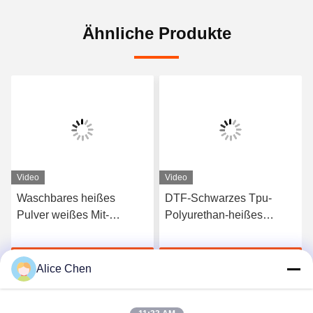
Ähnliche Produkte
Video
Video
Waschbares heißes
DTF-Schwarzes Tpu-
Pulver weißes Mit-
Polyurethan-heißes
Polyamid PAs Schmelzfür
Schmelzhaftpulver für
Hitze-Transferdruck
Hitze-Transferdruck
Jetzt Chatten
Jetzt Chatten
Alice Chen