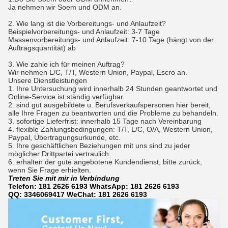
Ja nehmen wir Soem und ODM an.
2. Wie lang ist die Vorbereitungs- und Anlaufzeit?
Beispielvorbereitungs- und Anlaufzeit: 3-7 Tage
Massenvorbereitungs- und Anlaufzeit: 7-10 Tage (hängt von der
Auftragsquantität) ab
3. Wie zahle ich für meinen Auftrag?
Wir nehmen L/C, T/T, Western Union, Paypal, Escro an.
Unsere Dienstleistungen
1. Ihre Untersuchung wird innerhalb 24 Stunden geantwortet und
Online-Service ist ständig verfügbar.
2. sind gut ausgebildete u. Berufsverkaufspersonen hier bereit,
alle Ihre Fragen zu beantworten und die Probleme zu behandeln.
3. sofortige Lieferfrist: innerhalb 15 Tage nach Vereinbarung
4. flexible Zahlungsbedingungen: T/T, L/C, O/A, Western Union,
Paypal, Übertragungsurkunde, etc.
5. Ihre geschäftlichen Beziehungen mit uns sind zu jeder
möglicher Drittpartei vertraulich.
6. erhalten der gute angebotene Kundendienst, bitte zurück,
wenn Sie Frage erhielten.
Treten Sie mit mir in Verbindung
Telefon: 181 2626 6193 WhatsApp:
181 2626 6193
QQ: 3346069417 WeChat: 181 2626 6193