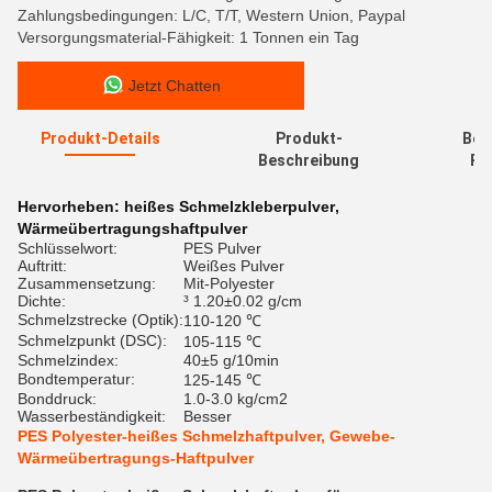
Zahlungsbedingungen: L/C, T/T, Western Union, Paypal
Versorgungsmaterial-Fähigkeit: 1 Tonnen ein Tag
Jetzt Chatten
Produkt-Details
Produkt-
Bew
Beschreibung
Re
Hervorheben:
heißes Schmelzkleberpulver
,
Wärmeübertragungshaftpulver
Schlüsselwort:
PES Pulver
Auftritt:
Weißes Pulver
Zusammensetzung:
Mit-Polyester
Dichte:
³ 1.20±0.02 g/cm
Schmelzstrecke (Optik):
110-120 ℃
Schmelzpunkt (DSC):
105-115 ℃
Schmelzindex:
40±5 g/10min
Bondtemperatur:
125-145 ℃
Bonddruck:
1.0-3.0 kg/cm2
Wasserbeständigkeit:
Besser
PES Polyester-heißes Schmelzhaftpulver, Gewebe-
Wärmeübertragungs-Haftpulver