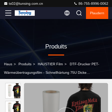
ts02@tunsing.com.cn
86-755-8996-0062
Plaudern
Produits
Haus
>
Produits
>
HAUSTIER Film
>
DTF-Drucker PET-
Wärmeübertragungsfilm - Schnellhärtung 75U Dicke
doppelseitiges Klebstoff, 30/33/60cm Rollen erhältlich