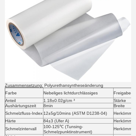
Zusammensetzung:
Polyurethansyntheseänderung
Farbe
Nebeliges lichtdurchlässiges
Freigabe-S
Anteil
1.18±0.02g/cm ³
Stärke
Aushärtungszeit
8min
Breite
Schmelzfluss-Index
12±5g/10mins (ASTM D1238-04)
Herkömmlic
Härte
84±3 (Ufer A)
Herkömmlic
100-125℃ (Tunsing-
Schmelzintervall
Herkömmli
Schmelzpunktinstrument)