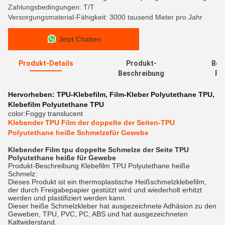
Zahlungsbedingungen: T/T
Versorgungsmaterial-Fähigkeit: 3000 tausend Meter pro Jahr
Jetzt Chatten
Produkt-Details
Produkt-
Bew
Beschreibung
Re
Hervorheben:
TPU-Klebefilm
,
Film-Kleber Polyutethane TPU
,
Klebefilm Polyutethane TPU
color:
Foggy translucent
Klebender TPU Film der doppelte der Seiten-TPU
Polyutethane heiße Schmelzefür Gewebe
Klebender Film tpu doppelte Schmelze der Seite TPU
Polyutethane heiße für Gewebe
Produkt-Beschreibung Klebefilm TPU Polyutethane heiße
Schmelz:
Dieses Produkt ist ein thermoplastische Heißschmelzklebefilm,
der durch Freigabepapier gestützt wird und wiederholt erhitzt
werden und plastifiziert werden kann.
Dieser heiße Schmelzkleber hat ausgezeichnete Adhäsion zu den
Geweben, TPU, PVC, PC, ABS und hat ausgezeichneten
Kaltwiderstand.