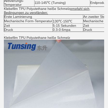
Aktivierungs-
110-145℃ (Tunsing)
Endprodukt
Temperatur
Klebefilm TPU Polyutethane heiße Schmelz
empfahl sich,
Bedingungen zu verpfänden:
Erste Laminierung
An zweiter Stell
Mechanische Form-Temperatur
Mechanische F
130℃-150℃
Zeit
5-15 Sekunden
Zeit
Druck
0.3-0.6mpa
Druck
.
Klebefilm TPU Polyutethane heiße Schmelz