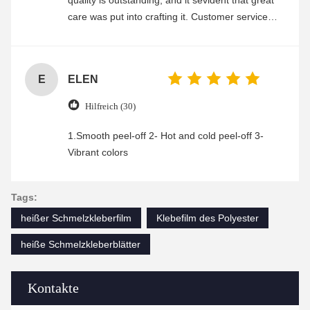
quality is outstanding, and it sevident that great
care was put into crafting it. Customer service
was friendly and efficient, ensuring a smooth and
enjoyable shopping experience.
E
ELEN
Hilfreich (30)
1.Smooth peel-off 2- Hot and cold peel-off 3-
Vibrant colors
Tags:
heißer Schmelzkleberfilm
Klebefilm des Polyester
heiße Schmelzkleberblätter
Kontakte