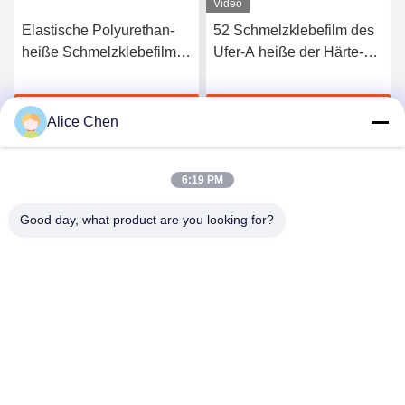
Video
Elastische Polyurethan-
52 Schmelzklebefilm des
heiße Schmelzklebefilm
Ufer-A heiße der Härte-
3412 hoher Qualität
TPU für nahtlose
Unterwäsche
Jetzt Chatten
Jetzt Chatten
Alice Chen
6:19 PM
Good day, what product are you looking for?
Shenzhen Tunsing Plastic Products Co., Ltd.
ts02@tunsing.com.cn
86-755-8996-0062
Tunsing-Industriegebiet, Nr. 28- Xiatian-Dorf, Longtian-
Straße, Pingshan-Bezirk, Shenzhen-Stadt, Provinz
Guangdong, China