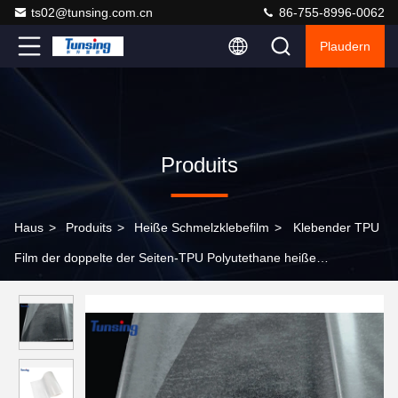
ts02@tunsing.com.cn
86-755-8996-0062
Plaudern
Produits
Haus
>
Produits
>
Heiße Schmelzklebefilm
>
Klebender TPU
Film der doppelte der Seiten-TPU Polyutethane heiße
Schmelzefür Gewebe