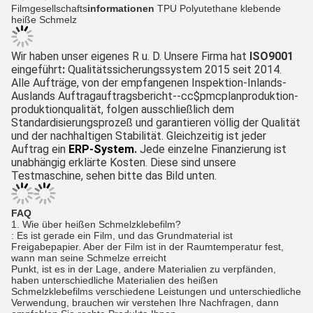
Filmgesellschafts
informationen
TPU Polyutethane klebende
heiße Schmelz
Wir haben unser eigenes R u. D. Unsere Firma hat
ISO9001
eingeführt
: 
Qualitätssicherungs
system 
2015
 seit 2014. 
Alle Aufträge, von der empfangenen Inspektion-Inlands-
Auslands Auftragauftragsbericht--cc$pmcplanproduktion-
produktionqualität, folgen ausschließlich dem 
Standardisierungsprozeß und garantieren völlig der Qualität 
und der nachhaltigen Stabilität. Gleichzeitig ist jeder 
Auftrag ein
ERP-System
.
 Jede einzelne Finanzierung ist 
unabhängig erklärte Kosten. Diese sind unsere 
Testmaschine, sehen bitte das Bild unten.
FAQ
1. Wie über heißen Schmelzklebefilm?
: Es ist gerade ein Film, und das Grundmaterial ist 
Freigabepapier. Aber der Film ist in der Raumtemperatur fest, 
wann man seine Schmelze erreicht
Punkt, ist es in der Lage, andere Materialien zu verpfänden, 
haben unterschiedliche Materialien des heißen 
Schmelzklebefilms verschiedene Leistungen und unterschiedliche
Verwendung, brauchen wir verstehen Ihre Nachfragen, dann 