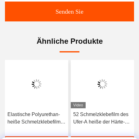
Senden Sie
Ähnliche Produkte
Video
Elastische Polyurethan-
52 Schmelzklebefilm des
heiße Schmelzklebefilm
Ufer-A heiße der Härte-
3412 hoher Qualität
TPU für nahtlose
Unterwäsche