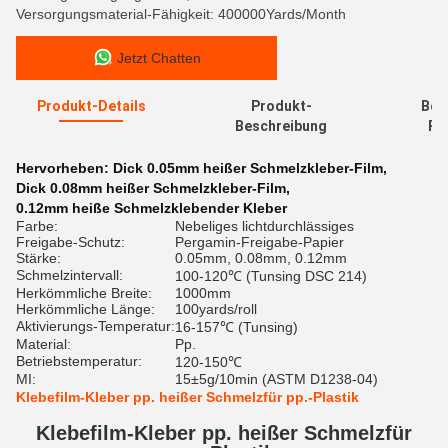
Versorgungsmaterial-Fähigkeit: 400000Yards/Month
Jetzt Chatten
Produkt-Details
Produkt-
Bew
Beschreibung
Re
Hervorheben:
Dick 0.05mm heißer Schmelzkleber-Film
,
Dick 0.08mm heißer Schmelzkleber-Film
,
0.12mm heiße Schmelzklebender Kleber
Farbe:
Nebeliges lichtdurchlässiges
Freigabe-Schutz:
Pergamin-Freigabe-Papier
Stärke:
0.05mm, 0.08mm, 0.12mm
Schmelzintervall:
100-120℃ (Tunsing DSC 214)
Herkömmliche Breite:
1000mm
Herkömmliche Länge:
100yards/roll
Aktivierungs-Temperatur:
16-157℃ (Tunsing)
Material:
Pp.
Betriebstemperatur:
120-150℃
MI:
15±5g/10min (ASTM D1238-04)
Klebefilm-Kleber pp. heißer Schmelzfür pp.-Plastik
Klebefilm-Kleber pp. heißer Schmelzfür