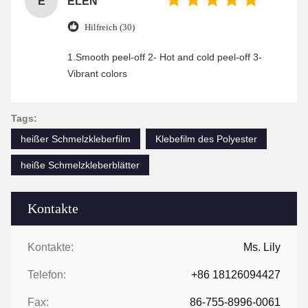
E
ELEN
Hilfreich (30)
1.Smooth peel-off 2- Hot and cold peel-off 3-
Vibrant colors
Tags:
heißer Schmelzkleberfilm
Klebefilm des Polyester
heiße Schmelzkleberblätter
Kontakte
Kontakte:
Ms. Lily
Telefon:
+86 18126094427
Fax:
86-755-8996-0061