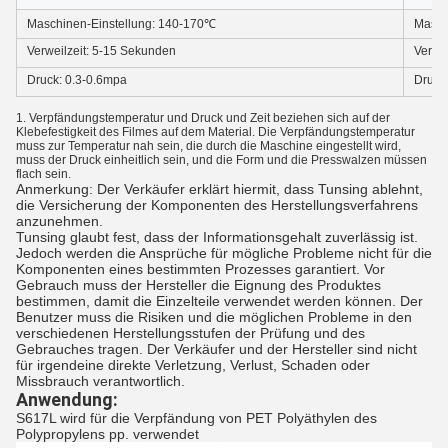
Maschinen-Einstellung: 140-170℃
Masch
Verweilzeit: 5-15 Sekunden
Verwei
Druck: 0.3-0.6mpa
Druck
1. Verpfändungstemperatur und Druck und Zeit beziehen sich auf der
Klebefestigkeit des Filmes auf dem Material. Die Verpfändungstemperatur
muss zur Temperatur nah sein, die durch die Maschine eingestellt wird,
muss der Druck einheitlich sein, und die Form und die Presswalzen müssen
flach sein.
Anmerkung: Der Verkäufer erklärt hiermit, dass Tunsing ablehnt,
die Versicherung der Komponenten des Herstellungsverfahrens
anzunehmen.
Tunsing glaubt fest, dass der Informationsgehalt zuverlässig ist.
Jedoch werden die Ansprüche für mögliche Probleme nicht für die
Komponenten eines bestimmten Prozesses garantiert. Vor
Gebrauch muss der Hersteller die Eignung des Produktes
bestimmen, damit die Einzelteile verwendet werden können. Der
Benutzer muss die Risiken und die möglichen Probleme in den
verschiedenen Herstellungsstufen der Prüfung und des
Gebrauches tragen. Der Verkäufer und der Hersteller sind nicht
für irgendeine direkte Verletzung, Verlust, Schaden oder
Missbrauch verantwortlich.
Anwendung:
S617L wird für die Verpfändung von PET Polyäthylen des
Polypropylens pp. verwendet