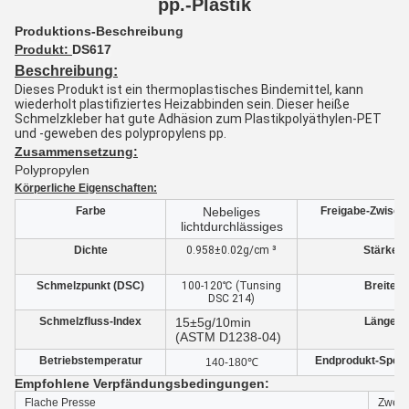
pp.-Plastik
Produktions-Beschreibung
Produkt:
DS617
Beschreibung:
Dieses Produkt ist ein thermoplastisches Bindemittel, kann 
wiederholt plastifiziertes Heizabbinden sein. Dieser heiße 
Schmelzkleber hat gute Adhäsion zum Plastikpolyäthylen-PET 
und -geweben des polypropylens pp.
Zusammensetzung:
Polypropylen
Körperliche Eigenschaften:
Farbe
Nebeliges
Freigabe-Zwisch
lichtdurchlässiges
Dichte
0.958±0.02g/cm ³
Stärke
Schmelzpunkt (DSC)
100-120℃ (Tunsing
Breite
DSC 214)
Schmelzfluss-Index
15±5g/10min
Länge
(ASTM D1238-04)
Betriebstemperatur
Endprodukt-Spezif
140-180℃
Empfohlene Verpfändungsbedingungen:
Flache Presse
Zweite