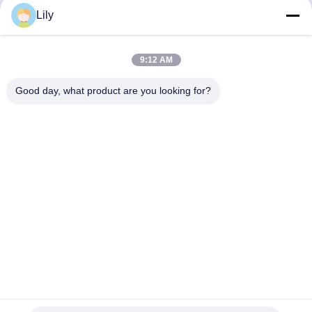
Jetzt Chatten
Jetzt Chatten
Lily
9:12 AM
Good day, what product are you looking for?
Shenzhen Tunsing Plastic Products Co., Ltd.
ts02@tunsing.com.cn
86-755-8996-0062
Tunsing-Industriegebiet, Nr. 28- Xiatian-Dorf, Longtian-
Straße, Pingshan-Bezirk, Shenzhen-Stadt, Provinz
Guangdong, China
Gute Qualität Chinas Heiße Schmelzklebefilm Lieferant.
Copyright-© 2018-2026 Shenzhen Tunsing Plastic Products