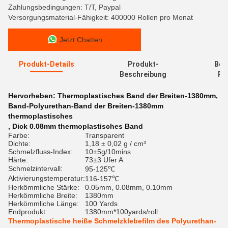
Zahlungsbedingungen: T/T, Paypal
Versorgungsmaterial-Fähigkeit: 400000 Rollen pro Monat
Jetzt Chatten
Produkt-Details
Produkt-
Bew
Beschreibung
Re
Hervorheben:
Thermoplastisches Band der Breiten-1380mm
,
Band-Polyurethan-Band der Breiten-1380mm
thermoplastisches
,
Dick 0.08mm thermoplastisches Band
Farbe:
Transparent
Dichte:
1,18 ± 0,02 g / cm³
Schmelzfluss-Index:
10±5g/10mins
Härte:
73±3 Ufer A
Schmelzintervall:
95-125℃
Aktivierungstemperatur:
116-157℃
Herkömmliche Stärke:
0.05mm, 0.08mm, 0.10mm
Herkömmliche Breite:
1380mm
Herkömmliche Länge:
100 Yards
Endprodukt:
1380mm*100yards/roll
Thermoplastische heiße Schmelzklebefilm des Polyurethan-