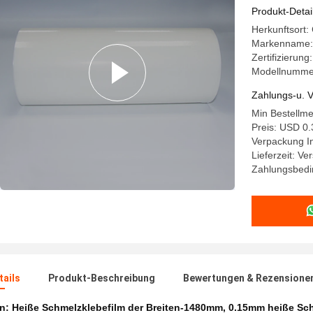
Seiten
Produkt-Detai
Herkunftsort:
Markenname:
Zertifizierun
Modellnumme
Zahlungs-u. V
Min Bestellm
Preis: USD 0.
Verpackung In
Lieferzeit: V
Zahlungsbedi
ails
Produkt-Beschreibung
Bewertungen & Rezensione
en:
Heiße Schmelzklebefilm der Breiten-1480mm
,
0.15mm heiße Sch