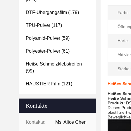
DTF-Übergangsfilm
(179)
Farbe:
TPU-Pulver
(117)
Öffnung
Polyamid-Pulver
(59)
Härte:
Polyester-Pulver
(61)
Aktivie
Heiße Schmelzklebstreifen
Stärke:
(99)
HAUSTIER Film
(121)
Heißes Sch
Heißes Sch
Heiße Schm
Produkt:
DS
Kontakte
Dieses Produ
plastifizie
Beweglichke
Kontakte:
Ms. Alice Chen