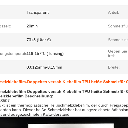
Transparent
Anteil:
szeit:
20min
Schmelzflu
73±3 (Ufer A)
Schmelzinte
Geben Sie
rungstemperatur:
116-157℃ (Tunsing)
frei:
0.0125mm-0.15mm
Breite:
melzklebefilm-Doppeltes versah Klebefilm TPU heiße Schmelzfür 
melzklebefilm-Doppeltes versah Klebefilm TPU heiße Schmelzfür 
elzklebefilm Beschreibung:
8507
kt ist ein thermoplastische Heißschmelzklebefilm, der durch Freigabep
rt werden kann. Dieser heiße Schmelzkleber hat ausgezeichnete Adhäs
it und ausgezeichneten Kaltwiderstand.