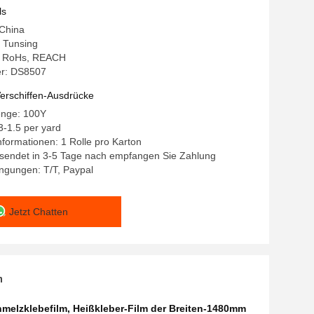
ls
 China
 Tunsing
g: RoHs, REACH
r: DS8507
erschiffen-Ausdrücke
enge: 100Y
3-1.5 per yard
formationen: 1 Rolle pro Karton
ersendet in 3-5 Tage nach empfangen Sie Zahlung
ngungen: T/T, Paypal
Jetzt Chatten
n
melzklebefilm
,
Heißkleber-Film der Breiten-1480mm