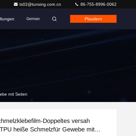
ts02@tunsing.com.cn
86-755-8996-0062
ltungen
Plaudern
German
ebe mit Seiten
hmelzklebefilm-Doppeltes versah
 TPU heiße Schmelzfür Gewebe mit