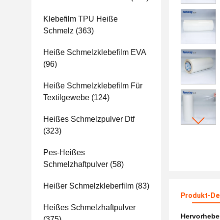
Klebefilm TPU Heiße
Schmelz
(363)
Heiße Schmelzklebefilm EVA
(96)
Heiße Schmelzklebefilm Für
Textilgewebe
(124)
Heißes Schmelzpulver Dtf
(323)
Pes-Heißes
Schmelzhaftpulver
(58)
Heißer Schmelzkleberfilm
(83)
Produkt-Det
Heißes Schmelzhaftpulver
Hervorheb
(375)