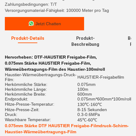
Zahlungsbedingungen: T/T
Versorgungsmaterial-Fähigkeit: 100000 Meter pro Tag
Jetzt Chatten
Produkt-Details
Produkt-
Bew
Beschreibung
Re
Hervorheben:
DTF-HAUSTIER Freigabe-Film
,
0.075mm Stärke HAUSTIER Freigabe-Film
,
Wärmeübertragungs-Film des Haustier-100m/roll
Haustier-Wärmeübertragungs-Druck-
HAUSTIER-Freigabefilm
Film:
Herkömmliche Stärke:
0.075mm
Herkömmliche Länge:
100m
Herkömmliche Breite:
600mm
Endprodukt:
0.075mm*600mm*100m/roll
Hitze-Presse-Temperatur:
130℃-160℃
Hitze-Presse-Zeit:
8-15 Sekunden
Druck:
0.3-0.6MPa
Waschbare Temperatur:
45℃-60℃
0.075mm Stärke DTF HAUSTIER Freigabe-Filmdruck-Schirm-
Haustier-Wärmeübertragungs-Film