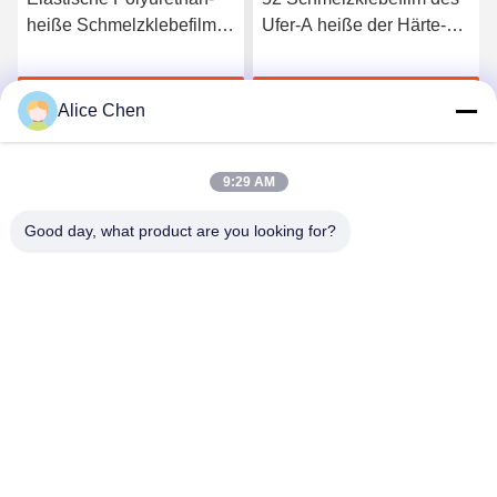
heiße Schmelzklebefilm
Ufer-A heiße der Härte-
3412 hoher Qualität
TPU für nahtlose
Unterwäsche
Jetzt Chatten
Jetzt Chatten
Alice Chen
9:29 AM
Good day, what product are you looking for?
Shenzhen Tunsing Plastic Products Co., Ltd.
ts02@tunsing.com.cn
86-755-8996-0062
Tunsing-Industriegebiet, Nr. 28- Xiatian-Dorf, Longtian-
Straße, Pingshan-Bezirk, Shenzhen-Stadt, Provinz
Guangdong, China