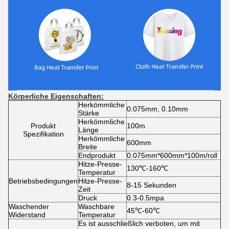
Körperliche Eigenschaften:
Herkömmliche
0.075mm, 0.10mm
Stärke
Herkömmliche
Produkt
100m
Länge
Spezifikation
Herkömmliche
600mm
Breite
Endprodukt
0.075mm*600mm*100m/roll
Hitze-Presse-
130℃-160℃
Temperatur
Betriebsbedingungen
Hitze-Presse-
8-15 Sekunden
Zeit
Druck
0.3-0.5mpa
Waschender
Waschbare
45℃-60℃
Widerstand
Temperatur
Es ist ausschließlich verboten, um mit