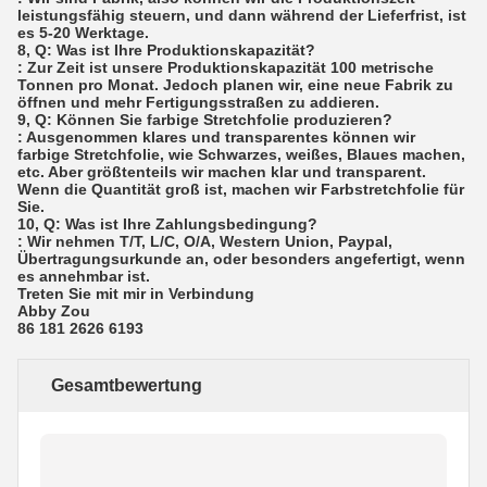
leistungsfähig steuern, und dann während der Lieferfrist, ist
es 5-20 Werktage.
8, Q: Was ist Ihre Produktionskapazität?
: Zur Zeit ist unsere Produktionskapazität 100 metrische
Tonnen pro Monat. Jedoch planen wir, eine neue Fabrik zu
öffnen und mehr Fertigungsstraßen zu addieren.
9, Q: Können Sie farbige Stretchfolie produzieren?
: Ausgenommen klares und transparentes können wir
farbige Stretchfolie, wie Schwarzes, weißes, Blaues machen,
etc. Aber größtenteils wir machen klar und transparent.
Wenn die Quantität groß ist, machen wir Farbstretchfolie für
Sie.
10, Q: Was ist Ihre Zahlungsbedingung?
: Wir nehmen T/T, L/C, O/A, Western Union, Paypal,
Übertragungsurkunde an, oder besonders angefertigt, wenn
es annehmbar ist.
Treten Sie mit mir in Verbindung
Abby Zou
86 181 2626 6193
Gesamtbewertung