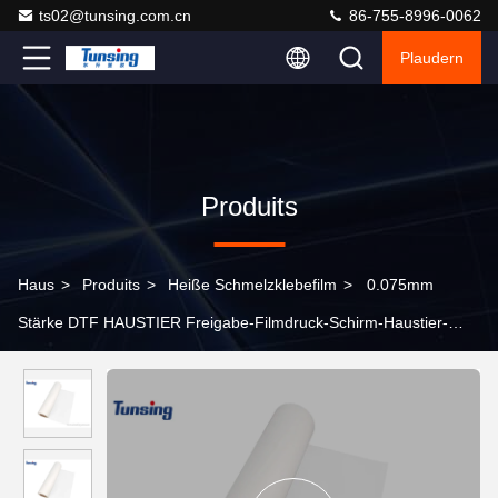
ts02@tunsing.com.cn
86-755-8996-0062
Plaudern
Produits
Haus
>
Produits
>
Heiße Schmelzklebefilm
>
0.075mm
Stärke DTF HAUSTIER Freigabe-Filmdruck-Schirm-Haustier-
Wärmeübertragungs-Film