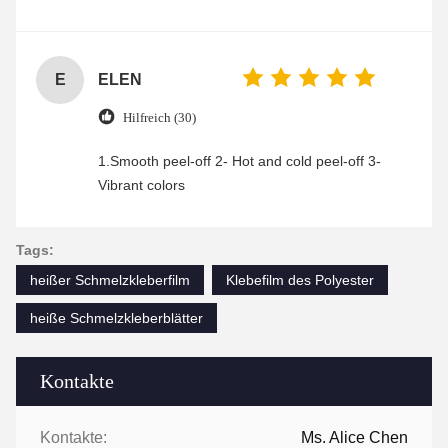
was friendly and efficient, ensuring a smooth and
enjoyable shopping experience.
E
ELEN
Hilfreich (30)
1.Smooth peel-off 2- Hot and cold peel-off 3-
Vibrant colors
Tags:
heißer Schmelzkleberfilm
Klebefilm des Polyester
heiße Schmelzkleberblätter
Kontakte
Kontakte:
Ms. Alice Chen