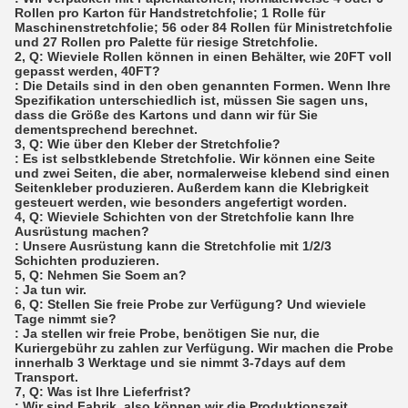
Rollen pro Karton für Handstretchfolie; 1 Rolle für
Maschinenstretchfolie; 56 oder 84 Rollen für Ministretchfolie
und 27 Rollen pro Palette für riesige Stretchfolie.
2, Q: Wieviele Rollen können in einen Behälter, wie 20FT voll
gepasst werden, 40FT?
: Die Details sind in den oben genannten Formen. Wenn Ihre
Spezifikation unterschiedlich ist, müssen Sie sagen uns,
dass die Größe des Kartons und dann wir für Sie
dementsprechend berechnet.
3, Q: Wie über den Kleber der Stretchfolie?
: Es ist selbstklebende Stretchfolie. Wir können eine Seite
und zwei Seiten, die aber, normalerweise klebend sind einen
Seitenkleber produzieren. Außerdem kann die Klebrigkeit
gesteuert werden, wie besonders angefertigt worden.
4, Q: Wieviele Schichten von der Stretchfolie kann Ihre
Ausrüstung machen?
: Unsere Ausrüstung kann die Stretchfolie mit 1/2/3
Schichten produzieren.
5, Q: Nehmen Sie Soem an?
: Ja tun wir.
6, Q: Stellen Sie freie Probe zur Verfügung? Und wieviele
Tage nimmt sie?
: Ja stellen wir freie Probe, benötigen Sie nur, die
Kuriergebühr zu zahlen zur Verfügung. Wir machen die Probe
innerhalb 3 Werktage und sie nimmt 3-7days auf dem
Transport.
7, Q: Was ist Ihre Lieferfrist?
: Wir sind Fabrik, also können wir die Produktionszeit