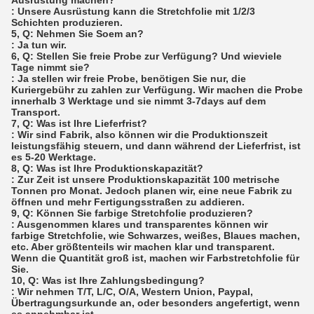
: Unsere Ausrüstung kann die Stretchfolie mit 1/2/3
Schichten produzieren.
5, Q: Nehmen Sie Soem an?
: Ja tun wir.
6, Q: Stellen Sie freie Probe zur Verfügung? Und wieviele
Tage nimmt sie?
: Ja stellen wir freie Probe, benötigen Sie nur, die
Kuriergebühr zu zahlen zur Verfügung. Wir machen die Probe
innerhalb 3 Werktage und sie nimmt 3-7days auf dem
Transport.
7, Q: Was ist Ihre Lieferfrist?
: Wir sind Fabrik, also können wir die Produktionszeit
leistungsfähig steuern, und dann während der Lieferfrist, ist
es 5-20 Werktage.
8, Q: Was ist Ihre Produktionskapazität?
: Zur Zeit ist unsere Produktionskapazität 100 metrische
Tonnen pro Monat. Jedoch planen wir, eine neue Fabrik zu
öffnen und mehr Fertigungsstraßen zu addieren.
9, Q: Können Sie farbige Stretchfolie produzieren?
: Ausgenommen klares und transparentes können wir
farbige Stretchfolie, wie Schwarzes, weißes, Blaues machen,
etc. Aber größtenteils wir machen klar und transparent.
Wenn die Quantität groß ist, machen wir Farbstretchfolie für
Sie.
10, Q: Was ist Ihre Zahlungsbedingung?
: Wir nehmen T/T, L/C, O/A, Western Union, Paypal,
Übertragungsurkunde an, oder besonders angefertigt, wenn
es annehmbar ist.