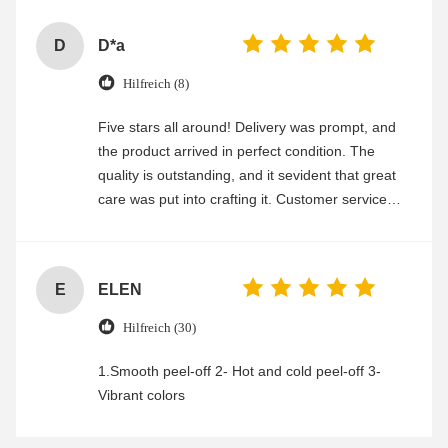
D
D*a
Hilfreich (8)
Five stars all around! Delivery was prompt, and
the product arrived in perfect condition. The
quality is outstanding, and it sevident that great
care was put into crafting it. Customer service
was friendly and efficient, ensuring a smooth and
enjoyable shopping experience.
E
ELEN
Hilfreich (30)
1.Smooth peel-off 2- Hot and cold peel-off 3-
Vibrant colors