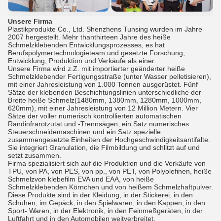
Unsere Firma
Plastikprodukte Co., Ltd. Shenzhens Tunsing wurden im Jahre
2007 hergestellt. Mehr thanthirteen Jahre des heiße
Schmelzklebenden Entwicklungsprozesses, es hat
Berufspolymertechnologieteam und gesetzte Forschung,
Entwicklung, Produktion und Verkäufe als einer.
Unsere Firma wird z.Z. mit importierter geänderter heiße
Schmelzklebender Fertigungsstraße (unter Wasser pelletisieren),
mit einer Jahresleistung von 1.000 Tonnen ausgerüstet. Fünf
Sätze der klebenden Beschichtungslinien unterschiedliche der
Breite heiße Schmelz(1480mm, 1380mm, 1280mm, 1000mm,
620mm), mit einer Jahresleistung von 12 Million Metern. Vier
Sätze der voller numerisch kontrollierten automatischen
Randinfrarotzutat und -Trennsägen, ein Satz numerisches
Steuerschneidemaschinen und ein Satz spezielle
zusammengesetzte Einheiten der Hochgeschwindigkeitsantifalte.
Sie integriert Granulation, die Filmbildung und schlitzt auf und
setzt zusammen.
Firma spezialisiert sich auf die Produktion und die Verkäufe von
TPU, von PA, von PES, von pp., von PET, von Polyolefinen, heiße
Schmelzvon klebefilm EVA und EAA, von heiße
Schmelzklebenden Körnchen und von heißem Schmelzhaftpulver.
Diese Produkte sind in der Kleidung, in der Stickerei, in den
Schuhen, im Gepäck, in den Spielwaren, in den Kappen, in den
Sport- Waren, in der Elektronik, in den Feinmeßgeräten, in der
Luftfahrt und in den Automobilen weitverbreitet.