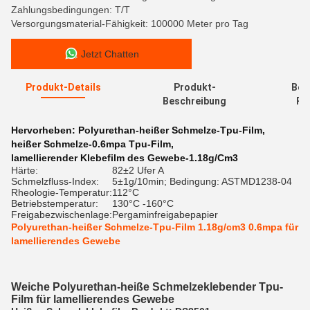
Zahlungsbedingungen: T/T
Versorgungsmaterial-Fähigkeit: 100000 Meter pro Tag
Jetzt Chatten
Produkt-Details
Produkt-
Bew
Beschreibung
Re
Hervorheben:
Polyurethan-heißer Schmelze-Tpu-Film
,
heißer Schmelze-0.6mpa Tpu-Film
,
lamellierender Klebefilm des Gewebe-1.18g/Cm3
Härte:
82±2 Ufer A
Schmelzfluss-Index:
5±1g/10min; Bedingung: ASTMD1238-04
Rheologie-Temperatur:
112°C
Betriebstemperatur:
130°C -160°C
Freigabezwischenlage:
Pergaminfreigabepapier
Polyurethan-heißer Schmelze-Tpu-Film 1.18g/cm3 0.6mpa für
lamellierendes Gewebe
Weiche Polyurethan-heiße Schmelzeklebender Tpu-
Film für lamellierendes Gewebe