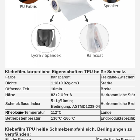
Klebefilm-körperliche Eigenschaften TPU heiße Schmelz:
Farbe
transparent
Freigabe-Zwischenlag
Dichte
1.18±0.02g/cm3
Stärke
Öffnende Zeit
10min
Breite
Härte
82±2 Ufer A
Herkömmliche Stärke
5±1g/10min;
Schmelzfluss-Index
Herkömmliche Breite
Bedingung: ASTMD1238-04
Rheologie-
Temperatur
112°C
Länge
Betriebstemperatur
130°C -160°C
Endproduktspezifikati
Klebefilm TPU heiße Schmelzempfahl sich, Bedingungen zu
verpfänden:
Flache Presse
Zweite flache Presse