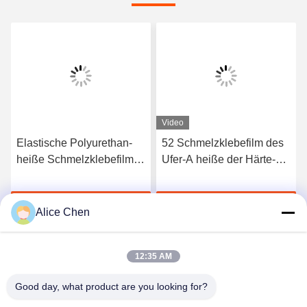
Video
Elastische Polyurethan-
52 Schmelzklebefilm des
heiße Schmelzklebefilm
Ufer-A heiße der Härte-
3412 hoher Qualität
TPU für nahtlose
Unterwäsche
Jetzt Chatten
Jetzt Chatten
Alice Chen
12:35 AM
Good day, what product are you looking for?