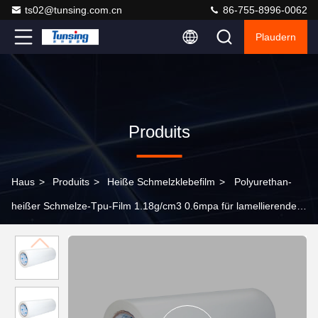
ts02@tunsing.com.cn
86-755-8996-0062
Plaudern
Produits
Haus
>
Produits
>
Heiße Schmelzklebefilm
>
Polyurethan-
heißer Schmelze-Tpu-Film 1.18g/cm3 0.6mpa für lamellierendes
Gewebe