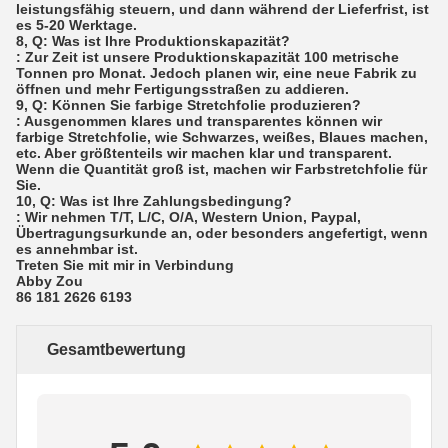
leistungsfähig steuern, und dann während der Lieferfrist, ist
es 5-20 Werktage.
8, Q: Was ist Ihre Produktionskapazität?
: Zur Zeit ist unsere Produktionskapazität 100 metrische
Tonnen pro Monat. Jedoch planen wir, eine neue Fabrik zu
öffnen und mehr Fertigungsstraßen zu addieren.
9, Q: Können Sie farbige Stretchfolie produzieren?
: Ausgenommen klares und transparentes können wir
farbige Stretchfolie, wie Schwarzes, weißes, Blaues machen,
etc. Aber größtenteils wir machen klar und transparent.
Wenn die Quantität groß ist, machen wir Farbstretchfolie für
Sie.
10, Q: Was ist Ihre Zahlungsbedingung?
: Wir nehmen T/T, L/C, O/A, Western Union, Paypal,
Übertragungsurkunde an, oder besonders angefertigt, wenn
es annehmbar ist.
Treten Sie mit mir in Verbindung
Abby Zou
86 181 2626 6193
Gesamtbewertung