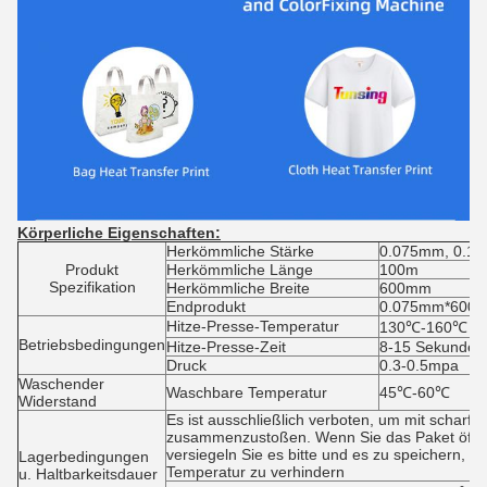
Körperliche Eigenschaften:
Herkömmliche Stärke
0.075mm, 0.1
Produkt
Herkömmliche Länge
100m
Spezifikation
Herkömmliche Breite
600mm
Endprodukt
0.075mm*600m
Hitze-Presse-Temperatur
130℃-160℃
Betriebsbedingungen
Hitze-Presse-Zeit
8-15 Sekunden
Druck
0.3-0.5mpa
Waschender
Waschbare Temperatur
45℃-60℃
Widerstand
Es ist ausschließlich verboten, um mit schar
zusammenzustoßen. Wenn Sie das Paket öffne
versiegeln Sie es bitte und es zu speichern, 
Lagerbedingungen
Temperatur zu verhindern
u. Haltbarkeitsdauer