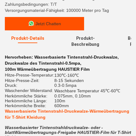
Zahlungsbedingungen: T/T
Versorgungsmaterial-Fähigkeit: 100000 Meter pro Tag
Jetzt Chatten
Produkt-Details
Produkt-
Bew
Beschreibung
Re
Hervorheben:
Wasserbasierte Tintenstrahl-Druckwalze
,
Druckwalze des Tintenstrahl-0.5mpa
,
100m Wärmeübertragung HAUSTIER Film
Hitze-Presse-Temperatur:
130℃-160℃
Hitze-Presse-Zeit:
8-15 Sekunden
Druck:
0.3-0.5mpa
Waschender Widerstand:
Waschbare Temperatur 45℃-60℃
Herkömmliche Stärke:
0.075mm, 0.10mm
Herkömmliche Länge:
100m
Herkömmliche Breite:
600mm
Wasserbasierte Tintenstrahl-Druckwalze-Wärmeübertragung
für T-Shirt Kleidung
Wasserbasierter Tintenstrahldruckwalze- oder -
blattWärmeübertragungs-Freigabe HAUSTIER-Film für T-Shirt