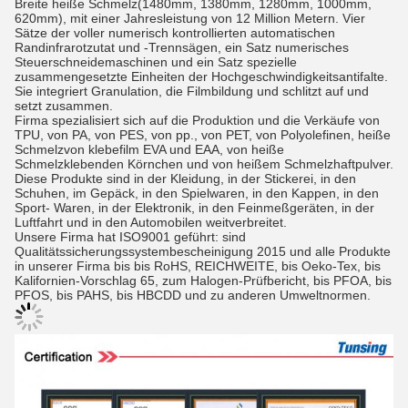
Breite heiße Schmelz(1480mm, 1380mm, 1280mm, 1000mm,
620mm), mit einer Jahresleistung von 12 Million Metern. Vier
Sätze der voller numerisch kontrollierten automatischen
Randinfrarotzutat und -Trennsägen, ein Satz numerisches
Steuerschneidemaschinen und ein Satz spezielle
zusammengesetzte Einheiten der Hochgeschwindigkeitsantifalte.
Sie integriert Granulation, die Filmbildung und schlitzt auf und
setzt zusammen.
Firma spezialisiert sich auf die Produktion und die Verkäufe von
TPU, von PA, von PES, von pp., von PET, von Polyolefinen, heiße
Schmelzvon klebefilm EVA und EAA, von heiße
Schmelzklebenden Körnchen und von heißem Schmelzhaftpulver.
Diese Produkte sind in der Kleidung, in der Stickerei, in den
Schuhen, im Gepäck, in den Spielwaren, in den Kappen, in den
Sport- Waren, in der Elektronik, in den Feinmeßgeräten, in der
Luftfahrt und in den Automobilen weitverbreitet.
Unsere Firma hat ISO9001 geführt: sind
Qualitätssicherungssystembescheinigung 2015 und alle Produkte
in unserer Firma bis bis RoHS, REICHWEITE, bis Oeko-Tex, bis
Kalifornien-Vorschlag 65, zum Halogen-Prüfbericht, bis PFOA, bis
PFOS, bis PAHS, bis HBCDD und zu anderen Umweltnormen.