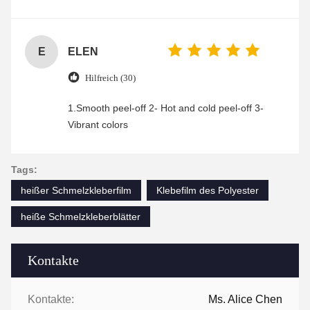
was friendly and efficient, ensuring a smooth and
enjoyable shopping experience.
E
ELEN
Hilfreich (30)
1.Smooth peel-off 2- Hot and cold peel-off 3-
Vibrant colors
Tags:
heißer Schmelzkleberfilm
Klebefilm des Polyester
heiße Schmelzkleberblätter
Kontakte
Kontakte:
Ms. Alice Chen