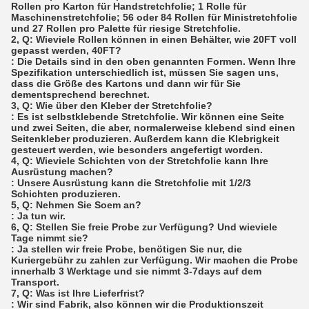
Rollen pro Karton für Handstretchfolie; 1 Rolle für
Maschinenstretchfolie; 56 oder 84 Rollen für Ministretchfolie
und 27 Rollen pro Palette für riesige Stretchfolie.
2, Q: Wieviele Rollen können in einen Behälter, wie 20FT voll
gepasst werden, 40FT?
: Die Details sind in den oben genannten Formen. Wenn Ihre
Spezifikation unterschiedlich ist, müssen Sie sagen uns,
dass die Größe des Kartons und dann wir für Sie
dementsprechend berechnet.
3, Q: Wie über den Kleber der Stretchfolie?
: Es ist selbstklebende Stretchfolie. Wir können eine Seite
und zwei Seiten, die aber, normalerweise klebend sind einen
Seitenkleber produzieren. Außerdem kann die Klebrigkeit
gesteuert werden, wie besonders angefertigt worden.
4, Q: Wieviele Schichten von der Stretchfolie kann Ihre
Ausrüstung machen?
: Unsere Ausrüstung kann die Stretchfolie mit 1/2/3
Schichten produzieren.
5, Q: Nehmen Sie Soem an?
: Ja tun wir.
6, Q: Stellen Sie freie Probe zur Verfügung? Und wieviele
Tage nimmt sie?
: Ja stellen wir freie Probe, benötigen Sie nur, die
Kuriergebühr zu zahlen zur Verfügung. Wir machen die Probe
innerhalb 3 Werktage und sie nimmt 3-7days auf dem
Transport.
7, Q: Was ist Ihre Lieferfrist?
: Wir sind Fabrik, also können wir die Produktionszeit