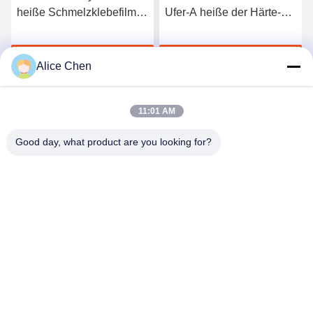
heiße Schmelzklebefilm
Ufer-A heiße der Härte-
3412 hoher Qualität
TPU für nahtlose
Unterwäsche
Jetzt Chatten
Jetzt Chatten
Alice Chen
11:01 AM
Good day, what product are you looking for?
Shenzhen Tunsing Plastic Products Co., Ltd.
ts02@tunsing.com.cn
86-755-8996-0062
Tunsing-Industriegebiet, Nr. 28- Xiatian-Dorf, Longtian-
Straße, Pingshan-Bezirk, Shenzhen-Stadt, Provinz
Guangdong, China