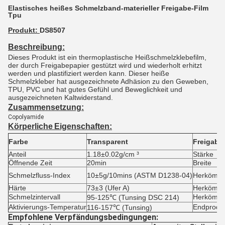
Elastisches heißes Schmelzband-materieller Freigabe-Film
Tpu
Produkt:
DS8507
Beschreibung:
Dieses Produkt ist ein thermoplastische Heißschmelzklebefilm,
der durch Freigabepapier gestützt wird und wiederholt erhitzt
werden und plastifiziert werden kann. Dieser heiße
Schmelzkleber hat ausgezeichnete Adhäsion zu den Geweben,
TPU, PVC und hat gutes Gefühl und Beweglichkeit und
ausgezeichneten Kaltwiderstand.
Zusammensetzung:
Copolyamide
Körperliche
Eigenschaften:
Farbe
Transparent
Freigabe
Anteil
1.18±0.02g/cm ³
Stärke
Öffnende Zeit
20min
Breite
Schmelzfluss-Index
10±5g/10mins (ASTM D1238-04)
Herkömml
Härte
73±3 (Ufer A)
Herkömmli
Schmelzintervall
Herkömml
95-125℃ (Tunsing DSC 214)
Aktivierungs-Temperatur
Endprodu
116-157℃ (Tunsing)
Empfohlene Verpfändungsbedingungen: