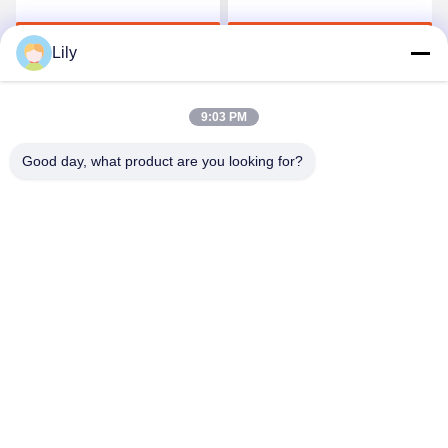
Unterwäsche
Jetzt Chatten
Jetzt Chatten
Lily
9:03 PM
Good day, what product are you looking for?
Shenzhen Tunsing Plastic Products Co., Ltd.
ts02@tunsing.com.cn
86-755-8996-0062
Tunsing-Industriegebiet, Nr. 28- Xiatian-Dorf, Longtian-
Straße, Pingshan-Bezirk, Shenzhen-Stadt, Provinz
Guangdong, China