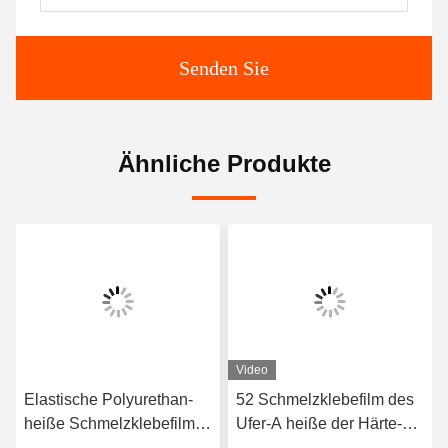
Senden Sie
Ähnliche Produkte
Video
Elastische Polyurethan-
52 Schmelzklebefilm des
heiße Schmelzklebefilm
Ufer-A heiße der Härte-
3412 hoher Qualität
TPU für nahtlose