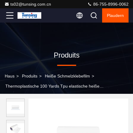
ts02@tunsing.com.cn
86-755-8996-0062
Plaudern
Produits
Haus
>
Produits
>
Heiße Schmelzklebefilm
>
Thermoplastische 100 Yards Tpu elastische heiße
Schmelzfreigabe-Film-