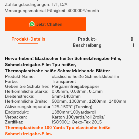
Zahlungsbedingungen: T/T, D/A
Versorgungsmaterial-Fähigkeit: 400000Y/month
Jetzt Chatten
Produkt-Details
Produkt-
Bew
Beschreibung
Re
Hervorheben:
Elastischer heißer Schmelzfreigabe-Film
,
Schmelzfreigabe-Film Tpu heißer
,
Thermoplastische heiße Schmelzklebende Blätter
Produkt-Name:
elastische heiße Schmelzklebefilm
Farbe:
Transparent
Geben Sie Schutz frei:
Pergaminfreigabepapier
Herkömmliche Stärke:
0.05mm, 0.08mm, 0.1mm
Breitenstrecke:
5mm-1480mm
Herkömmliche Breite:
500mm, 1000mm, 1280mm, 1480mm
Aktivierungstemperatur:
125-150℃ (Tunsing)
Endprodukt:
1380mm*100yards/roll
Verpacken:
Karton 100yards/roll 2rolls/
Zertifikat:
ISO9001: Oeko-Tex 2015
Thermoplastische 100 Yards Tpu elastische heiße
Schmelzfreigabe-Film-