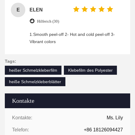
E
ELEN
Hilfreich (30)
1.Smooth peel-off 2- Hot and cold peel-off 3-
Vibrant colors
Tags:
heißer Schmelzkleberfilm
Klebefilm des Polyester
heiße Schmelzkleberblätter
Kontakte
Kontakte:
Ms. Lily
Telefon:
+86 18126094427