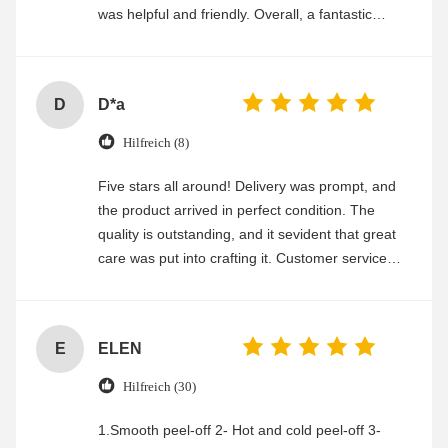
was helpful and friendly. Overall, a fantastic
experience
D
D*a
Hilfreich (8)
Five stars all around! Delivery was prompt, and
the product arrived in perfect condition. The
quality is outstanding, and it sevident that great
care was put into crafting it. Customer service
was friendly and efficient, ensuring a smooth and
enjoyable shopping experience.
E
ELEN
Hilfreich (30)
1.Smooth peel-off 2- Hot and cold peel-off 3-