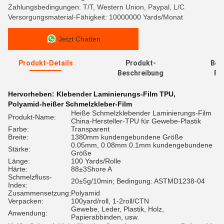
Zahlungsbedingungen: T/T, Western Union, Paypal, L/C
Versorgungsmaterial-Fähigkeit: 10000000 Yards/Monat
Jetzt Chatten
Produkt-Details
Produkt-
Bew
Beschreibung
Re
Hervorheben:
Klebender Laminierungs-Film TPU
,
Polyamid-heißer Schmelzkleber-Film
Heiße Schmelzklebender Laminierungs-Film
Produkt-Name:
China-Hersteller-TPU für Gewebe-Plastik
Farbe:
Transparent
Breite:
1380mm kundengebundene Größe
0.05mm, 0.08mm 0.1mm kundengebundene
Stärke:
Größe
Länge:
100 Yards/Rolle
Härte:
88±3Shore A
Schmelzfluss-
20±5g/10min; Bedingung: ASTMD1238-04
Index:
Zusammensetzung:
Polyamid
Verpacken:
100yard/roll, 1-2roll/CTN
Gewebe, Leder, Plastik, Holz,
Anwendung:
Papierabbinden, usw.