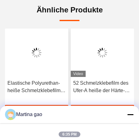
Ähnliche Produkte
Video
Elastische Polyurethan-
52 Schmelzklebefilm des
heiße Schmelzklebefilm
Ufer-A heiße der Härte-
3412 hoher Qualität
TPU für nahtlose
Unterwäsche
Jetzt Chatten
Jetzt Chatten
Martina gao
6:35 PM