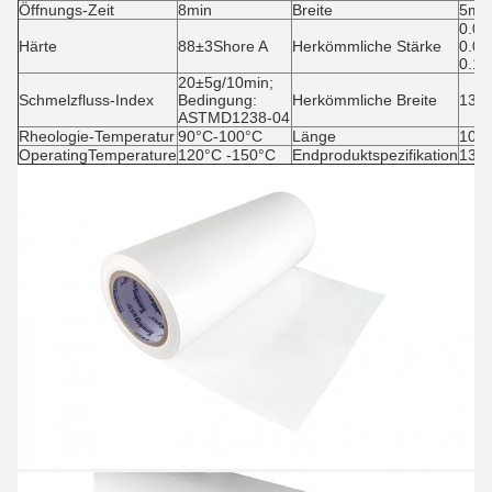
Öffnungs-Zeit
8min
Breite
5mm
0.0
Härte
88±3Shore A
Herkömmliche Stärke
0.0
0.1
20±5g/10min;
Schmelzfluss-Index
Bedingung:
Herkömmliche Breite
138
ASTMD1238-04
Rheologie-Temperatur
90°C-100°C
Länge
100 
OperatingTemperature
120°C -150°C
Endproduktspezifikation
1380