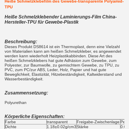
Heiße Schmelzklebefilm des Gewebe-transparente Polyamid-
TPU
Heiße Schmelzklebender Laminierungs-Film China-
Hersteller-TPU für Gewebe-Plastik
Beschreibung:
Dieses Produkt DS8614 ist ein Thermoplast, denn eine Vielzahl
von Materialien kann am heißen Schmelzkleber, es angewendet
werden kann wiederholt Heizplastikabbinden. Diese Art des
heißen Schmelzklebers hat gute Adhäsion zum Gewebe, zum
Polyester, zur Baumwolle, zu gemischtem Gewebe, zu TPU, zu
PVC, zum PC/zur ABS, Leder, Holz, Papier und hat gute
Beweglichkeit, Elastizität, Hitzebeständigkeit, Kaltwiderstand und
Wasserbeständigkeit.
Zusammensetzung:
Polyurethan
Körperliche Eigenschaften:
Farbe
transparent
Freigabe-Zwischenlage
Perg
Dichte
1.18±0.02g/cm3
Stärke
0.0