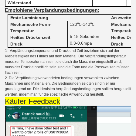
Widerstand
Empfohlene Verpfändungsbedingungen:
Erste Laminierung
An zweiter 
Mechanische Form-
120℃-140℃
Mechanisch
Temperatur
Temperatur
5-15 Sekunden
Heißes Drückenzeit
Heißes Drüc
0.3-0.6mpa
Druck
Druck
1.
Verpfändungstemperatur und Druck und Zeit beziehen sich auf der
Klebefestigkeit des Filmes auf dem Material. Die Verpfändungstemperatur
muss zur Temperatur nah sein, die durch die Maschine eingestellt wird,
muss der Druck einheitlich sein, und die Form und die Presswalzen müssen
flach sein.
2. Die Verpfändungsverwendeten bedingungen schwanken zwischen
Maschinen und Materialien. Die Bedingungen zeigten sind hier nur
grundlegend an. Die idealsten Verpfändungsbedingungen sollten hergestellt
werden, indem man für die spezifische Anwendung herstellt.
Käufer-Feedback