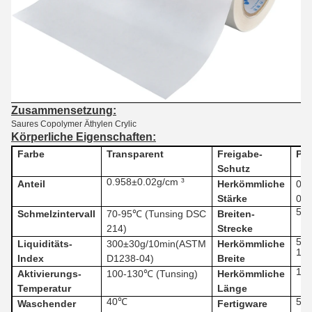
Zusammensetzung:
Saures Copolymer Äthylen Crylic
Körperliche Eigenschaften:
Farbe
Transparent
Freigabe-
Per
Schutz
0.958±0.02g/cm ³
Anteil
Herkömmliche
0.0
Stärke
0.
5m
Schmelzintervall
70-95℃ (
Tunsing DSC
Breiten-
214)
Strecke
50
Liquiditäts-
300
±
30g/10min(
ASTM
Herkömmliche
14
Index
D1238-04
)
Breite
100
Aktivierungs-
100-130℃ (
Tunsing
)
Herkömmliche
Temperatur
Länge
40℃
500
Waschender
Fertigware