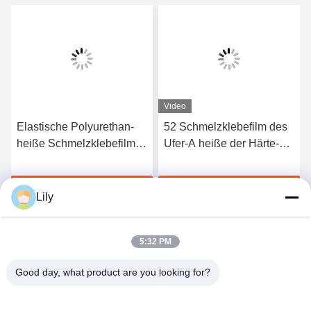
Video
Elastische Polyurethan-
52 Schmelzklebefilm des
heiße Schmelzklebefilm
Ufer-A heiße der Härte-
3412 hoher Qualität
TPU für nahtlose
Unterwäsche
Jetzt Chatten
Jetzt Chatten
Lily
5:32 PM
Good day, what product are you looking for?
Shenzhen Tunsing Plastic Products Co., Ltd.