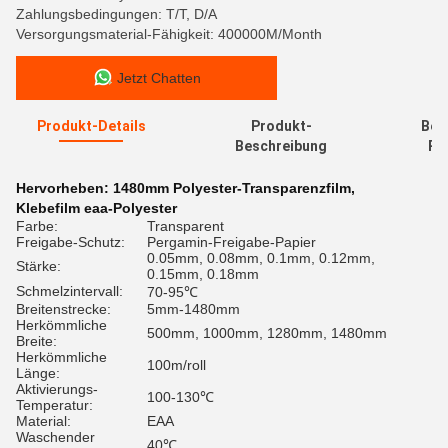
Zahlungsbedingungen: T/T, D/A
Versorgungsmaterial-Fähigkeit: 400000M/Month
Jetzt Chatten
Produkt-Details
Produkt-
Bew
Beschreibung
Re
Hervorheben:
1480mm Polyester-Transparenzfilm
,
Klebefilm eaa-Polyester
Farbe:
Transparent
Freigabe-Schutz:
Pergamin-Freigabe-Papier
0.05mm, 0.08mm, 0.1mm, 0.12mm,
Stärke:
0.15mm, 0.18mm
Schmelzintervall:
70-95℃
Breitenstrecke:
5mm-1480mm
Herkömmliche
500mm, 1000mm, 1280mm, 1480mm
Breite:
Herkömmliche
100m/roll
Länge:
Aktivierungs-
100-130℃
Temperatur:
Material:
EAA
Waschender
40℃