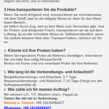
zögern Sie nicht, uns zu informieren.
3.How transportieren Sie die Produkte?
Wenn Sie nicht dringend sind, transportieren wir normalerweise
mit dem Schiff, weil es die billigste Weise ist. Aber für den West-
Asien-Bereich,
wir liefern durch Zug, weil es kein Meer zum Versenden gibt. Und
für Proben und dringende Fracht, transportieren wir sie auf dem
Luftweg, da es die schnellste Weise ist. Selbstverständlich, wenn
Sie andere bessere Idee über Transport haben, nehmen wir ihn
an.
Könnte ich Ihre Proben haben?
4.
Wenn Sie irgendeine Probe als Referenz benötigen, informieren
Sie uns bitte Ihre völlig Adresse/Schiff
Modus mit Kurier und uns vereinbart Probe als Ihre Referenz.
Wie lang ist die Vorbereitungs- und Anlaufzeit?
5.
Beispielvorbereitungs- und Anlaufzeit: 3-7 Tage
Massenvorbereitungs- und Anlaufzeit: 7-10 Tage (hängt von der
Auftragsquantität) ab
Wie zahle ich für meinen Auftrag?
6.
Wir nehmen L/C, T/T, Western Union, Paypal an.
Treten Sie mit mir in Verbindung:
Wechat u. Telefon
: +86 18126094427
Whatsapp: +86 18126094427