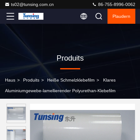
ts02@tunsing.com.cn
86-755-8996-0062
Plaudern
Produits
Haus
>
Produits
>
Heiße Schmelzklebefilm
>
Klares
Aluminiumgewebe-lamellierender Polyurethan-Klebefilm