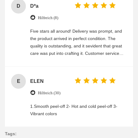
D
D*a
Hilfreich (8)
Five stars all around! Delivery was prompt, and
the product arrived in perfect condition. The
quality is outstanding, and it sevident that great
care was put into crafting it. Customer service
was friendly and efficient, ensuring a smooth and
enjoyable shopping experience.
E
ELEN
Hilfreich (30)
1.Smooth peel-off 2- Hot and cold peel-off 3-
Vibrant colors
Tags: