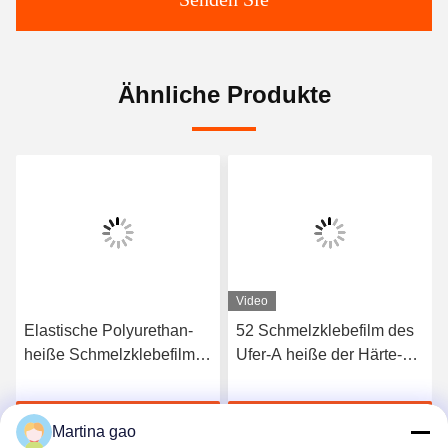
Ähnliche Produkte
Video
Elastische Polyurethan-
52 Schmelzklebefilm des
heiße Schmelzklebefilm
Ufer-A heiße der Härte-
3412 hoher Qualität
TPU für nahtlose
Unterwäsche
Jetzt Chatten
Jetzt Chatten
Martina gao