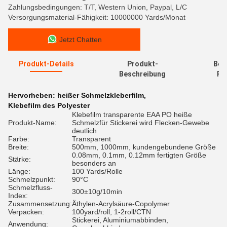
Zahlungsbedingungen: T/T, Western Union, Paypal, L/C
Versorgungsmaterial-Fähigkeit: 10000000 Yards/Monat
Jetzt Chatten
Produkt-Details
Produkt-
Bew
Beschreibung
Re
Hervorheben:
heißer Schmelzkleberfilm
,
Klebefilm des Polyester
Klebefilm transparente EAA PO heiße
Produkt-Name:
Schmelzfür Stickerei wird Flecken-Gewebe
deutlich
Farbe:
Transparent
Breite:
500mm, 1000mm, kundengebundene Größe
0.08mm, 0.1mm, 0.12mm fertigten Größe
Stärke:
besonders an
Länge:
100 Yards/Rolle
Schmelzpunkt:
90°C
Schmelzfluss-
300±10g/10min
Index:
Zusammensetzung:
Äthylen-Acrylsäure-Copolymer
Verpacken:
100yard/roll, 1-2roll/CTN
Stickerei, Aluminiumabbinden,
Anwendung: