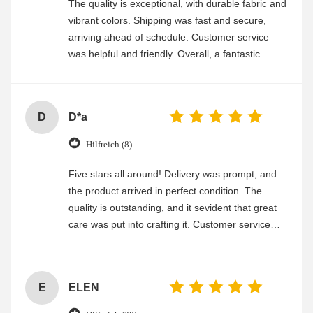
The quality is exceptional, with durable fabric and
vibrant colors. Shipping was fast and secure,
arriving ahead of schedule. Customer service
was helpful and friendly. Overall, a fantastic
experience
D
D*a
Hilfreich (8)
Five stars all around! Delivery was prompt, and
the product arrived in perfect condition. The
quality is outstanding, and it sevident that great
care was put into crafting it. Customer service
was friendly and efficient, ensuring a smooth and
enjoyable shopping experience.
E
ELEN