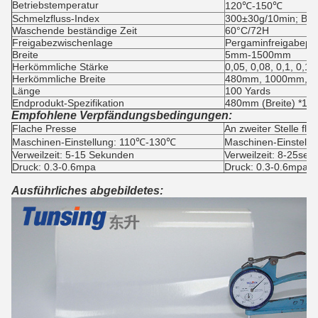
Betriebstemperatur
120℃-150℃
Schmelzfluss-Index
300±30g/10min; Be
Waschende beständige Zeit
60°C/72H
Freigabezwischenlage
Pergaminfreigabepa
Breite
5mm-1500mm
Herkömmliche Stärke
0,05, 0,08, 0,1, 0,1
Herkömmliche Breite
480mm, 1000mm, 
Länge
100 Yards
Endprodukt-Spezifikation
480mm (Breite) *100y
Empfohlene Verpfändungsbedingungen:
Flache Presse
An zweiter Stelle fl
Maschinen-Einstellung: 110℃-130℃
Maschinen-Einstell
Verweilzeit: 5-15 Sekunden
Verweilzeit: 8-25sec
Druck: 0.3-0.6mpa
Druck: 0.3-0.6mpa
Ausführliches abgebildetes: