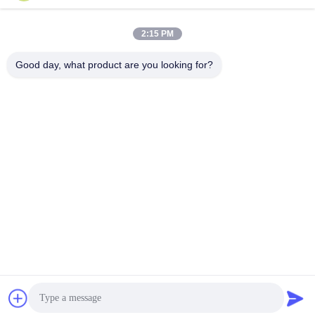
2:15 PM
Good day, what product are you looking for?
Shenzhen Tunsing Plastic Products Co., Ltd.
ts02@tunsing.com.cn
86-755-8996-0062
Tunsing-Industriegebiet, Nr. 28- Xiatian-Dorf, Longtian-
Straße, Pingshan-Bezirk, Shenzhen-Stadt, Provinz
Guangdong, China
Gute Qualität Chinas Heiße Schmelzklebefilm Lieferant.
Copyright-© 2018-2026 Shenzhen Tunsing Plastic Products
Co., Ltd. . Alle Rechte vorbehalten.