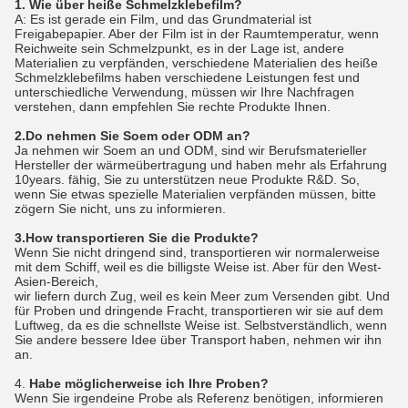
1. Wie über heiße Schmelzklebefilm?
A: Es ist gerade ein Film, und das Grundmaterial ist
Freigabepapier. Aber der Film ist in der Raumtemperatur, wenn
Reichweite sein Schmelzpunkt, es in der Lage ist, andere
Materialien zu verpfänden, verschiedene Materialien des heiße
Schmelzklebefilms haben verschiedene Leistungen fest und
unterschiedliche Verwendung, müssen wir Ihre Nachfragen
verstehen, dann empfehlen Sie rechte Produkte Ihnen.
2.Do nehmen Sie Soem oder ODM an?
Ja nehmen wir Soem an und ODM, sind wir Berufsmaterieller
Hersteller der wärmeübertragung und haben mehr als Erfahrung
10years. fähig, Sie zu unterstützen neue Produkte R&D. So,
wenn Sie etwas spezielle Materialien verpfänden müssen, bitte
zögern Sie nicht, uns zu informieren.
3.How transportieren Sie die Produkte?
Wenn Sie nicht dringend sind, transportieren wir normalerweise
mit dem Schiff, weil es die billigste Weise ist. Aber für den West-
Asien-Bereich,
wir liefern durch Zug, weil es kein Meer zum Versenden gibt. Und
für Proben und dringende Fracht, transportieren wir sie auf dem
Luftweg, da es die schnellste Weise ist. Selbstverständlich, wenn
Sie andere bessere Idee über Transport haben, nehmen wir ihn
an.
4.
Habe möglicherweise ich Ihre Proben?
Wenn Sie irgendeine Probe als Referenz benötigen, informieren