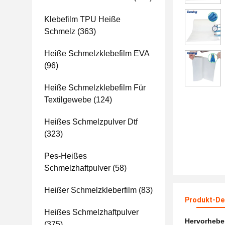
Klebefilm TPU Heiße
Schmelz
(363)
Heiße Schmelzklebefilm EVA
(96)
Heiße Schmelzklebefilm Für
Textilgewebe
(124)
Heißes Schmelzpulver Dtf
(323)
Pes-Heißes
Schmelzhaftpulver
(58)
Heißer Schmelzkleberfilm
(83)
Produkt-Det
Heißes Schmelzhaftpulver
Hervorheb
(375)