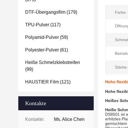
DTF-Übergangsfilm
(179)
Farbe:
TPU-Pulver
(117)
Öffnung
Polyamid-Pulver
(59)
Schmel
Polyester-Pulver
(61)
Betrie
Heiße Schmelzklebstreifen
Stärke:
(99)
HAUSTIER Film
(121)
Hohe flexib
Hohe flexib
Heißes Sch
Kontakte
Heiße Schm
DS8501 ist e
erhitztes Pl
Kontakte:
Ms. Alice Chen
gemischtem G