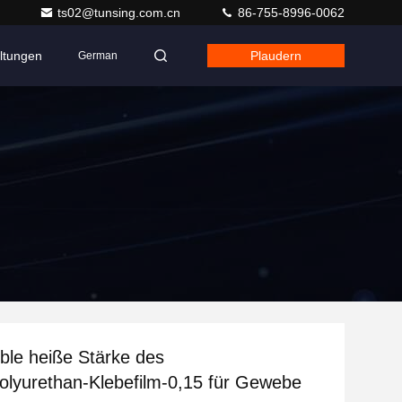
ts02@tunsing.com.cn
86-755-8996-0062
ltungen
Plaudern
German
ible heiße Stärke des
lyurethan-Klebefilm-0,15 für Gewebe