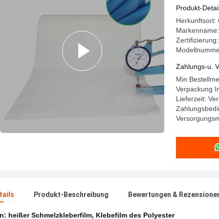
Produkt-Detai
Herkunftsort:
Markenname:
Zertifizierun
Modellnumme
Zahlungs-u. V
Min Bestellm
Verpackung In
Lieferzeit: V
Zahlungsbedi
Versorgungsma
ails
Produkt-Beschreibung
Bewertungen & Rezensione
en:
heißer Schmelzkleberfilm
,
Klebefilm des Polyester