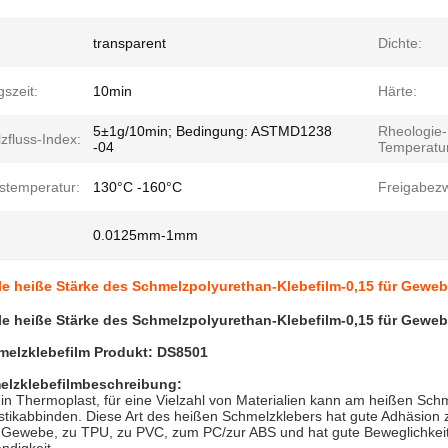
transparent
Dichte:
szeit:
10min
Härte:
5±1g/10min; Bedingung: ASTMD1238
Rheologie-
zfluss-Index:
-04
Temperatur
bstemperatur:
130°C -160°C
Freigabezw
0.0125mm-1mm
le heiße Stärke des Schmelzpolyurethan-Klebefilm-0,15 für Gewe
le heiße Stärke des Schmelzpolyurethan-Klebefilm-0,15 für Gewe
melzklebefilm Produkt: DS8501
elzklebefilmbeschreibung:
in Thermoplast, für eine Vielzahl von Materialien kann am heißen Sc
astikabbinden. Diese Art des heißen Schmelzklebers hat gute Adhäsio
ewebe, zu TPU, zu PVC, zum PC/zur ABS und hat gute Beweglichkeit, El