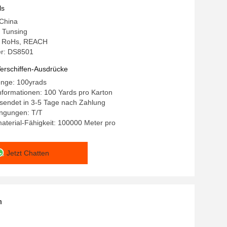
ls
 China
 Tunsing
g: RoHs, REACH
r: DS8501
erschiffen-Ausdrücke
enge: 100yrads
formationen: 100 Yards pro Karton
ersendet in 3-5 Tage nach Zahlung
ngungen: T/T
terial-Fähigkeit: 100000 Meter pro
Jetzt Chatten
n