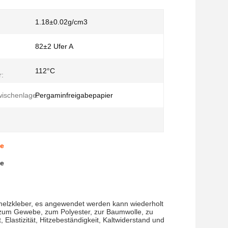
1.18±0.02g/cm3
82±2 Ufer A
112°C
:
ischenlage:
Pergaminfreigabepapier
be
be
hmelzkleber, es angewendet werden kann wiederholt
n zum Gewebe, zum Polyester, zur Baumwolle, zu
astizität, Hitzebeständigkeit, Kaltwiderstand und