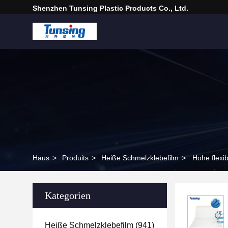
Shenzhen Tunsing Plastic Products Co., Ltd.
Haus
>
Produits
>
Heiße Schmelzklebefilm
>
Hohe flexi
Kategorien
Heiße Schmelzklebefilm
(941)