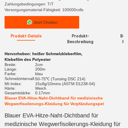
Zahlungsbedingungen: T/T
Versorgungsmaterial-Fähigkeit: 100000rolls
Jetzt Chatten
Produkt-Details
Produkt-
Bew
Beschreibung
Re
Hervorheben:
heißer Schmelzkleberfilm
,
Klebefilm des Polyester
Breite:
2cm
Länge:
200m
Farbe:
blau
Schmelzintervall:
50-75℃ (Tunsing DSC 214)
MI-Index:
15±8g/10mins (ASTM D1238-04)
Härte:
Weich
Gesamtstärke:
0.17mm
Blauer EVA-Hitze-Naht-Dichtband für medizinische
Wegwerfisolierungs-Kleidung für Verpfändungspet
Blauer EVA-Hitze-Naht-Dichtband für
medizinische Wegwerfisolierungs-Kleidung für