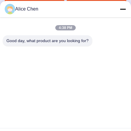
Unterwäsche
Jetzt Chatten
Jetzt Chatten
Alice Chen
4:38 PM
Good day, what product are you looking for?
Shenzhen Tunsing Plastic Products Co., Ltd.
ts02@tunsing.com.cn
86-755-8996-0062
Tunsing-Industriegebiet, Nr. 28- Xiatian-Dorf, Longtian-
Straße, Pingshan-Bezirk, Shenzhen-Stadt, Provinz
Guangdong, China
Gute Qualität Chinas Heiße Schmelzklebefilm Lieferant.