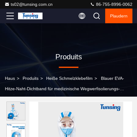
ts02@tunsing.com.cn
86-755-8996-0062
Plaudern
Produits
Haus
>
Produits
>
Heiße Schmelzklebefilm
>
Blauer EVA-
Hitze-Naht-Dichtband für medizinische Wegwerfisolierungs-
Kleidung für Verpfändungspet