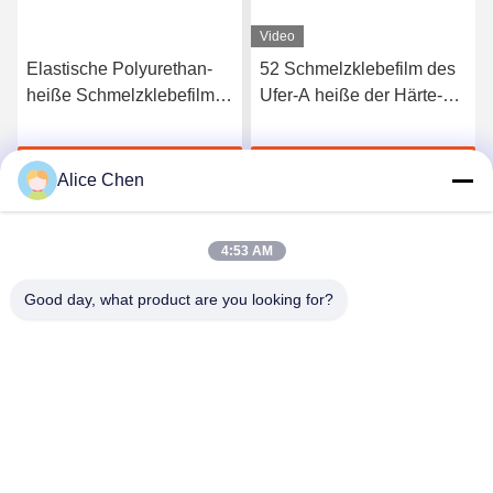
Video
Elastische Polyurethan-
52 Schmelzklebefilm des
heiße Schmelzklebefilm
Ufer-A heiße der Härte-
3412 hoher Qualität
TPU für nahtlose
Unterwäsche
Jetzt Chatten
Jetzt Chatten
Alice Chen
4:53 AM
Good day, what product are you looking for?
Shenzhen Tunsing Plastic Products Co., Ltd.
ts02@tunsing.com.cn
86-755-8996-0062
Tunsing-Industriegebiet, Nr. 28- Xiatian-Dorf, Longtian-
Straße, Pingshan-Bezirk, Shenzhen-Stadt, Provinz