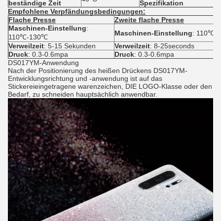
beständige Zeit
Spezifikation
(
Empfohlene Verpfändungsbedingungen:
Flache Presse
Zweite flache Presse
Maschinen-Einstellung
:
Maschinen-Einstellung
: 110℃-
110℃-130℃
Verweilzeit
: 5-15 Sekunden
Verweilzeit
: 8-25seconds
Druck
: 0.3-0.6mpa
Druck
: 0.3-0.6mpa
DS017YM-Anwendung
Nach der Positionierung des heißen Drückens DS017YM-
Entwicklungsrichtung und -anwendung ist auf das
Stickereieingetragene warenzeichen, DIE LOGO-Klasse oder den
Bedarf, zu schneiden hauptsächlich anwendbar.