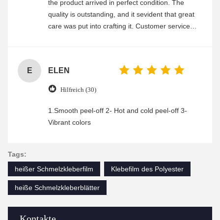
the product arrived in perfect condition. The
quality is outstanding, and it sevident that great
care was put into crafting it. Customer service
was friendly and efficient, ensuring a smooth and
enjoyable shopping experience.
E
ELEN
Hilfreich (30)
1.Smooth peel-off 2- Hot and cold peel-off 3-
Vibrant colors
Tags:
heißer Schmelzkleberfilm
Klebefilm des Polyester
heiße Schmelzkleberblätter
Kontakte