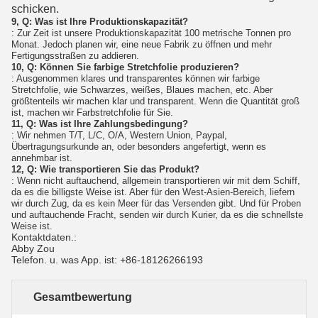
schicken.
9, Q: Was ist Ihre Produktionskapazität?
: Zur Zeit ist unsere Produktionskapazität 100 metrische Tonnen pro
Monat. Jedoch planen wir, eine neue Fabrik zu öffnen und mehr
Fertigungsstraßen zu addieren.
10, Q: Können Sie farbige Stretchfolie produzieren?
: Ausgenommen klares und transparentes können wir farbige
Stretchfolie, wie Schwarzes, weißes, Blaues machen, etc. Aber
größtenteils wir machen klar und transparent. Wenn die Quantität groß
ist, machen wir Farbstretchfolie für Sie.
11, Q: Was ist Ihre Zahlungsbedingung?
: Wir nehmen T/T, L/C, O/A, Western Union, Paypal,
Übertragungsurkunde an, oder besonders angefertigt, wenn es
annehmbar ist.
12, Q: Wie transportieren Sie das Produkt?
: Wenn nicht auftauchend, allgemein transportieren wir mit dem Schiff,
da es die billigste Weise ist. Aber für den West-Asien-Bereich, liefern
wir durch Zug, da es kein Meer für das Versenden gibt. Und für Proben
und auftauchende Fracht, senden wir durch Kurier, da es die schnellste
Weise ist.
Kontaktdaten.:
Abby Zou
Telefon. u. was App. ist: +86-18126266193
Gesamtbewertung