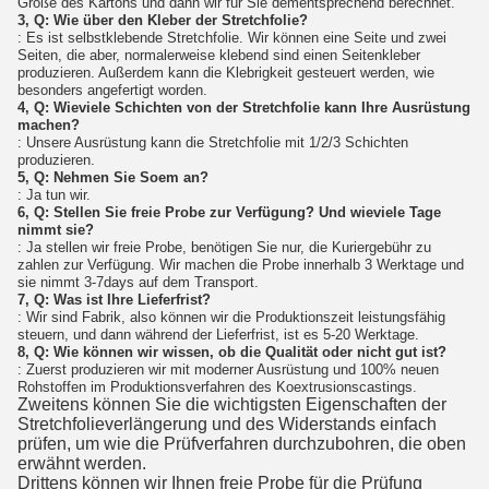
Größe des Kartons und dann wir für Sie dementsprechend berechnet.
3, Q: Wie über den Kleber der Stretchfolie?
: Es ist selbstklebende Stretchfolie. Wir können eine Seite und zwei
Seiten, die aber, normalerweise klebend sind einen Seitenkleber
produzieren. Außerdem kann die Klebrigkeit gesteuert werden, wie
besonders angefertigt worden.
4, Q: Wieviele Schichten von der Stretchfolie kann Ihre Ausrüstung
machen?
: Unsere Ausrüstung kann die Stretchfolie mit 1/2/3 Schichten
produzieren.
5, Q: Nehmen Sie Soem an?
: Ja tun wir.
6, Q: Stellen Sie freie Probe zur Verfügung? Und wieviele Tage
nimmt sie?
: Ja stellen wir freie Probe, benötigen Sie nur, die Kuriergebühr zu
zahlen zur Verfügung. Wir machen die Probe innerhalb 3 Werktage und
sie nimmt 3-7days auf dem Transport.
7, Q: Was ist Ihre Lieferfrist?
: Wir sind Fabrik, also können wir die Produktionszeit leistungsfähig
steuern, und dann während der Lieferfrist, ist es 5-20 Werktage.
8, Q: Wie können wir wissen, ob die Qualität oder nicht gut ist?
: Zuerst produzieren wir mit moderner Ausrüstung und 100% neuen
Rohstoffen im Produktionsverfahren des Koextrusionscastings.
Zweitens können Sie die wichtigsten Eigenschaften der
Stretchfolieverlängerung und des Widerstands einfach
prüfen, um wie die Prüfverfahren durchzubohren, die oben
erwähnt werden.
Drittens können wir Ihnen freie Probe für die Prüfung