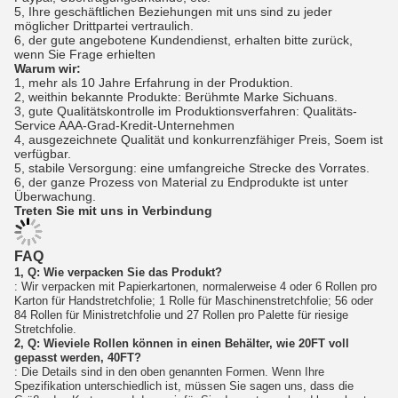
5, Ihre geschäftlichen Beziehungen mit uns sind zu jeder
möglicher Drittpartei vertraulich.
6, der gute angebotene Kundendienst, erhalten bitte zurück,
wenn Sie Frage erhielten
Warum wir:
1, mehr als 10 Jahre Erfahrung in der Produktion.
2, weithin bekannte Produkte: Berühmte Marke Sichuans.
3, gute Qualitätskontrolle im Produktionsverfahren: Qualitäts-
Service AAA-Grad-Kredit-Unternehmen
4, ausgezeichnete Qualität und konkurrenzfähiger Preis, Soem ist
verfügbar.
5, stabile Versorgung: eine umfangreiche Strecke des Vorrates.
6, der ganze Prozess von Material zu Endprodukte ist unter
Überwachung.
Treten Sie mit uns in Verbindung
FAQ
1, Q: Wie verpacken Sie das Produkt?
: Wir verpacken mit Papierkartonen, normalerweise 4 oder 6 Rollen pro
Karton für Handstretchfolie; 1 Rolle für Maschinenstretchfolie; 56 oder
84 Rollen für Ministretchfolie und 27 Rollen pro Palette für riesige
Stretchfolie.
2, Q: Wieviele Rollen können in einen Behälter, wie 20FT voll
gepasst werden, 40FT?
: Die Details sind in den oben genannten Formen. Wenn Ihre
Spezifikation unterschiedlich ist, müssen Sie sagen uns, dass die