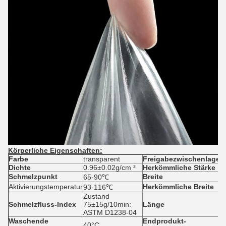
Körperliche Eigenschaften:
Farbe
transparent
Freigabezwischenlage
P
Dichte
0.96±0.02g/cm ³
Herkömmliche Stärke
0
Schmelzpunkt
Breite
6
65-90℃
Aktivierungstemperatur
Herkömmliche Breite
4
93-116℃
Zustand
Schmelzfluss-Index
75±15g/10min:
Länge
1
ASTM D1238-04
Waschende
Endprodukt-
4
40°C