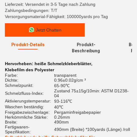
Lieferzeit: Versendet in 3-5 Tage nach Zahlung
Zahlungsbedingungen: T/T
Versorgungsmaterial-Fähigkeit: 100000yards pro Tag
Jetzt Chatten
Produkt-Details
Produkt-
Bew
Beschreibung
Re
Hervorheben:
heiße Schmelzkleberblätter
,
Klebefilm des Polyester
Farbe:
transparent
Dichte:
0.96±0.02g/cm ³
Schmelzpunkt:
65-90℃
Zustand 75±15g/10min: ASTM D1238-
Schmelzfluss-Index:
04
Aktivierungstemperatur:
93-116℃
Waschen beständig:
40℃
Freigabezwischenlage:
Pergaminfreigabepapier
Herkömmliche Stärke:
0.26mm
Breite:
490mm
Fertigwaren-
490mm (Breite) *100yards (Länge) /roll
Spezifikation: