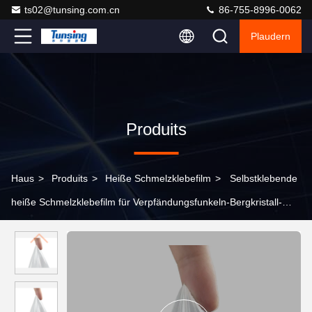
ts02@tunsing.com.cn
86-755-8996-0062
Plaudern
Produits
Haus
>
Produits
>
Heiße Schmelzklebefilm
>
Selbstklebende
heiße Schmelzklebefilm für Verpfändungsfunkeln-Bergkristall-
Perlen-Diamanten