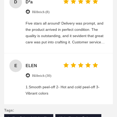
D
D*a
Hilfreich (8)
Five stars all around! Delivery was prompt, and
the product arrived in perfect condition. The
quality is outstanding, and it sevident that great
care was put into crafting it. Customer service
was friendly and efficient, ensuring a smooth and
enjoyable shopping experience.
E
ELEN
Hilfreich (30)
1.Smooth peel-off 2- Hot and cold peel-off 3-
Vibrant colors
Tags: