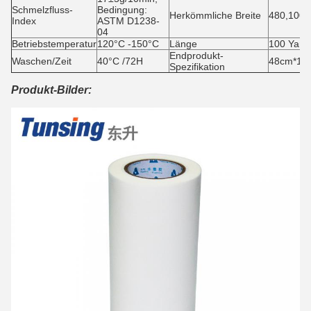
Schmelzfluss-
Bedingung:
Herkömmliche Breite
480,100
Index
ASTM D1238-
04
Betriebstemperatur
120°C -150°C
Länge
100 Yard
Endprodukt-
Waschen/Zeit
40°C /72H
48cm*100y
Spezifikation
Produkt-Bilder: