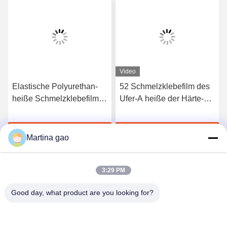
Video
Elastische Polyurethan-
52 Schmelzklebefilm des
heiße Schmelzklebefilm
Ufer-A heiße der Härte-
3412 hoher Qualität
TPU für nahtlose
Unterwäsche
Jetzt Chatten
Jetzt Chatten
Martina gao
3:29 PM
Good day, what product are you looking for?
Shenzhen Tunsing Plastic Products Co., Ltd.