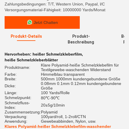
Zahlungsbedingungen: T/T, Western Union, Paypal, l/C
Versorgungsmaterial-Fähigkeit: 10000000 Yards/Monat
Jetzt Chatten
Produkt-Details
Produkt-
Bew
Beschreibung
Re
Hervorheben:
heißer Schmelzkleberfilm
,
heiße Schmelzkleberblätter
Klare Polyamid-heiße Schmelzklebefilm für
Produktname:
Textilgewebe-waschenden Widerstand
Farbe:
Himmelblau transparent
Breite:
500mm 1000mm kundengebundene Größe
0.08mm 0.1mm 0.12mm kundengebundene
Dicke:
Größe
Länge:
100 Yards/Rolle
Schmelzpunkt:
80℃-90℃
Schmelzfluss-
20±5g/10min
Index:
Zusammensetzung:
Polyamid
Verpackung:
100yard/roll, 1-2roll/CTN
Anwendung:
Gewebeabbinden, Nylon, usw.
Klares Polyamid-heißer Schmelzklebefilm-waschender