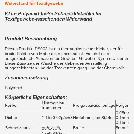
Widerstand für Textilgewebe
Klare Polyamid-heiße Schmelzklebefilm für
Textilgewebe-waschenden Widerstand
Produkt-Beschreibung:
Dieses Produkt DS002 ist ein thermoplastischer Kleber, der für
breite Palette von Materialien passend ist. Es führt eine
ausgezeichnete Adhäsion für Gewebe, Gewebe, Nylon etc. durch.
Diese Zusätze der Wäsche der klebenden Ausstellung
ausgezeichneten und der Trockenreinigung und der Chemikalie.
Zusammensetzung:
Polyamid
Körperliche Eigenschaften:
Himmelblau
Farbe
Freigabezwischenlage
Pergamin
transparent
0.05mm,
Dichte
1.15±0.02g/cm3
Herkömmliche Stärke
0.1mm, 
0.15mm,
Schmelzpunkt
Breite
5mm-15
80℃-90℃
17±5g/10min;