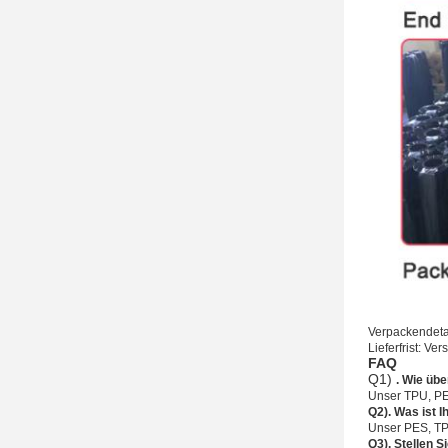
Verpackendetai
Lieferfrist: Ve
FAQ
Q1)
. Wie übe
Unser TPU, P
Q2). Was ist 
Unser PES, T
Q3). Stellen 