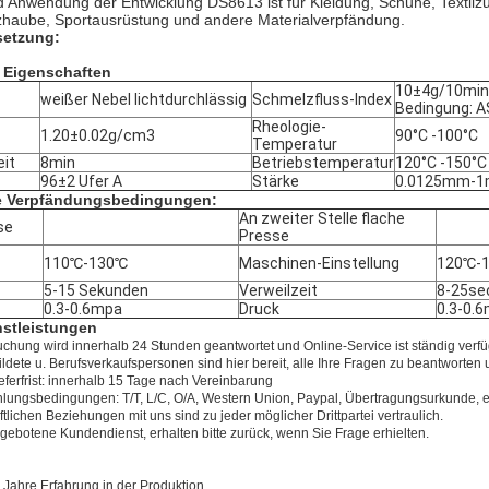
d Anwendung der Entwicklung DS8613 ist für Kleidung, Schuhe, Textil
haube, Sportausrüstung und andere Materialverpfändung.
etzung:
e Eigenschaften
10±4g/10min
weißer Nebel lichtdurchlässig
Schmelzfluss-Index
Bedingung: 
Rheologie-
1.20±0.02g/cm3
90°C -100°C
Temperatur
it
8min
Betriebstemperatur
120°C -150°C
96±2 Ufer A
Stärke
0.0125mm-
 Verpfändungsbedingungen:
An zweiter Stelle flache
se
Presse
110℃-130℃
Maschinen-Einstellung
120℃-
5-15 Sekunden
Verweilzeit
8-25se
0.3-0.6mpa
Druck
0.3-0.
nstleistungen
uchung wird innerhalb 24 Stunden geantwortet und Online-Service ist ständig verfü
ldete u. Berufsverkaufspersonen sind hier bereit, alle Ihre Fragen zu beantworte
ieferfrist: innerhalb 15 Tage nach Vereinbarung
hlungsbedingungen: T/T, L/C, O/A, Western Union, Paypal, Übertragungsurkunde, e
ftlichen Beziehungen mit uns sind zu jeder möglicher Drittpartei vertraulich.
gebotene Kundendienst, erhalten bitte zurück, wenn Sie Frage erhielten.
 Jahre Erfahrung in der Produktion.