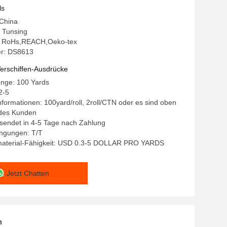
rendes Gewebe
ls
 China
 Tunsing
ng: RoHs,REACH,Oeko-tex
r: DS8613
erschiffen-Ausdrücke
enge: 100 Yards
2-5
formationen: 100yard/roll, 2roll/CTN oder es sind oben
 des Kunden
ersendet in 4-5 Tage nach Zahlung
ngungen: T/T
aterial-Fähigkeit: USD 0.3-5 DOLLAR PRO YARDS
Jetzt Chatten
n