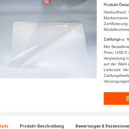
lamellie
Produkt-Detai
Herkunftsort:
Markenname:
Zertifizieru
Modellnumme
Zahlungs-u. V
Min Bestellm
Preis: USD 0.
Verpackung In
auf der Wahl
Lieferzeit: V
Zahlungsbedi
Versorgungsm
ails
Produkt-Beschreibung
Bewertungen & Rezensione