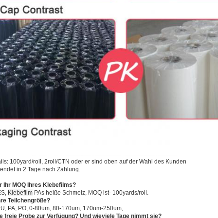
ls: 100yard/roll, 2roll/CTN oder er sind oben auf der Wahl des Kunden
rsendet in 2 Tage nach Zahlung.
r Ihr MOQ Ihres Klebefilms?
ES,
Klebefilm
PAs heiße Schmelz, MOQ ist- 100yards/roll.
Ihre Teilchengröße?
PU, PA, PO, 0-80um, 80-170um, 170um-250um,
Sie freie Probe zur Verfügung? Und wieviele Tage nimmt sie?