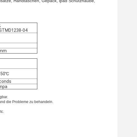
zusätze, Handtaschen, Gepäck, ipad Schutzhaube,
;
ASTMD1238-04
1mm
150℃
conds
6mpa
gbar.
n und die Probleme zu behandeln.
tc.