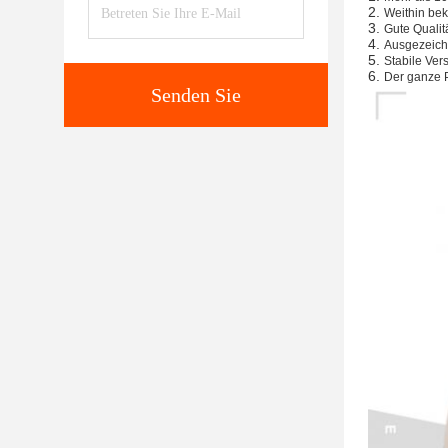
2.
Weithin be
3.
Gute Qualit
4.
Ausgezeichn
5.
Stabile Ver
6.
Der ganze P
Senden Sie