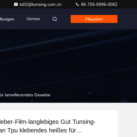
ts02@tunsing.com.cn
86-755-8996-0062
ltungen
Plaudern
German
für lamellierendes Gewebe
eber-Film-langlebiges Gut Tunsing-
an Tpu klebendes heißes für