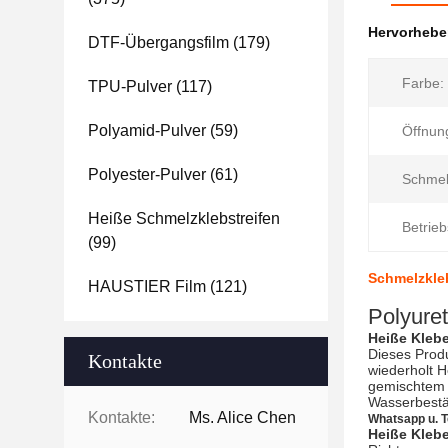
Hervorheb
DTF-Übergangsfilm
(179)
Farbe:
TPU-Pulver
(117)
Polyamid-Pulver
(59)
Öffnung
Polyester-Pulver
(61)
Schmel
Heiße Schmelzklebstreifen
Betrie
(99)
Schmelzkle
HAUSTIER Film
(121)
Polyure
Heiße Kleb
Dieses Produ
Kontakte
wiederholt 
gemischtem G
Wasserbestä
Kontakte:
Ms. Alice Chen
Whatsapp u. T
Heiße Kleb