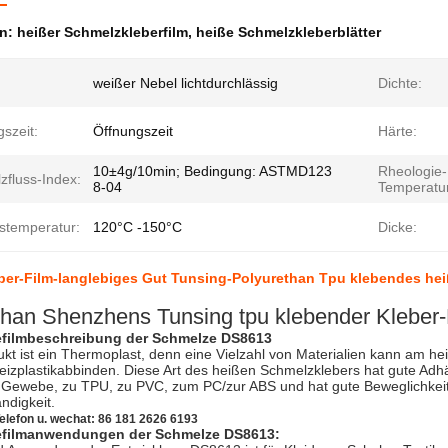
en:
heißer Schmelzkleberfilm
,
heiße Schmelzkleberblätter
weißer Nebel lichtdurchlässig
Dichte:
szeit:
Öffnungszeit
Härte:
10±4g/10min; Bedingung: ASTMD123
Rheologie-
zfluss-Index:
8-04
Temperatur
bstemperatur:
120°C -150°C
Dicke:
ber-Film-langlebiges Gut Tunsing-Polyurethan Tpu klebendes hei
than Shenzhens Tunsing tpu klebender Kleber-
efilmbeschreibung der Schmelze DS8613
kt ist ein Thermoplast, denn eine Vielzahl von Materialien kann am 
Heizplastikabbinden. Diese Art des heißen Schmelzklebers hat gute Ad
ewebe, zu TPU, zu PVC, zum PC/zur ABS und hat gute Beweglichkeit, El
ndigkeit.
elefon u. wechat: 86 181 2626 6193
efilmanwendungen der Schmelze DS8613: