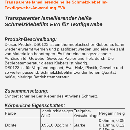
Transparente lamellierende heiße Schmelzklebefilm-
Textilgewebe-Anwendung EVA
Transparenter lamellierender heiße
Schmelzklebefilm EVA für Textilgewebe
Produkt-Beschreibung:
Dieses Produkt DS0123 ist ein thermoplastischer Kleber. Es kann
wieder erwärmt werden und plastifiziert werden und eine Vielzahl
von Materialien beantragen. Es führt eine ausgezeichnete
Adhäsion für Gewebe, Gewebe, Papier und Holz durch. Die
Betriebstemperatur dieses Klebers ist niedrig.
DS0123 ist für Verpfändungspet, Eva, Holz, Plastik, Gewebe und
so weiter passend. Schmelzklebefilm Eva der hohen Qualität
heiße, niedrige Betriebstemperatur.
Zusammensetzung:
Synthetischer heißer Kleber des Äthylens Schmelz.
Körperliche Eigenschaften:
lichtdurchlässiges
Freigabe-
Farbe
Pergaminfreigab
Weiß
Zwischenlage
0.05mm, 0.08m
Dichte
0.95±0.02g/cm ³
Stärke
0.10mm, 0.12m
0.15mm