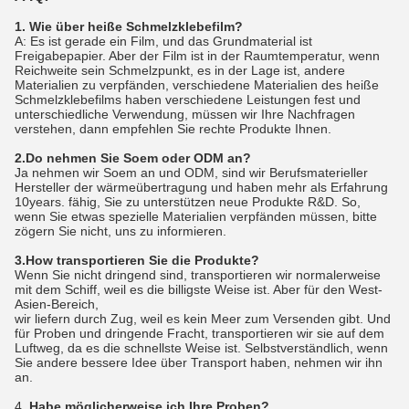
1. Wie über heiße Schmelzklebefilm?
A: Es ist gerade ein Film, und das Grundmaterial ist
Freigabepapier. Aber der Film ist in der Raumtemperatur, wenn
Reichweite sein Schmelzpunkt, es in der Lage ist, andere
Materialien zu verpfänden, verschiedene Materialien des heiße
Schmelzklebefilms haben verschiedene Leistungen fest und
unterschiedliche Verwendung, müssen wir Ihre Nachfragen
verstehen, dann empfehlen Sie rechte Produkte Ihnen.
2.Do nehmen Sie Soem oder ODM an?
Ja nehmen wir Soem an und ODM, sind wir Berufsmaterieller
Hersteller der wärmeübertragung und haben mehr als Erfahrung
10years. fähig, Sie zu unterstützen neue Produkte R&D. So,
wenn Sie etwas spezielle Materialien verpfänden müssen, bitte
zögern Sie nicht, uns zu informieren.
3.How transportieren Sie die Produkte?
Wenn Sie nicht dringend sind, transportieren wir normalerweise
mit dem Schiff, weil es die billigste Weise ist. Aber für den West-
Asien-Bereich,
wir liefern durch Zug, weil es kein Meer zum Versenden gibt. Und
für Proben und dringende Fracht, transportieren wir sie auf dem
Luftweg, da es die schnellste Weise ist. Selbstverständlich, wenn
Sie andere bessere Idee über Transport haben, nehmen wir ihn
an.
4.
Habe möglicherweise ich Ihre Proben?