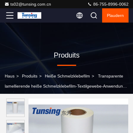
ts02@tunsing.com.cn
86-755-8996-0062
Plaudern
Produits
Haus
>
Produits
>
Heiße Schmelzklebefilm
>
Transparente
lamellierende heiße Schmelzklebefilm-Textilgewebe-Anwendung
EVA