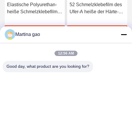
Elastische Polyurethan-
52 Schmelzklebefilm des
heiße Schmelzklebefilm
Ufer-A heiße der Härte-
3412 hoher Qualität
TPU für nahtlose
Unterwäsche
Jetzt Chatten
Jetzt Chatten
Martina gao
12:56 AM
Good day, what product are you looking for?
Shenzhen Tunsing Plastic Products Co., Ltd.
ts02@tunsing.com.cn
86-755-8996-0062
Tunsing-Industriegebiet, Nr. 28- Xiatian-Dorf, Longtian-
Straße, Pingshan-Bezirk, Shenzhen-Stadt, Provinz
Guangdong, China