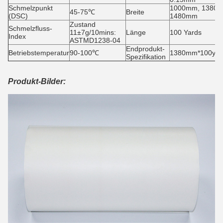
Schmelzpunkt
1000mm, 1380
45-75℃
Breite
(DSC)
1480mm
Zustand
Schmelzfluss-
11±7g/10mins:
Länge
100 Yards
Index
ASTMD1238-04
Endprodukt-
Betriebstemperatur
90-100℃
1380mm*100yard
Spezifikation
Produkt-Bilder: