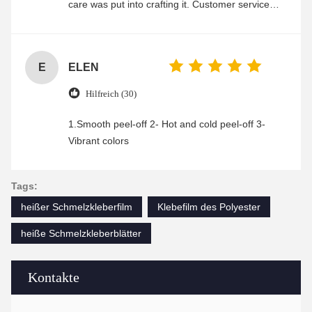
care was put into crafting it. Customer service
was friendly and efficient, ensuring a smooth and
enjoyable shopping experience.
E
ELEN
Hilfreich (30)
1.Smooth peel-off 2- Hot and cold peel-off 3-
Vibrant colors
Tags:
heißer Schmelzkleberfilm
Klebefilm des Polyester
heiße Schmelzkleberblätter
Kontakte