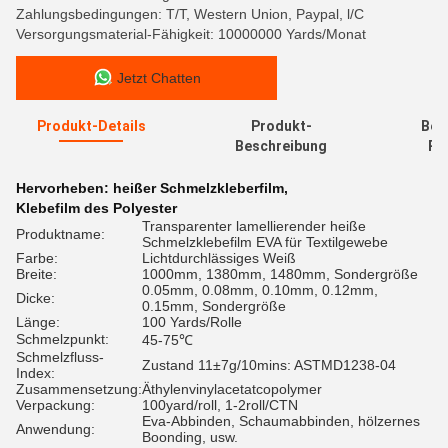
Zahlungsbedingungen: T/T, Western Union, Paypal, l/C
Versorgungsmaterial-Fähigkeit: 10000000 Yards/Monat
Jetzt Chatten
Produkt-Details
Produkt-
Bew
Beschreibung
Re
Hervorheben:
heißer Schmelzkleberfilm
,
Klebefilm des Polyester
Transparenter lamellierender heiße
Produktname:
Schmelzklebefilm EVA für Textilgewebe
Farbe:
Lichtdurchlässiges Weiß
Breite:
1000mm, 1380mm, 1480mm, Sondergröße
0.05mm, 0.08mm, 0.10mm, 0.12mm,
Dicke:
0.15mm, Sondergröße
Länge:
100 Yards/Rolle
Schmelzpunkt:
45-75℃
Schmelzfluss-
Zustand 11±7g/10mins: ASTMD1238-04
Index:
Zusammensetzung:
Äthylenvinylacetatcopolymer
Verpackung:
100yard/roll, 1-2roll/CTN
Eva-Abbinden, Schaumabbinden, hölzernes
Anwendung:
Boonding, usw.