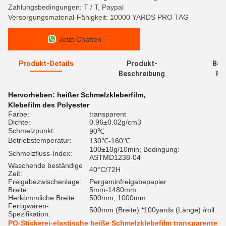
Zahlungsbedingungen: T / T, Paypal
Versorgungsmaterial-Fähigkeit: 10000 YARDS PRO TAG
Jetzt Chatten
Produkt-Details
Produkt-
Bew
Beschreibung
Re
Hervorheben:
heißer Schmelzkleberfilm
,
Klebefilm des Polyester
Farbe:
transparent
Dichte:
0.96±0.02g/cm3
Schmelzpunkt:
90℃
Betriebstemperatur:
130℃-160℃
100±10g/10min; Bedingung:
Schmelzfluss-Index:
ASTMD1238-04
Waschende beständige
40°C/72H
Zeit:
Freigabezwischenlage:
Pergaminfreigabepapier
Breite:
5mm-1480mm
Herkömmliche Breite:
500mm, 1000mm
Fertigwaren-
500mm (Breite) *100yards (Länge) /roll
Spezifikation:
PO-Stickerei-elastische heiße Schmelzklebefilm transparente