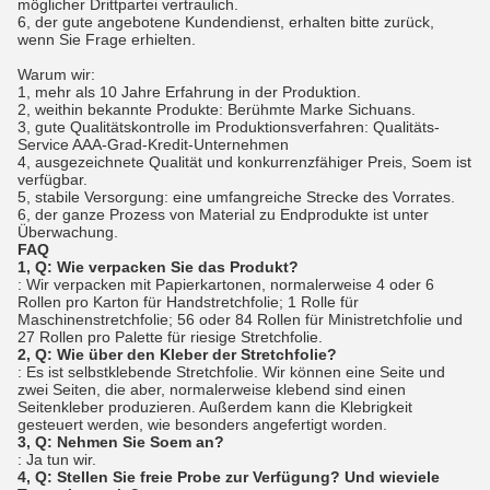
möglicher Drittpartei vertraulich.
6, der gute angebotene Kundendienst, erhalten bitte zurück,
wenn Sie Frage erhielten.
Warum wir:
1, mehr als 10 Jahre Erfahrung in der Produktion.
2, weithin bekannte Produkte: Berühmte Marke Sichuans.
3, gute Qualitätskontrolle im Produktionsverfahren: Qualitäts-
Service AAA-Grad-Kredit-Unternehmen
4, ausgezeichnete Qualität und konkurrenzfähiger Preis, Soem ist
verfügbar.
5, stabile Versorgung: eine umfangreiche Strecke des Vorrates.
6, der ganze Prozess von Material zu Endprodukte ist unter
Überwachung.
FAQ
1, Q: Wie verpacken Sie das Produkt?
: Wir verpacken mit Papierkartonen, normalerweise 4 oder 6
Rollen pro Karton für Handstretchfolie; 1 Rolle für
Maschinenstretchfolie; 56 oder 84 Rollen für Ministretchfolie und
27 Rollen pro Palette für riesige Stretchfolie.
2, Q: Wie über den Kleber der Stretchfolie?
: Es ist selbstklebende Stretchfolie. Wir können eine Seite und
zwei Seiten, die aber, normalerweise klebend sind einen
Seitenkleber produzieren. Außerdem kann die Klebrigkeit
gesteuert werden, wie besonders angefertigt worden.
3, Q: Nehmen Sie Soem an?
: Ja tun wir.
4, Q: Stellen Sie freie Probe zur Verfügung? Und wieviele