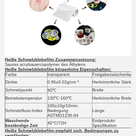
Heiße Schmelzklebefilm Zusammensetzung:
Saures acrylsauercopolymer des Äthylens
Heiße Schmelzklebefilm körperliche Eigenschaften:
Farbe
transparent
Freigabezwischenlage
Dichte
0.96±0.02g/cm ³
Herkömmliche Stärke
Schmelzpunkt
Breite
90℃
Betriebstemperatur
130℃-160℃
Herkömmliche Breite
100±10g/10min;
Schmelzfluss-Index
Bedingung:
Länge
ASTMD1238-04
Waschende
Endprodukt-
40°C/72H
beständige Zeit
Spezifikation
Heiße Schmelzklebefilm empfahl sich, Bedingungen zu
verpfänden: