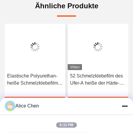
Ähnliche Produkte
Video
Elastische Polyurethan-
52 Schmelzklebefilm des
heiße Schmelzklebefilm
Ufer-A heiße der Härte-
3412 hoher Qualität
TPU für nahtlose
Unterwäsche
Jetzt Chatten
Jetzt Chatten
Alice Chen
6:32 PM