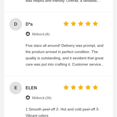
was helpful and friendly. Overall, a fantastic
experience
D
D*a
Hilfreich (8)
Five stars all around! Delivery was prompt, and
the product arrived in perfect condition. The
quality is outstanding, and it sevident that great
care was put into crafting it. Customer service
was friendly and efficient, ensuring a smooth and
enjoyable shopping experience.
E
ELEN
Hilfreich (30)
1.Smooth peel-off 2- Hot and cold peel-off 3-
Vibrant colors