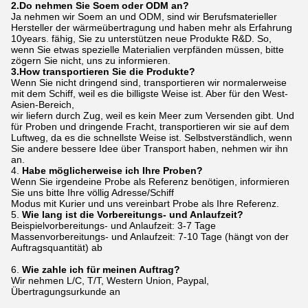
2.Do nehmen Sie Soem oder ODM an?
Ja nehmen wir Soem an und ODM, sind wir Berufsmaterieller
Hersteller der wärmeübertragung und haben mehr als Erfahrung
10years. fähig, Sie zu unterstützen neue Produkte R&D. So,
wenn Sie etwas spezielle Materialien verpfänden müssen, bitte
zögern Sie nicht, uns zu informieren.
3.How transportieren Sie die Produkte?
Wenn Sie nicht dringend sind, transportieren wir normalerweise
mit dem Schiff, weil es die billigste Weise ist. Aber für den West-
Asien-Bereich,
wir liefern durch Zug, weil es kein Meer zum Versenden gibt. Und
für Proben und dringende Fracht, transportieren wir sie auf dem
Luftweg, da es die schnellste Weise ist. Selbstverständlich, wenn
Sie andere bessere Idee über Transport haben, nehmen wir ihn
an.
4.
Habe möglicherweise ich Ihre Proben?
Wenn Sie irgendeine Probe als Referenz benötigen, informieren
Sie uns bitte Ihre völlig Adresse/Schiff
Modus mit Kurier und uns vereinbart Probe als Ihre Referenz.
5.
Wie lang ist die Vorbereitungs- und Anlaufzeit?
Beispielvorbereitungs- und Anlaufzeit: 3-7 Tage
Massenvorbereitungs- und Anlaufzeit: 7-10 Tage (hängt von der
Auftragsquantität) ab
6.
Wie zahle ich für meinen Auftrag?
Wir nehmen L/C, T/T, Western Union, Paypal,
Übertragungsurkunde an