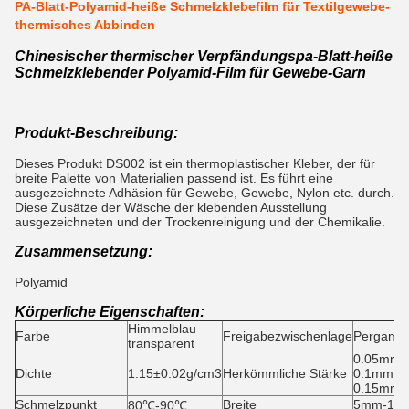
PA-Blatt-Polyamid-heiße Schmelzklebefilm für Textilgewebe-
thermisches Abbinden
Chinesischer thermischer Verpfändungspa-Blatt-heiße
Schmelzklebender Polyamid-Film für Gewebe-Garn
Produkt-Beschreibung:
Dieses Produkt DS002 ist ein thermoplastischer Kleber, der für
breite Palette von Materialien passend ist. Es führt eine
ausgezeichnete Adhäsion für Gewebe, Gewebe, Nylon etc. durch.
Diese Zusätze der Wäsche der klebenden Ausstellung
ausgezeichneten und der Trockenreinigung und der Chemikalie.
Zusammensetzung:
Polyamid
Körperliche Eigenschaften:
Himmelblau
Farbe
Freigabezwischenlage
Pergamin
transparent
0.05mm,
Dichte
1.15±0.02g/cm3
Herkömmliche Stärke
0.1mm, 
0.15mm,
Schmelzpunkt
Breite
5mm-15
80℃-90℃