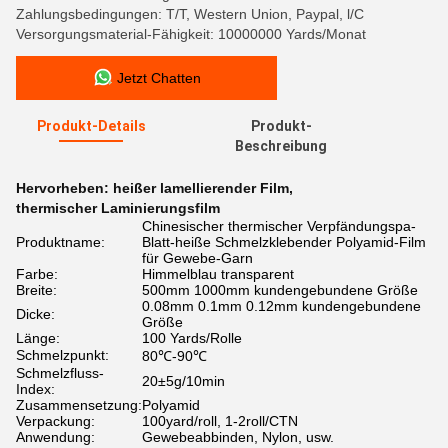
Zahlungsbedingungen: T/T, Western Union, Paypal, l/C
Versorgungsmaterial-Fähigkeit: 10000000 Yards/Monat
Jetzt Chatten
Produkt-Details
Produkt-
Beschreibung
Hervorheben:
heißer lamellierender Film
,
thermischer Laminierungsfilm
Chinesischer thermischer Verpfändungspa-
Produktname:
Blatt-heiße Schmelzklebender Polyamid-Film
für Gewebe-Garn
Farbe:
Himmelblau transparent
Breite:
500mm 1000mm kundengebundene Größe
0.08mm 0.1mm 0.12mm kundengebundene
Dicke:
Größe
Länge:
100 Yards/Rolle
Schmelzpunkt:
80℃-90℃
Schmelzfluss-
20±5g/10min
Index:
Zusammensetzung:
Polyamid
Verpackung:
100yard/roll, 1-2roll/CTN
Anwendung:
Gewebeabbinden, Nylon, usw.