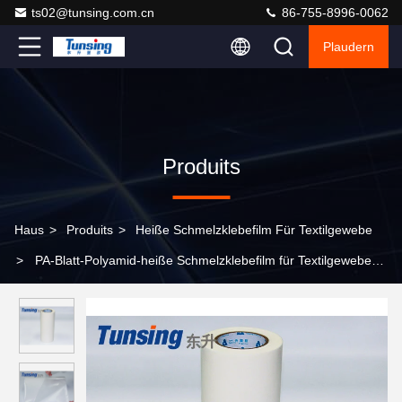
ts02@tunsing.com.cn
86-755-8996-0062
Plaudern
Produits
Haus
>
Produits
>
Heiße Schmelzklebefilm Für Textilgewebe
>
PA-Blatt-Polyamid-heiße Schmelzklebefilm für Textilgewebe-
thermisches Abbinden