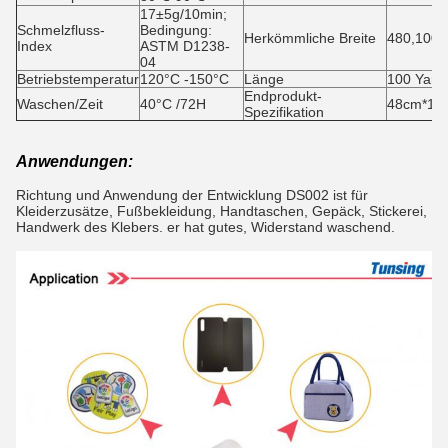
17±5g/10min;
Schmelzfluss-
Bedingung:
Herkömmliche Breite
480,100
Index
ASTM D1238-
04
Betriebstemperatur
120°C -150°C
Länge
100 Yard
Endprodukt-
Waschen/Zeit
40°C /72H
48cm*100y
Spezifikation
Anwendungen:
Richtung und Anwendung der Entwicklung DS002 ist für
Kleiderzusätze, Fußbekleidung, Handtaschen, Gepäck, Stickerei,
Handwerk des Klebers. er hat gutes, Widerstand waschend.