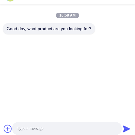
10:58 AM
Good day, what product are you looking for?
Shenzhen Tunsing Plastic Products Co., Ltd.
ts02@tunsing.com.cn
86-755-8996-0062
Tunsing-Industriegebiet, Nr. 28- Xiatian-Dorf, Longtian-
Straße, Pingshan-Bezirk, Shenzhen-Stadt, Provinz
Guangdong, China
Gute Qualität Chinas Heiße Schmelzklebefilm Lieferant.
Copyright-© 2018-2026 Shenzhen Tunsing Plastic Products
Co., Ltd. . Alle Rechte vorbehalten.