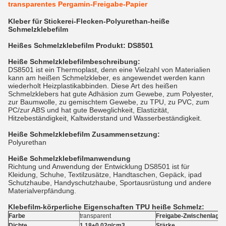
transparentes Pergamin-Freigabe-Papier
Kleber für Stickerei-Flecken-Polyurethan-heiße
Schmelzklebefilm
Heißes Schmelzklebefilm Produkt: DS8501
Heiße Schmelzklebefilmbeschreibung:
DS8501 ist ein Thermoplast, denn eine Vielzahl von Materialien
kann am heißen Schmelzkleber, es angewendet werden kann
wiederholt Heizplastikabbinden. Diese Art des heißen
Schmelzklebers hat gute Adhäsion zum Gewebe, zum Polyester,
zur Baumwolle, zu gemischtem Gewebe, zu TPU, zu PVC, zum
PC/zur ABS und hat gute Beweglichkeit, Elastizität,
Hitzebeständigkeit, Kaltwiderstand und Wasserbeständigkeit.
Heiße Schmelzklebefilm
Zusammensetzung:
Polyurethan
Heiße Schmelzklebefilmanwendung
Richtung und Anwendung der Entwicklung DS8501 ist für
Kleidung, Schuhe, Textilzusätze, Handtaschen, Gepäck, ipad
Schutzhaube, Handyschutzhaube, Sportausrüstung und andere
Materialverpfändung.
Klebefilm-körperliche Eigenschaften TPU heiße Schmelz:
Farbe
transparent
Freigabe-Zwischenlage
Dichte
1.18±0.02g/cm3
Stärke