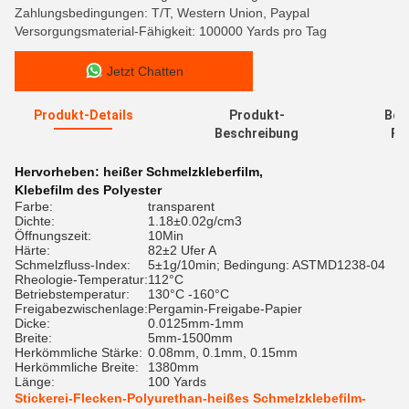
Zahlungsbedingungen: T/T, Western Union, Paypal
Versorgungsmaterial-Fähigkeit: 100000 Yards pro Tag
Jetzt Chatten
Produkt-Details
Produkt-
Bew
Beschreibung
Re
Hervorheben:
heißer Schmelzkleberfilm
,
Klebefilm des Polyester
Farbe:
transparent
Dichte:
1.18±0.02g/cm3
Öffnungszeit:
10Min
Härte:
82±2 Ufer A
Schmelzfluss-Index:
5±1g/10min; Bedingung: ASTMD1238-04
Rheologie-Temperatur:
112°C
Betriebstemperatur:
130°C -160°C
Freigabezwischenlage:
Pergamin-Freigabe-Papier
Dicke:
0.0125mm-1mm
Breite:
5mm-1500mm
Herkömmliche Stärke:
0.08mm, 0.1mm, 0.15mm
Herkömmliche Breite:
1380mm
Länge:
100 Yards
Stickerei-Flecken-Polyurethan-heißes Schmelzklebefilm-