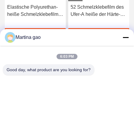
Elastische Polyurethan-
52 Schmelzklebefilm des
heiße Schmelzklebefilm
Ufer-A heiße der Härte-
3412 hoher Qualität
TPU für nahtlose
Unterwäsche
Jetzt Chatten
Jetzt Chatten
Martina gao
6:03 PM
Good day, what product are you looking for?
Shenzhen Tunsing Plastic Products Co., Ltd.
ts02@tunsing.com.cn
86-755-8996-0062
Tunsing-Industriegebiet, Nr. 28- Xiatian-Dorf, Longtian-
Straße, Pingshan-Bezirk, Shenzhen-Stadt, Provinz
Guangdong, China