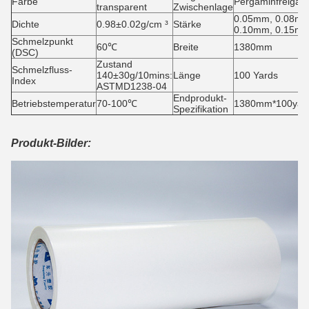
Farbe
Pergaminfreigab
transparent
Zwischenlage
0.05mm, 0.08mm
Dichte
0.98±0.02g/cm ³
Stärke
0.10mm, 0.15m
Schmelzpunkt
60℃
Breite
1380mm
(DSC)
Zustand
Schmelzfluss-
140±30g/10mins:
Länge
100 Yards
Index
ASTMD1238-04
Endprodukt-
Betriebstemperatur
70-100℃
1380mm*100yards
Spezifikation
Produkt-Bilder: