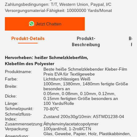
Zahlungsbedingungen: T/T, Western Union, Paypal, l/C
Versorgungsmaterial-Fähigkeit: 10000000 Yards/Monat
Jetzt Chatten
Produkt-Details
Produkt-
Bew
Beschreibung
Re
Hervorheben:
heißer Schmelzkleberfilm
,
Klebefilm des Polyester
Beste heiße Schmelzklebender Kleber-Film
Produktname:
Preis EVA für Textilgewebe
Farbe:
Lichtdurchlässiges Weiß
1000mm, 1380mm, 1480mm fertigte Größe
Breite:
besonders an
0.05mm, 0.08mm, 0.10mm, 0.12mm,
Dicke:
0.15mm fertigten Größe besonders an
Länge:
100 Yards/Rolle
Schmelzpunkt:
70-80℃
Schmelzfluss-
Zustand 200±30g/10min: ASTMD1238-04
Index:
Zusammensetzung:
Äthylenvinylacetatcopolymer
Verpackung:
100yard/roll, 1-2roll/CTN
Glas, Gewebe, Papier, Holz, Plastikabbinden,
Anwendung: