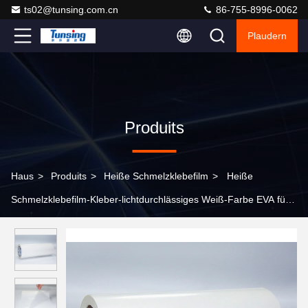
ts02@tunsing.com.cn
86-755-8996-0062
Plaudern
Produits
Haus
>
Produits
>
Heiße Schmelzklebefilm
>
Heiße
Schmelzklebefilm-Kleber-lichtdurchlässiges Weiß-Farbe EVA für
Textilgewebe