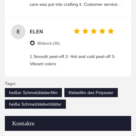
care was put into crafting it. Customer service
was friendly and efficient, ensuring a smooth and
enjoyable shopping experience.
E
ELEN
Hilfreich (30)
1.Smooth peel-off 2- Hot and cold peel-off 3-
Vibrant colors
Tags:
heißer Schmelzkleberfilm
Klebefilm des Polyester
heiße Schmelzkleberblätter
Kontakte