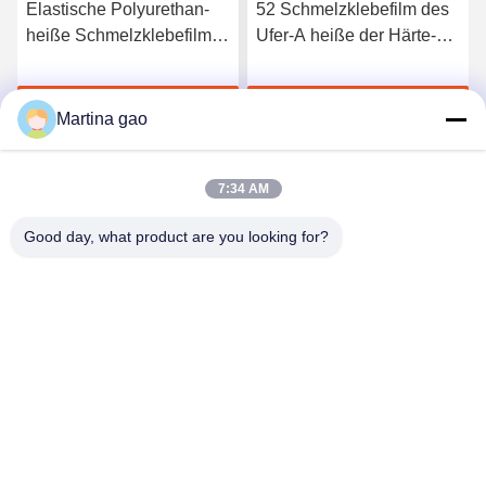
Elastische Polyurethan-
52 Schmelzklebefilm des
heiße Schmelzklebefilm
Ufer-A heiße der Härte-
3412 hoher Qualität
TPU für nahtlose
Unterwäsche
Jetzt Chatten
Jetzt Chatten
Martina gao
7:34 AM
Good day, what product are you looking for?
Shenzhen Tunsing Plastic Products Co., Ltd.
ts02@tunsing.com.cn
86-755-8996-0062
Tunsing-Industriegebiet, Nr. 28- Xiatian-Dorf, Longtian-
Straße, Pingshan-Bezirk, Shenzhen-Stadt, Provinz
Guangdong, China