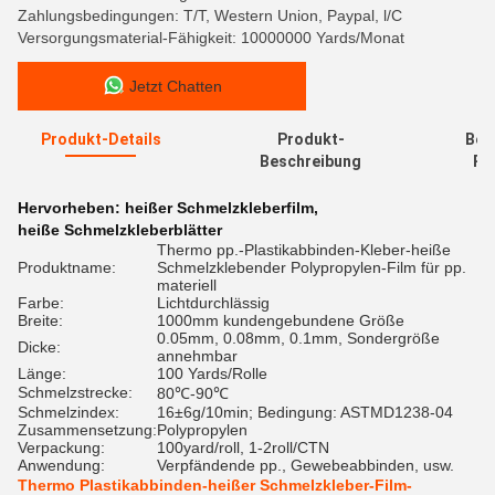
Zahlungsbedingungen: T/T, Western Union, Paypal, l/C
Versorgungsmaterial-Fähigkeit: 10000000 Yards/Monat
Jetzt Chatten
Produkt-Details
Produkt-
Bew
Beschreibung
Re
Hervorheben:
heißer Schmelzkleberfilm
,
heiße Schmelzkleberblätter
Thermo pp.-Plastikabbinden-Kleber-heiße
Produktname:
Schmelzklebender Polypropylen-Film für pp.
materiell
Farbe:
Lichtdurchlässig
Breite:
1000mm kundengebundene Größe
0.05mm, 0.08mm, 0.1mm, Sondergröße
Dicke:
annehmbar
Länge:
100 Yards/Rolle
Schmelzstrecke:
80℃-90℃
Schmelzindex:
16±6g/10min; Bedingung: ASTMD1238-04
Zusammensetzung:
Polypropylen
Verpackung:
100yard/roll, 1-2roll/CTN
Anwendung:
Verpfändende pp., Gewebeabbinden, usw.
Thermo Plastikabbinden-heißer Schmelzkleber-Film-