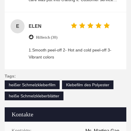
was friendly and efficient, ensuring a smooth and
enjoyable shopping experience.
E
ELEN
Hilfreich (30)
1.Smooth peel-off 2- Hot and cold peel-off 3-
Vibrant colors
Tags:
heißer Schmelzkleberfilm
Klebefilm des Polyester
heiße Schmelzkleberblätter
Kontakte
Kontakte:
Ms. Martina Gao