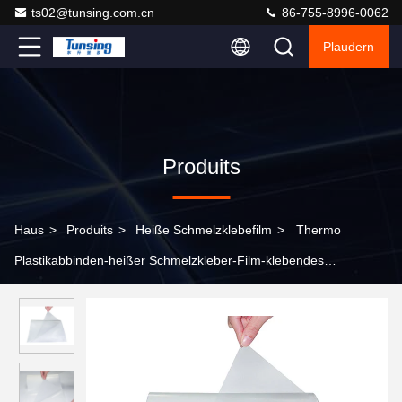
ts02@tunsing.com.cn
86-755-8996-0062
Plaudern
Produits
Haus
>
Produits
>
Heiße Schmelzklebefilm
>
Thermo
Plastikabbinden-heißer Schmelzkleber-Film-klebendes
Polypropylen für pp. materiell