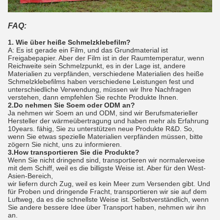
FAQ:
1. Wie über heiße Schmelzklebefilm?
A: Es ist gerade ein Film, und das Grundmaterial ist
Freigabepapier. Aber der Film ist in der Raumtemperatur, wenn
Reichweite sein Schmelzpunkt, es in der Lage ist, andere
Materialien zu verpfänden, verschiedene Materialien des heiße
Schmelzklebefilms haben verschiedene Leistungen fest und
unterschiedliche Verwendung, müssen wir Ihre Nachfragen
verstehen, dann empfehlen Sie rechte Produkte Ihnen.
2.Do nehmen Sie Soem oder ODM an?
Ja nehmen wir Soem an und ODM, sind wir Berufsmaterieller
Hersteller der wärmeübertragung und haben mehr als Erfahrung
10years. fähig, Sie zu unterstützen neue Produkte R&D. So,
wenn Sie etwas spezielle Materialien verpfänden müssen, bitte
zögern Sie nicht, uns zu informieren.
3.How transportieren Sie die Produkte?
Wenn Sie nicht dringend sind, transportieren wir normalerweise
mit dem Schiff, weil es die billigste Weise ist. Aber für den West-
Asien-Bereich,
wir liefern durch Zug, weil es kein Meer zum Versenden gibt. Und
für Proben und dringende Fracht, transportieren wir sie auf dem
Luftweg, da es die schnellste Weise ist. Selbstverständlich, wenn
Sie andere bessere Idee über Transport haben, nehmen wir ihn
an.