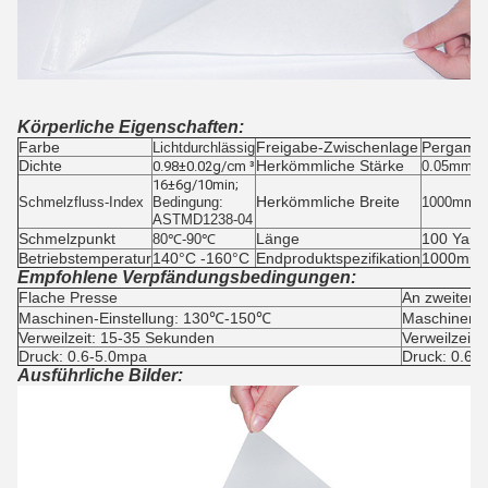
Körperliche Eigenschaften:
Farbe
Freigabe-Zwischenlage
Pergamin
Lichtdurchlässig
Dichte
Herkömmliche Stärke
0.98±0.02g/cm ³
0.05mm, 
16±6g/10min;
Herkömmliche Breite
Schmelzfluss-Index
Bedingung:
1000mm
ASTMD1238-04
Schmelzpunkt
Länge
100 Yard
80℃-90℃
Betriebstemperatur
140°C -160°C
Endproduktspezifikation
1000mm*1
Empfohlene Verpfändungsbedingungen:
Flache Presse
An zweiter S
Maschinen-Einstellung: 130℃-150℃
Maschinen-
Verweilzeit: 15-35 Sekunden
Verweilzeit
Druck: 0.6-5.0mpa
Druck: 0.6-
Ausführliche Bilder: