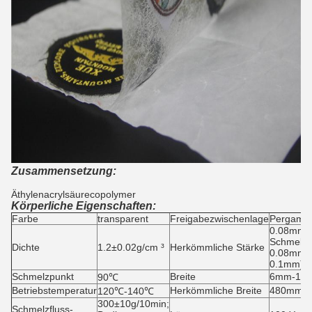
Zusammensetzung:
Äthylenacrylsäurecopolymer
Körperliche Eigenschaften:
Farbe
transparent
Freigabezwischenlage
Pergamin
0.08mm (
Schmelz
Dichte
1.2±0.02g/cm ³
Herkömmliche Stärke
0.08mm+a
0.1mm)
Schmelzpunkt
Breite
6mm-10
90℃
Betriebstemperatur
Herkömmliche Breite
480mm
120℃-140℃
300±10g/10min;
Schmelzfluss-