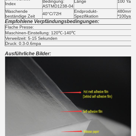
Bedingung:
Länge
100 Yard
Index
ASTMD1238-04
Waschende
Endprodukt-
480mm (B
40°C/72H
beständige Zeit
Spezifikation
*100yards
Empfohlene Verpfändungsbedingungen:
Flache Presse:
Maschinen-Einstellung: 120℃-140℃
Verweilzeit: 5-15 Sekunden
Druck: 0.3-0.6mpa
Ausführliche Bilder: