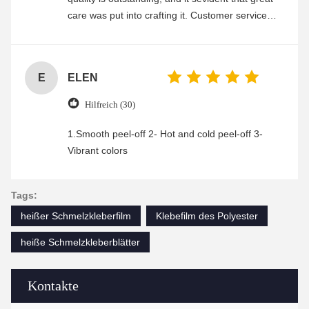
care was put into crafting it. Customer service
was friendly and efficient, ensuring a smooth and
enjoyable shopping experience.
E
ELEN
Hilfreich (30)
1.Smooth peel-off 2- Hot and cold peel-off 3-
Vibrant colors
Tags:
heißer Schmelzkleberfilm
Klebefilm des Polyester
heiße Schmelzkleberblätter
Kontakte