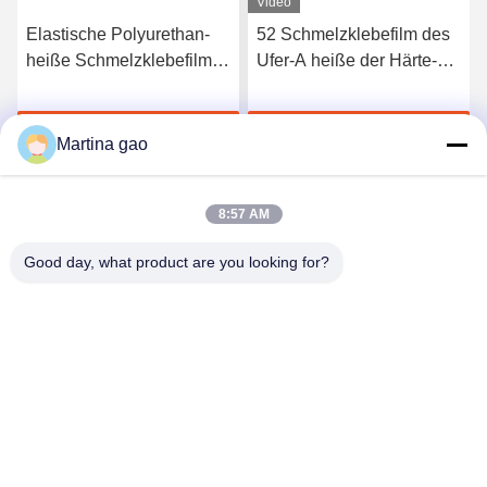
Video
Elastische Polyurethan-
52 Schmelzklebefilm des
heiße Schmelzklebefilm
Ufer-A heiße der Härte-
3412 hoher Qualität
TPU für nahtlose
Unterwäsche
Jetzt Chatten
Jetzt Chatten
Martina gao
8:57 AM
Good day, what product are you looking for?
Shenzhen Tunsing Plastic Products Co., Ltd.
ts02@tunsing.com.cn
86-755-8996-0062
Tunsing-Industriegebiet, Nr. 28- Xiatian-Dorf, Longtian-
Straße, Pingshan-Bezirk, Shenzhen-Stadt, Provinz
Guangdong, China