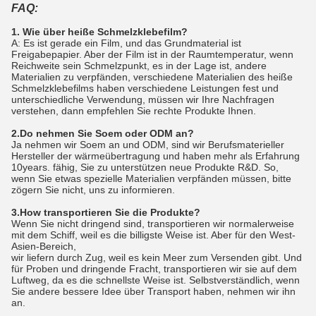
FAQ:
1. Wie über heiße Schmelzklebefilm?
A: Es ist gerade ein Film, und das Grundmaterial ist
Freigabepapier. Aber der Film ist in der Raumtemperatur, wenn
Reichweite sein Schmelzpunkt, es in der Lage ist, andere
Materialien zu verpfänden, verschiedene Materialien des heiße
Schmelzklebefilms haben verschiedene Leistungen fest und
unterschiedliche Verwendung, müssen wir Ihre Nachfragen
verstehen, dann empfehlen Sie rechte Produkte Ihnen.
2.Do nehmen Sie Soem oder ODM an?
Ja nehmen wir Soem an und ODM, sind wir Berufsmaterieller
Hersteller der wärmeübertragung und haben mehr als Erfahrung
10years. fähig, Sie zu unterstützen neue Produkte R&D. So,
wenn Sie etwas spezielle Materialien verpfänden müssen, bitte
zögern Sie nicht, uns zu informieren.
3.How transportieren Sie die Produkte?
Wenn Sie nicht dringend sind, transportieren wir normalerweise
mit dem Schiff, weil es die billigste Weise ist. Aber für den West-
Asien-Bereich,
wir liefern durch Zug, weil es kein Meer zum Versenden gibt. Und
für Proben und dringende Fracht, transportieren wir sie auf dem
Luftweg, da es die schnellste Weise ist. Selbstverständlich, wenn
Sie andere bessere Idee über Transport haben, nehmen wir ihn
an.