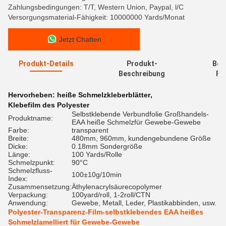
Zahlungsbedingungen: T/T, Western Union, Paypal, l/C
Versorgungsmaterial-Fähigkeit: 10000000 Yards/Monat
Jetzt Chatten
Produkt-Details
Produkt-
Bew
Beschreibung
Re
Hervorheben:
heiße Schmelzkleberblätter
,
Klebefilm des Polyester
Selbstklebende Verbundfolie Großhandels-
Produktname:
EAA heiße Schmelzfür Gewebe-Gewebe
Farbe:
transparent
Breite:
480mm, 960mm, kundengebundene Größe
Dicke:
0.18mm Sondergröße
Länge:
100 Yards/Rolle
Schmelzpunkt:
90°C
Schmelzfluss-
100±10g/10min
Index:
Zusammensetzung:
Äthylenacrylsäurecopolymer
Verpackung:
100yard/roll, 1-2roll/CTN
Anwendung:
Gewebe, Metall, Leder, Plastikabbinden, usw.
Polyester-Transparenz-Film-selbstklebendes EAA heißes
Schmelzlamelliert für Gewebe-Gewebe