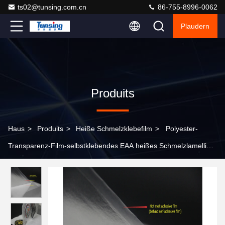
ts02@tunsing.com.cn
86-755-8996-0062
Plaudern
Produits
Haus
>
Produits
>
Heiße Schmelzklebefilm
>
Polyester-
Transparenz-Film-selbstklebendes EAA heißes Schmelzlamelliert
für Gewebe-Gewebe