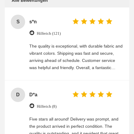
Alle Bewertungen
S
s*n
Hilfreich (121)
The quality is exceptional, with durable fabric and
vibrant colors. Shipping was fast and secure,
arriving ahead of schedule. Customer service
was helpful and friendly. Overall, a fantastic
experience
D
D*a
Hilfreich (8)
Five stars all around! Delivery was prompt, and
the product arrived in perfect condition. The
quality is outstanding, and it sevident that great