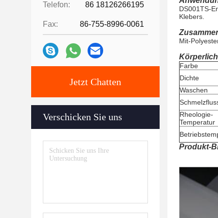
Anwendun
Telefon:
86 18126266195
DS001TS-Ent
Klebers.
Fax:
86-755-8996-0061
Zusammen
Mit-Polyeste
Körperlich
Farbe
Dichte
Jetzt Chatten
Waschen
Schmelzflus
Rheologie-
Verschicken Sie uns
Temperatur
Betriebstem
Produkt-Bi