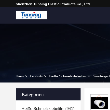
Shenzhen Tunsing Plastic Products Co., Ltd.
Haus
>
Produits
>
Heiße Schmelzklebefilm
>
Sondergröß
Kategorien
Heiße Schmelzklebefilm
(941)