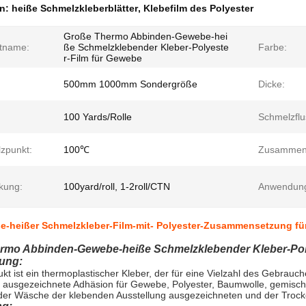
en:
heiße Schmelzkleberblätter
,
Klebefilm des Polyester
Große Thermo Abbinden-Gewebe-hei
tname:
ße Schmelzklebender Kleber-Polyeste
Farbe:
r-Film für Gewebe
500mm 1000mm Sondergröße
Dicke:
100 Yards/Rolle
Schmelzflu
zpunkt:
100℃
Zusammen
kung:
100yard/roll, 1-2roll/CTN
Anwendun
e-heißer Schmelzkleber-Film-mit- Polyester-Zusammensetzung fü
rmo Abbinden-Gewebe-heiße Schmelzklebender Kleber-Poly
ung:
kt ist ein thermoplastischer Kleber, der für eine Vielzahl des Gebrauche
e ausgezeichnete Adhäsion für Gewebe, Polyester, Baumwolle, gemisch
der Wäsche der klebenden Ausstellung ausgezeichneten und der Trock