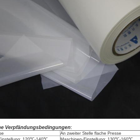
ne Verpfändungsbedingungen
:
se
An zweiter Stelle flache Presse
Einstellung: 120℃-140℃
Maschinen-Einstellung: 130℃-160℃