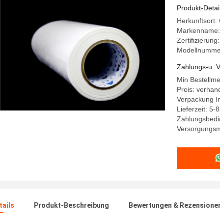
Kleiderzu
Produkt-Detai
Herkunftsort:
Markenname:
Zertifizierun
Modellnumme
Zahlungs-u. V
Min Bestellm
Preis: verhan
Verpackung In
Lieferzeit: 5-
Zahlungsbedin
Versorgungsm
ails
Produkt-Beschreibung
Bewertungen & Rezensione