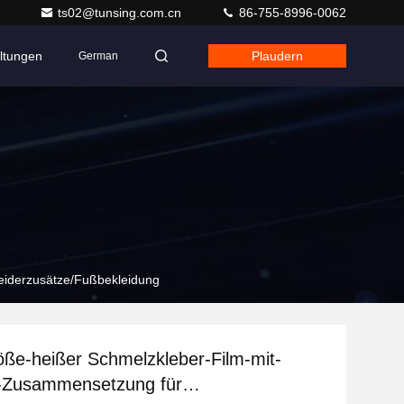
ts02@tunsing.com.cn
86-755-8996-0062
ltungen
Plaudern
German
eiderzusätze/Fußbekleidung
ße-heißer Schmelzkleber-Film-mit-
r-Zusammensetzung für