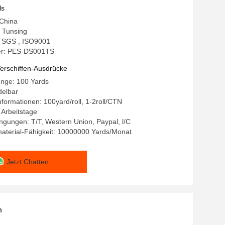
sätze/Fußbekleidung
ls
 China
 Tunsing
g: SGS , ISO9001
r: PES-DS001TS
erschiffen-Ausdrücke
enge: 100 Yards
delbar
formationen: 100yard/roll, 1-2roll/CTN
8 Arbeitstage
gungen: T/T, Western Union, Paypal, l/C
aterial-Fähigkeit: 10000000 Yards/Monat
Jetzt Chatten
n