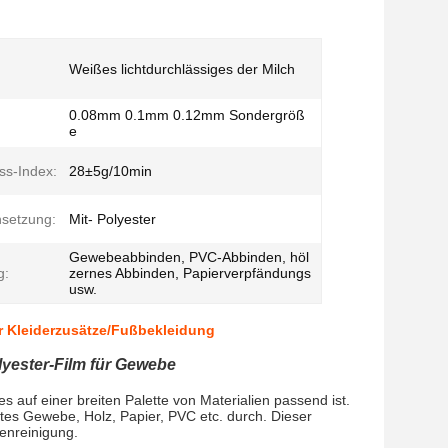
Weißes lichtdurchlässiges der Milch
0.08mm 0.1mm 0.12mm Sondergröß
e
ss-Index:
28±5g/10min
setzung:
Mit- Polyester
Gewebeabbinden, PVC-Abbinden, höl
g:
zernes Abbinden, Papierverpfändungs
usw.
r Kleiderzusätze/Fußbekleidung
ester-Film für Gewebe
s auf einer breiten Palette von Materialien passend ist.
tes Gewebe, Holz, Papier, PVC etc. durch. Dieser
enreinigung.