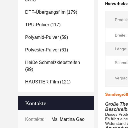
Hervorheb
DTF-Übergangsfilm
(179)
Produk
TPU-Pulver
(117)
Breite:
Polyamid-Pulver
(59)
Länge:
Polyester-Pulver
(61)
Heiße Schmelzklebstreifen
Schmel
(99)
Verpac
HAUSTIER Film
(121)
Sondergröß
Kontakte
Große The
Beschreib
Dieses Produ
Es führt ein
Kontakte:
Ms. Martina Gao
Widerstand 