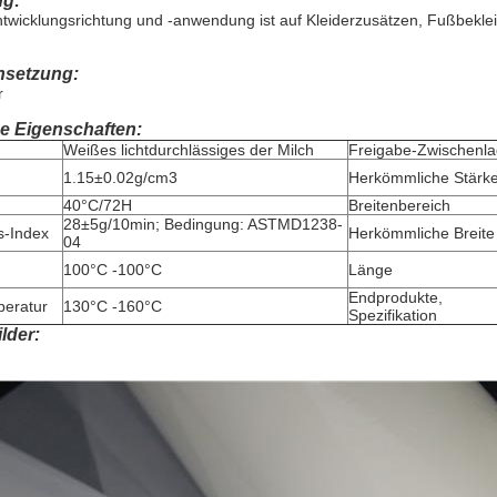
g:
wicklungsrichtung und -anwendung ist auf Kleiderzusätzen, Fußbekle
setzung:
r
e Eigenschaften:
Weißes lichtdurchlässiges der Milch
Freigabe-Zwischenl
1.15±0.02g/cm3
Herkömmliche Stärk
40°C/72H
Breitenbereich
28±5g/10min; Bedingung: ASTMD1238-
s-Index
Herkömmliche Breite
04
100°C -100°C
Länge
Endprodukte,
peratur
130°C -160°C
Spezifikation
lder: