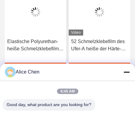
Video
Elastische Polyurethan-
52 Schmelzklebefilm des
heiße Schmelzklebefilm
Ufer-A heiße der Härte-
3412 hoher Qualität
TPU für nahtlose
Unterwäsche
Jetzt Chatten
Jetzt Chatten
Alice Chen
6:45 AM
Good day, what product are you looking for?
Shenzhen Tunsing Plastic Products Co., Ltd.
ts02@tunsing.com.cn