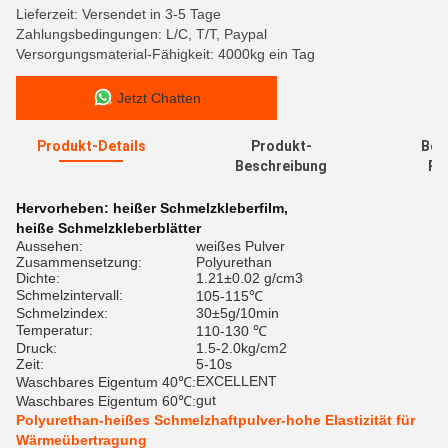
Lieferzeit: Versendet in 3-5 Tage
Zahlungsbedingungen: L/C, T/T, Paypal
Versorgungsmaterial-Fähigkeit: 4000kg ein Tag
Jetzt Chatten
Produkt-Details
Produkt-
Bew
Beschreibung
Re
Hervorheben:
heißer Schmelzkleberfilm
,
heiße Schmelzkleberblätter
Aussehen:
weißes Pulver
Zusammensetzung:
Polyurethan
Dichte:
1.21±0.02 g/cm3
Schmelzintervall:
105-115℃
Schmelzindex:
30±5g/10min
Temperatur:
110-130 ℃
Druck:
1.5-2.0kg/cm2
Zeit:
5-10s
EXCELLENT
Waschbares Eigentum 40℃:
gut
Waschbares Eigentum 60℃:
Polyurethan-heißes Schmelzhaftpulver-hohe Elastizität für
Wärmeübertragung