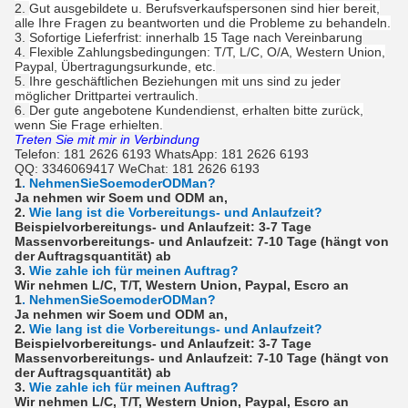
2.
Gut ausgebildete u. Berufsverkaufspersonen sind hier bereit,
alle Ihre Fragen zu beantworten und die Probleme zu behandeln.
3.
Sofortige Lieferfrist: innerhalb 15 Tage nach Vereinbarung
4.
Flexible Zahlungsbedingungen: T/T, L/C, O/A, Western Union,
Paypal, Übertragungsurkunde, etc.
5.
Ihre geschäftlichen Beziehungen mit uns sind zu jeder
möglicher Drittpartei vertraulich.
6.
Der gute angebotene Kundendienst, erhalten bitte zurück,
wenn Sie Frage erhielten.
Treten Sie mit mir in Verbindung
Telefon: 181 2626 6193 WhatsApp: 181 2626 6193
QQ: 3346069417 WeChat: 181 2626 6193
1
. NehmenSieSoemoderODMan?
Ja nehmen wir Soem und ODM an,
2.
Wie lang ist die Vorbereitungs- und Anlaufzeit?
Beispielvorbereitungs- und Anlaufzeit: 3-7 Tage
Massenvorbereitungs- und Anlaufzeit: 7-10 Tage (hängt von
der Auftragsquantität) ab
3.
Wie zahle ich für meinen Auftrag?
Wir nehmen L/C, T/T, Western Union, Paypal, Escro an
1
. NehmenSieSoemoderODMan?
Ja nehmen wir Soem und ODM an,
2.
Wie lang ist die Vorbereitungs- und Anlaufzeit?
Beispielvorbereitungs- und Anlaufzeit: 3-7 Tage
Massenvorbereitungs- und Anlaufzeit: 7-10 Tage (hängt von
der Auftragsquantität) ab
3.
Wie zahle ich für meinen Auftrag?
Wir nehmen L/C, T/T, Western Union, Paypal, Escro an