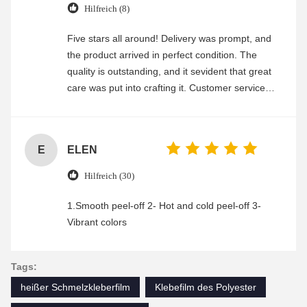
Hilfreich (8)
Five stars all around! Delivery was prompt, and
the product arrived in perfect condition. The
quality is outstanding, and it sevident that great
care was put into crafting it. Customer service
was friendly and efficient, ensuring a smooth and
enjoyable shopping experience.
E
ELEN
Hilfreich (30)
1.Smooth peel-off 2- Hot and cold peel-off 3-
Vibrant colors
Tags:
heißer Schmelzkleberfilm
Klebefilm des Polyester