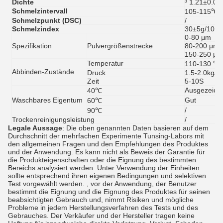
Dichte
³ 1.21±0.02
Schmelzintervall
105-115℃
Schmelzpunkt (DSC)
/
Schmelzindex
30±5g/10mi
0-80 μm
Spezifikation
Pulvergrößenstrecke
80-200 μm
150-250 μ
Temperatur
110-130 ℃
Abbinden-Zustände
Druck
1.5-2.0kg/
Zeit
5-10S
Ausgezeich
40℃
Waschbares Eigentum
Gut
60℃
/
90℃
Trockenreinigungsleistung
/
Legale Aussage
: Die oben genannten Daten basieren auf dem
Durchschnitt der mehrfachen Experimente Tunsing-Labors mit
den allgemeinen Fragen und den Empfehlungen des Produktes
und der Anwendung. Es kann nicht als Beweis der Garantie für
die Produkteigenschaften oder die Eignung des bestimmten
Bereichs analysiert werden. Unter Verwendung der Einheiten
sollte entsprechend ihren eigenen Bedingungen und selektiven
Test vorgewählt werden. , vor der Anwendung, der Benutzer
bestimmt die Eignung und die Eignung des Produktes für seinen
beabsichtigten Gebrauch und, nimmt Risiken und mögliche
Probleme in jedem Herstellungsverfahren des Tests und des
Gebrauches. Der Verkäufer und der Hersteller tragen keine