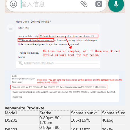
Verwandte Produkte
Modell
Stärke
Schmelzpunkt
Schmelzflussin
0-80μm 80-
DS202
105-115℃
40±5g
170μm
0-80μm 80-
DS203
105-115℃
30±5g