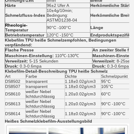
Öffnungs-Zeit
8min
Breite
Härte
96±2 Ufer A
Herkömmliche Stärke
10±4g/10min;
Schmelzfluss-Index
Bedingung:
Herkömmliche Breite
ASTMD1238-04
Rheologie-
90
°C
-100
°C
Länge
Temperatur
Betriebstemperatur
120°C -150°C
Endproduktspezifika
Klebefilm TPU heiße Schmelz
empfohlen, Bedingungen
verpfändend:
Flache Presse
An zweiter Stelle fl
Maschinen-Einstellung:
110℃-130℃
Maschinen-Einstell
Verweilzeit:
5-15 Sekunden
Verweilzeit:
8-25sec
Druck:
0.3-0.6mpa
Druck:
0.3-0.6mpa
Klebefilm-Detail-Beschreibung TPU heiße
Schmelz
Art
Farbe
Dichte
Schmelzpunkt
DS8502
transparent
1.18±0.02g/cm3
95°C
DS8507
transparent
1.18±0.02g/cm3
105°C
weißer Nebel
DS8610
1.20±0.02g/cm3
60°C
lichtdurchlässig
weißer Nebel
DS8613
1.20±0.02g/cm3
90°C -100°C
lichtdurchlässig
weißer Nebel
DS8614
1.18±0.02g/cm3
90°C -100°C
lichtdurchlässig
Heißes Schmelzklebefilm-
Ausstellungsbild