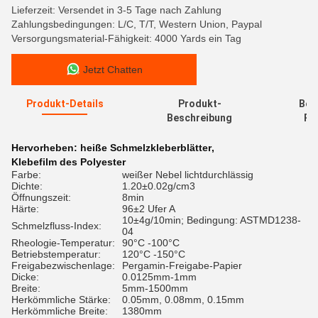
Lieferzeit: Versendet in 3-5 Tage nach Zahlung
Zahlungsbedingungen: L/C, T/T, Western Union, Paypal
Versorgungsmaterial-Fähigkeit: 4000 Yards ein Tag
Jetzt Chatten
Produkt-Details
Produkt-
Bew
Beschreibung
Re
Hervorheben:
heiße Schmelzkleberblätter
,
Klebefilm des Polyester
Farbe:
weißer Nebel lichtdurchlässig
Dichte:
1.20±0.02g/cm3
Öffnungszeit:
8min
Härte:
96±2 Ufer A
10±4g/10min; Bedingung: ASTMD1238-
Schmelzfluss-Index:
04
Rheologie-Temperatur:
90°C -100°C
Betriebstemperatur:
120°C -150°C
Freigabezwischenlage:
Pergamin-Freigabe-Papier
Dicke:
0.0125mm-1mm
Breite:
5mm-1500mm
Herkömmliche Stärke:
0.05mm, 0.08mm, 0.15mm
Herkömmliche Breite:
1380mm