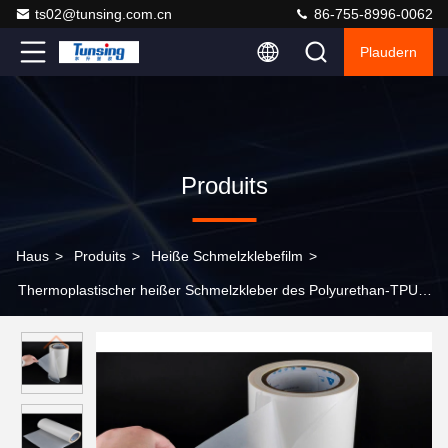
ts02@tunsing.com.cn
86-755-8996-0062
Plaudern
Produits
Haus
>
Produits
>
Heiße Schmelzklebefilm
>
Thermoplastischer heißer Schmelzkleber des Polyurethan-TPU
für Stickerei-Flecken 96 ± 2 Ufer A