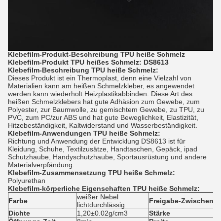
Klebefilm-
Produkt-Beschreibung
TPU heiße
Schmelz
Klebefilm-Produkt TPU heißes
Schmelz
: DS8613
Klebefilm-Beschreibung TPU heiße
Schmelz
:
Dieses Produkt ist ein Thermoplast, denn eine Vielzahl von
Materialien kann am heißen Schmelzkleber, es angewendet
werden kann wiederholt Heizplastikabbinden. Diese Art des
heißen Schmelzklebers hat gute Adhäsion zum Gewebe, zum
Polyester, zur Baumwolle, zu gemischtem Gewebe, zu TPU, zu
PVC, zum PC/zur ABS und hat gute Beweglichkeit, Elastizität,
Hitzebeständigkeit, Kaltwiderstand und Wasserbeständigkeit.
Klebefilm-Anwendungen TPU heiße
Schmelz
:
Richtung und Anwendung der Entwicklung DS8613 ist für
Kleidung, Schuhe, Textilzusätze, Handtaschen, Gepäck, ipad
Schutzhaube, Handyschutzhaube, Sportausrüstung und andere
Materialverpfändung.
Klebefilm-Zusammensetzung TPU heiße
Schmelz
:
Polyurethan
Klebefilm-körperliche Eigenschaften TPU heiße
Schmelz
:
weißer Nebel
Farbe
Freigabe-Zwischenla
lichtdurchlässig
Dichte
1,20
±0.02g/cm3
Stärke