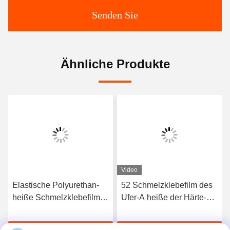
Senden Sie
Ähnliche Produkte
Video
Elastische Polyurethan-
52 Schmelzklebefilm des
heiße Schmelzklebefilm
Ufer-A heiße der Härte-
3412 hoher Qualität
TPU für nahtlose
Unterwäsche