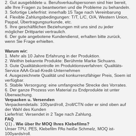
2.
Gut ausgebildete u. Berufsverkaufspersonen sind hier bereit,
alle Ihre Fragen zu beantworten und die Probleme zu behandeln.
3.
Sofortige Lieferfrist: innerhalb 15 Tage nach Vereinbarung
4.
Flexible Zahlungsbedingungen: T/T, L/C, O/A, Western Union,
Paypal, Übertragungsurkunde, etc.
5.
Ihre geschäftlichen Beziehungen mit uns sind zu jeder
möglicher Drittpartei vertraulich.
6.
Der gute angebotene Kundendienst, erhalten bitte zurück,
wenn Sie Frage erhielten.
Warum wir:
1.
Mehr als 10 Jahre Erfahrung in der Produktion.
2.
Weithin bekannte Produkte: Berühmte Marke Sichuans.
3.
Gute Qualitätskontrolle im Produktionsverfahren: Qualitäts-
Service AAA-Grad-Kredit-Unternehmen
4.
Ausgezeichnete Qualität und konkurrenzfähiger Preis, Soem ist
verfügbar.
5.
Stabile Versorgung: eine umfangreiche Strecke des Vorrates.
6.
Der ganze Prozess von Material zu Endprodukte ist unter
Überwachung.
Verpacken u. Versenden
Verpackendetails: 100yard/roll, 2roll/CTN oder er sind oben auf
der Wahl des Kunden
Lieferfrist: Versendet in 2 Tage nach Zahlung.
FAQ
Q1)
. Wie über Ihr MOQ Ihres Klebefilms?
Unser TPU, PES,
Klebefilm
PAs heiße Schmelz, MOQ ist-
100yards/roll.