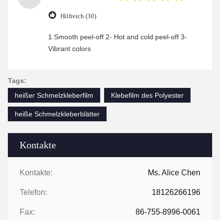
Hilfreich (30)
1.Smooth peel-off 2- Hot and cold peel-off 3-
Vibrant colors
Tags:
heißer Schmelzkleberfilm
Klebefilm des Polyester
heiße Schmelzkleberblätter
Kontakte
Kontakte:
Ms. Alice Chen
Telefon:
18126266196
Fax:
86-755-8996-0061