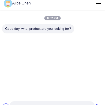
Jetzt Chatten
Jetzt Chatten
Alice Chen
8:52 PM
Good day, what product are you looking for?
Shenzhen Tunsing Plastic Products Co., Ltd.
ts02@tunsing.com.cn
86-755-8996-0062
Tunsing-Industriegebiet, Nr. 28- Xiatian-Dorf, Longtian-
Straße, Pingshan-Bezirk, Shenzhen-Stadt, Provinz
Guangdong, China
Gute Qualität Chinas Heiße Schmelzklebefilm Lieferant.
Copyright-© 2018-2026 Shenzhen Tunsing Plastic Products