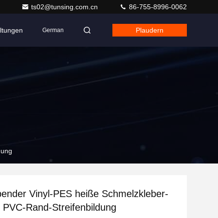
ts02@tunsing.com.cn
86-755-8996-0062
ltungen
Plaudern
German
dung
bender Vinyl-PES heiße Schmelzkleber-
ür PVC-Rand-Streifenbildung