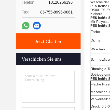
Wäsche der 
Telefon:
18126266196
PES heiße 
DS001TS-Ent
Fax:
86-755-8996-0061
Klebers.
PES heiße 
Mit-Polyeste
PES heiße 
Farbe
Dichte
Jetzt Chatten
Waschen
Verschicken Sie uns
Schmelzflus
Rheologie-
T
Betriebstem
PES heiße 
Flache Pres
Maschinen-E
Verweilzeit:
5
Druck:
0.3-