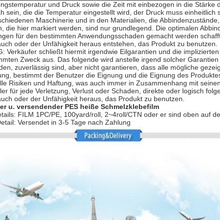
ngstemperatur und Druck sowie die Zeit mit einbezogen in die Stärke
 sein, die die Temperatur eingestellt wird, der Druck muss einheitlich
rschiedenen Maschinerie und in den Materialien, die Abbindenzustände,
, die hier markiert werden, sind nur grundlegend. Die optimalen Abbi
gen für den bestimmten Anwendungsschaden gemacht werden schafft, 
uch oder der Unfähigkeit heraus entstehen, das Produkt zu benutzen.
Verkäufer schließt hiermit irgendwie Eilgarantien und die implizierte
mten Zweck aus. Das folgende wird anstelle irgend solcher Garantien 
rden, zuverlässig sind, aber nicht garantieren, dass alle mögliche geze
ng, bestimmt der Benutzer die Eignung und die Eignung des Produktes
lle Risiken und Haftung, was auch immer in Zusammenhang mit seinen
ler für jede Verletzung, Verlust oder Schaden, direkte oder logisch f
uch oder der Unfähigkeit heraus, das Produkt zu benutzen.
er u. versendender
PES heiße Schmelzklebefilm
ails: FILM 1PC/PE, 100yard/roll, 2~4roll/CTN oder er sind oben auf 
etail: Versendet in 3-5 Tage nach Zahlung