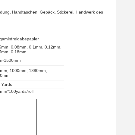
idung, Handtaschen, Gepäck, Stickerei, Handwerk des
gaminfreigabepapier
5mm, 0.08mm, 0.1mm, 0.12mm,
5mm, 0.18mm
m-1500mm
0mm, 1000mm, 1380mm,
80mm
 Yards
mm*100yards/roll
℃