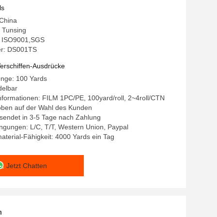
ls
 China
 Tunsing
g: ISO9001,SGS
r: DS001TS
erschiffen-Ausdrücke
enge: 100 Yards
delbar
formationen: FILM 1PC/PE, 100yard/roll, 2~4roll/CTN
 oben auf der Wahl des Kunden
ersendet in 3-5 Tage nach Zahlung
ngungen: L/C, T/T, Western Union, Paypal
terial-Fähigkeit: 4000 Yards ein Tag
Jetzt Chatten
n