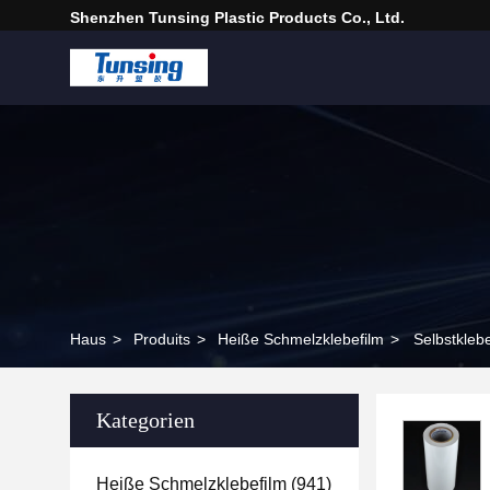
Shenzhen Tunsing Plastic Products Co., Ltd.
Haus
>
Produits
>
Heiße Schmelzklebefilm
>
Selbstkleb
Kategorien
Heiße Schmelzklebefilm
(941)