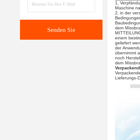
1, Verpfändu
Maschine nah
2, in der ve
Bedingungen
Baubedingun
dem Missbra
Senden Sie
MITTEILUNG: 
einem bestim
geliefert we
der Anwendu
übernimmt a
noch Herstel
dem Missbra
Verpackend
Verpackendet
Lieferungs-D