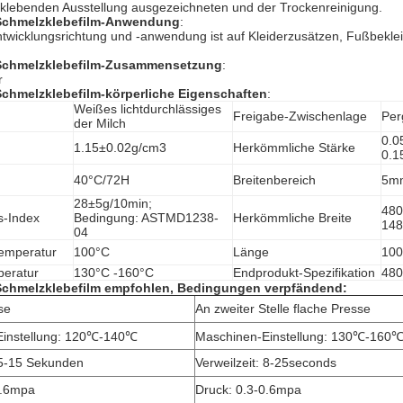
klebenden Ausstellung ausgezeichneten und der Trockenreinigung.
Schmelzklebefilm-
Anwendung
:
wicklungsrichtung und -anwendung ist auf Kleiderzusätzen, Fußbekle
Schmelzklebefilm-
Zusammensetzung
:
r
Schmelzklebefilm-
körperliche Eigenschaften
:
Weißes lichtdurchlässiges
Freigabe-Zwischenlage
Per
der Milch
0.0
1.15±0.02g/cm3
Herkömmliche Stärke
0.1
40°C/72H
Breitenbereich
5m
28±5g/10min;
48
s-Index
Bedingung: ASTMD1238-
Herkömmliche Breite
14
04
emperatur
100°C
Länge
100
peratur
130°C -160°C
Endprodukt-Spezifikation
480
Schmelzklebefilm
empfohlen, Bedingungen verpfändend:
se
An zweiter Stelle flache Presse
instellung:
120℃-140℃
Maschinen-Einstellung:
130℃-160
-15 Sekunden
Verweilzeit:
8-25seconds
0.6mpa
Druck:
0.3-0.6mpa