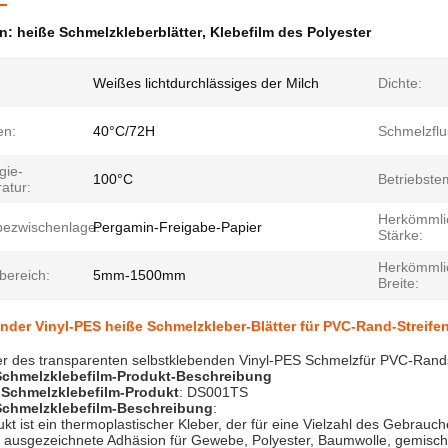
en:
heiße Schmelzkleberblätter
,
Klebefilm des Polyester
Weißes lichtdurchlässiges der Milch
Dichte:
en:
40°C/72H
Schmelzflu
gie-
100°C
Betriebste
atur:
Herkömmli
bezwischenlage:
Pergamin-Freigabe-Papier
Stärke:
Herkömmli
bereich:
5mm-1500mm
Breite:
nder Vinyl-PES heiße Schmelzkleber-Blätter für PVC-Rand-Streife
er des transparenten selbstklebenden Vinyl-PES Schmelzfür PVC-Rands
Schmelzklebefilm-
Produkt-Beschreibung
 Schmelzklebefilm-
Produkt
: DS001TS
Schmelzklebefilm-
Beschreibung
:
kt ist ein thermoplastischer Kleber, der für eine Vielzahl des Gebrauche
ne ausgezeichnete Adhäsion für Gewebe, Polyester, Baumwolle, gemisc