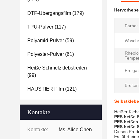
Hervorheb
DTF-Übergangsfilm
(179)
Farbe:
TPU-Pulver
(117)
Polyamid-Pulver
(59)
Wasch
Rheolo
Polyester-Pulver
(61)
Temper
Heiße Schmelzklebstreifen
Freiga
(99)
Breiten
HAUSTIER Film
(121)
Selbstklebe
Kontakte
Heißer Kleb
PES heiße 
PES heißes
PES heiße 
Kontakte:
Ms. Alice Chen
Dieses Produ
Es führt ei