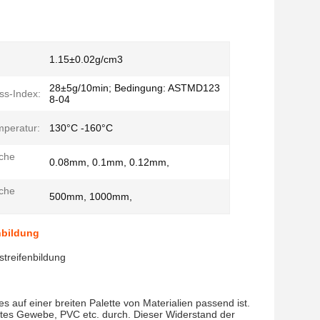
1.15±0.02g/cm3
28±5g/10min; Bedingung: ASTMD123
ss-Index:
8-04
mperatur:
130°C -160°C
che
0.08mm, 0.1mm, 0.12mm,
che
500mm, 1000mm,
nbildung
treifenbildung
s auf einer breiten Palette von Materialien passend ist.
htes Gewebe, PVC etc. durch. Dieser Widerstand der