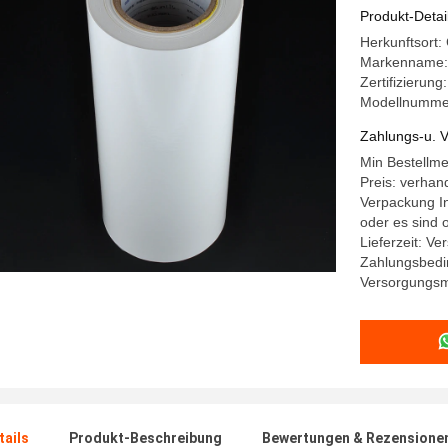
Produkt-Detai
Herkunftsort:
Markenname:
Zertifizierun
Modellnumme
Zahlungs-u. V
Min Bestellm
Preis: verhan
Verpackung In
oder es sind
Lieferzeit: V
Zahlungsbedi
Versorgungsma
ails
Produkt-Beschreibung
Bewertungen & Rezensione