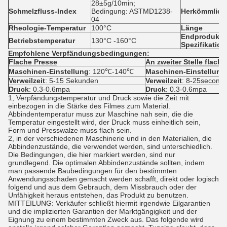
28±5g/10min;
Schmelzfluss-Index
Bedingung: ASTMD1238-
Herkömmliche
04
Rheologie-Temperatur
100°C
Länge
Endprodukt-
Betriebstemperatur
130°C -160°C
Spezifikation
Empfohlene Verpfändungsbedingungen:
Flache Presse
An zweiter Stelle flach
Maschinen-Einstellung
: 120℃-140℃
Maschinen-Einstellung
Verweilzeit
: 5-15 Sekunden
Verweilzeit
: 8-25second
Druck
: 0.3-0.6mpa
Druck
: 0.3-0.6mpa
1, Verpfändungstemperatur und Druck sowie die Zeit mit
einbezogen in die Stärke des Filmes zum Material.
Abbindentemperatur muss zur Maschine nah sein, die die
Temperatur eingestellt wird, der Druck muss einheitlich sein,
Form und Presswalze muss flach sein.
2, in der verschiedenen Maschinerie und in den Materialien, die
Abbindenzustände, die verwendet werden, sind unterschiedlich.
Die Bedingungen, die hier markiert werden, sind nur
grundlegend. Die optimalen Abbindenzustände sollten, indem
man passende Baubedingungen für den bestimmten
Anwendungsschaden gemacht werden schafft, direkt oder logisch
folgend und aus dem Gebrauch, dem Missbrauch oder der
Unfähigkeit heraus entstehen, das Produkt zu benutzen.
MITTEILUNG: Verkäufer schließt hiermit irgendwie Eilgarantien
und die implizierten Garantien der Marktgängigkeit und der
Eignung zu einem bestimmten Zweck aus. Das folgende wird