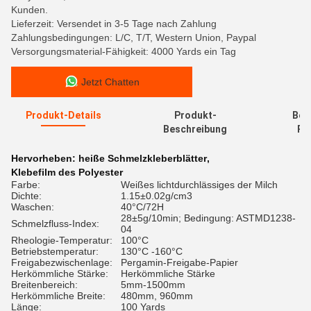
Kunden.
Lieferzeit: Versendet in 3-5 Tage nach Zahlung
Zahlungsbedingungen: L/C, T/T, Western Union, Paypal
Versorgungsmaterial-Fähigkeit: 4000 Yards ein Tag
Jetzt Chatten
Produkt-Details
Produkt-
Bew
Beschreibung
Re
Hervorheben:
heiße Schmelzkleberblätter
,
Klebefilm des Polyester
Farbe:
Weißes lichtdurchlässiges der Milch
Dichte:
1.15±0.02g/cm3
Waschen:
40°C/72H
28±5g/10min; Bedingung: ASTMD1238-
Schmelzfluss-Index:
04
Rheologie-Temperatur:
100°C
Betriebstemperatur:
130°C -160°C
Freigabezwischenlage:
Pergamin-Freigabe-Papier
Herkömmliche Stärke:
Herkömmliche Stärke
Breitenbereich:
5mm-1500mm
Herkömmliche Breite:
480mm, 960mm
Länge:
100 Yards