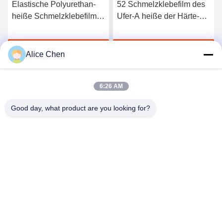
Elastische Polyurethan-
52 Schmelzklebefilm des
heiße Schmelzklebefilm
Ufer-A heiße der Härte-
3412 hoher Qualität
TPU für nahtlose
Unterwäsche
Jetzt Chatten
Jetzt Chatten
Alice Chen
6:26 AM
Good day, what product are you looking for?
Shenzhen Tunsing Plastic Products Co., Ltd.
ts02@tunsing.com.cn
86-755-8996-0062
Tunsing-Industriegebiet, Nr. 28- Xiatian-Dorf, Longtian-
Straße, Pingshan-Bezirk, Shenzhen-Stadt, Provinz
Guangdong, China