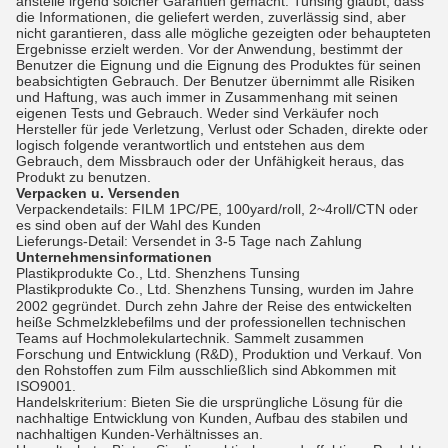
anstelle irgend solcher Garantien gemacht. Tunsing glaubt, dass
die Informationen, die geliefert werden, zuverlässig sind, aber
nicht garantieren, dass alle mögliche gezeigten oder behaupteten
Ergebnisse erzielt werden. Vor der Anwendung, bestimmt der
Benutzer die Eignung und die Eignung des Produktes für seinen
beabsichtigten Gebrauch. Der Benutzer übernimmt alle Risiken
und Haftung, was auch immer in Zusammenhang mit seinen
eigenen Tests und Gebrauch. Weder sind Verkäufer noch
Hersteller für jede Verletzung, Verlust oder Schaden, direkte oder
logisch folgende verantwortlich und entstehen aus dem
Gebrauch, dem Missbrauch oder der Unfähigkeit heraus, das
Produkt zu benutzen.
Verpacken u. Versenden
Verpackendetails: FILM 1PC/PE, 100yard/roll, 2~4roll/CTN oder
es sind oben auf der Wahl des Kunden
Lieferungs-Detail: Versendet in 3-5 Tage nach Zahlung
Unternehmensinformationen
Plastikprodukte Co., Ltd. Shenzhens Tunsing
Plastikprodukte Co., Ltd. Shenzhens Tunsing
wurden im Jahre
,
2002 gegründet. Durch zehn Jahre der Reise des entwickelten
heiße Schmelzklebefilms und der professionellen technischen
Teams auf Hochmolekulartechnik. Sammelt zusammen
Forschung und Entwicklung (R&D), Produktion und Verkauf. Von
den Rohstoffen zum Film ausschließlich sind Abkommen mit
ISO9001.
Handelskriterium: Bieten Sie die ursprüngliche Lösung für die
nachhaltige Entwicklung von Kunden, Aufbau des stabilen und
nachhaltigen Kunden-Verhältnisses an.