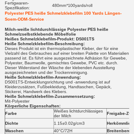
Fertigwaren-
480mm*100yards/roll
Spezifikation:
Polyester PES heiße Schmelzklebefilm 100 Yards Längen-
Soem-ODM-Service
Milch-weiße lichtdurchlässige Polyester PES heiße
Schmelzselbstklebende Möbelfolie
Heißes Schmelzklebefilm-Produkt: DS001TS
Heiße Schmelzklebefilm-Beschreibung:
Dieses Produkt ist ein thermoplastischer Kleber, der für eine
Vielzahl des Gebrauches auf einer breiten Palette von Materialien
passend ist. Es führt eine ausgezeichnete Adhäsion für Gewebe,
Polyester, Baumwolle, gemischtes Gewebe, PVC etc. durch.
Dieser Widerstand der Wäsche der klebenden Ausstellung
ausgezeichneten und der Trockenreinigung.
Heiße Schmelzklebefilm-Anwendung:
DS001TS-Entwicklungsrichtung und -anwendung ist auf
Kleiderzusätzen, Fußbekleidung, Handtaschen, Gepäck,
Stickerei, Handwerk des Klebers.
Heiße Schmelzklebefilm-Zusammensetzung:
Mit-Polyester
Körperliche Eigenschaften:
Weißes lichtdurchlässiges
Farbe
Freigabe-Zw
der Milch
Dichte
1.15±0.02g/cm3
Herkömmliche
Waschen
40°C/72H
Breitenberei