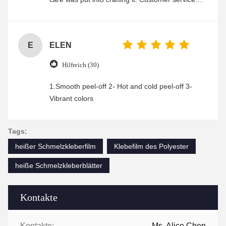
was friendly and efficient, ensuring a smooth and
enjoyable shopping experience.
E
ELEN
Hilfreich (30)
1.Smooth peel-off 2- Hot and cold peel-off 3-
Vibrant colors
Tags:
heißer Schmelzkleberfilm
Klebefilm des Polyester
heiße Schmelzkleberblätter
Kontakte
Kontakte:
Ms. Alice Chen