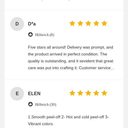
experience
D
D*a
Hilfreich (8)
Five stars all around! Delivery was prompt, and
the product arrived in perfect condition. The
quality is outstanding, and it sevident that great
care was put into crafting it. Customer service
was friendly and efficient, ensuring a smooth and
enjoyable shopping experience.
E
ELEN
Hilfreich (30)
1.Smooth peel-off 2- Hot and cold peel-off 3-
Vibrant colors