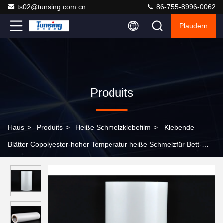
ts02@tunsing.com.cn
86-755-8996-0062
Plaudern
Produits
Haus
>
Produits
>
Heiße Schmelzklebefilm
>
Klebende
Blätter Copolyester-hoher Temperatur heiße Schmelzfür Bett-
Matten, RoHs listeten auf