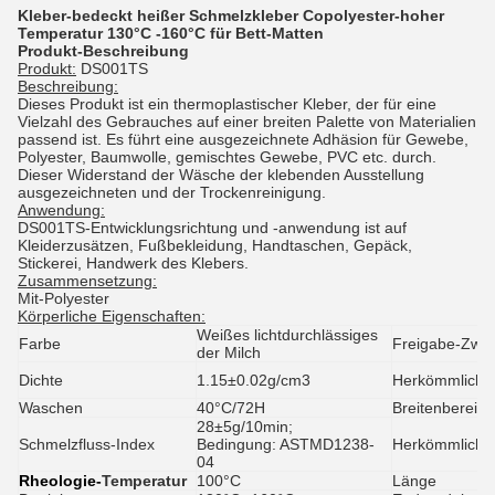
Kleber-bedeckt heißer Schmelzkleber Copolyester-hoher
Temperatur 130°C -160°C für Bett-Matten
Produkt-Beschreibung
Produkt:
DS001TS
Beschreibung:
Dieses Produkt ist ein thermoplastischer Kleber, der für eine
Vielzahl des Gebrauches auf einer breiten Palette von Materialien
passend ist. Es führt eine ausgezeichnete Adhäsion für Gewebe,
Polyester, Baumwolle, gemischtes Gewebe, PVC etc. durch.
Dieser Widerstand der Wäsche der klebenden Ausstellung
ausgezeichneten und der Trockenreinigung.
Anwendung:
DS001TS-Entwicklungsrichtung und -anwendung ist auf
Kleiderzusätzen, Fußbekleidung, Handtaschen, Gepäck,
Stickerei, Handwerk des Klebers.
Zusammensetzung:
Mit-Polyester
Körperliche Eigenschaften:
Weißes lichtdurchlässiges
Farbe
Freigabe-Zwis
der Milch
Dichte
1.15±0.02g/cm3
Herkömmliche
Waschen
40°C/72H
Breitenbereich
28±5g/10min;
Schmelzfluss-Index
Bedingung: ASTMD1238-
Herkömmliche 
04
Rheologie-
Temperatur
100°C
Länge