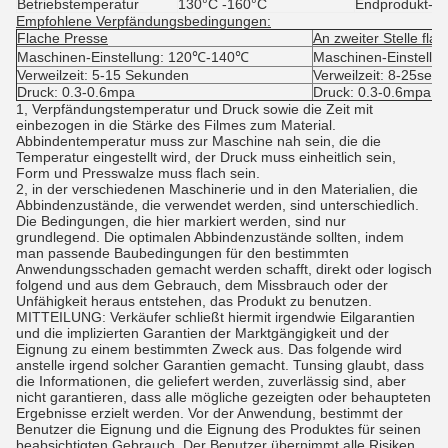
Betriebstemperatur
130°C -160°C
Endprodukt-Spe
Empfohlene Verpfändungsbedingungen:
Flache Presse
An zweiter Stelle fla
Maschinen-Einstellung:
120℃-140℃
Maschinen-Einstellun
Verweilzeit:
5-15 Sekunden
Verweilzeit:
8-25seco
Druck:
0.3-0.6mpa
Druck:
0.3-0.6mpa
1, Verpfändungstemperatur und Druck sowie die Zeit mit
einbezogen in die Stärke des Filmes zum Material.
Abbindentemperatur muss zur Maschine nah sein, die die
Temperatur eingestellt wird, der Druck muss einheitlich sein,
Form und Presswalze muss flach sein.
2, in der verschiedenen Maschinerie und in den Materialien, die
Abbindenzustände, die verwendet werden, sind unterschiedlich.
Die Bedingungen, die hier markiert werden, sind nur
grundlegend. Die optimalen Abbindenzustände sollten, indem
man passende Baubedingungen für den bestimmten
Anwendungsschaden gemacht werden schafft, direkt oder logisch
folgend und aus dem Gebrauch, dem Missbrauch oder der
Unfähigkeit heraus entstehen, das Produkt zu benutzen.
MITTEILUNG: Verkäufer schließt hiermit irgendwie Eilgarantien
und die implizierten Garantien der Marktgängigkeit und der
Eignung zu einem bestimmten Zweck aus. Das folgende wird
anstelle irgend solcher Garantien gemacht. Tunsing glaubt, dass
die Informationen, die geliefert werden, zuverlässig sind, aber
nicht garantieren, dass alle mögliche gezeigten oder behaupteten
Ergebnisse erzielt werden. Vor der Anwendung, bestimmt der
Benutzer die Eignung und die Eignung des Produktes für seinen
beabsichtigten Gebrauch. Der Benutzer übernimmt alle Risiken