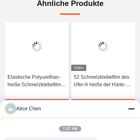
Ähnliche Produkte
Video
Elastische Polyurethan-
52 Schmelzklebefilm des
heiße Schmelzklebefilm
Ufer-A heiße der Härte-
3412 hoher Qualität
TPU für nahtlose
Unterwäsche
Jetzt Chatten
Jetzt Chatten
Alice Chen
7:27 AM