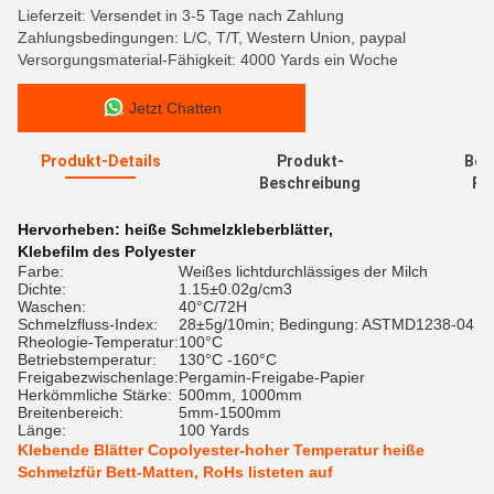
Lieferzeit: Versendet in 3-5 Tage nach Zahlung
Zahlungsbedingungen: L/C, T/T, Western Union, paypal
Versorgungsmaterial-Fähigkeit: 4000 Yards ein Woche
Jetzt Chatten
Produkt-Details
Produkt-
Bew
Beschreibung
Re
Hervorheben:
heiße Schmelzkleberblätter
,
Klebefilm des Polyester
Farbe:
Weißes lichtdurchlässiges der Milch
Dichte:
1.15±0.02g/cm3
Waschen:
40°C/72H
Schmelzfluss-Index:
28±5g/10min; Bedingung: ASTMD1238-04
Rheologie-Temperatur:
100°C
Betriebstemperatur:
130°C -160°C
Freigabezwischenlage:
Pergamin-Freigabe-Papier
Herkömmliche Stärke:
500mm, 1000mm
Breitenbereich:
5mm-1500mm
Länge:
100 Yards
Klebende Blätter Copolyester-hoher Temperatur heiße
Schmelzfür Bett-Matten, RoHs listeten auf