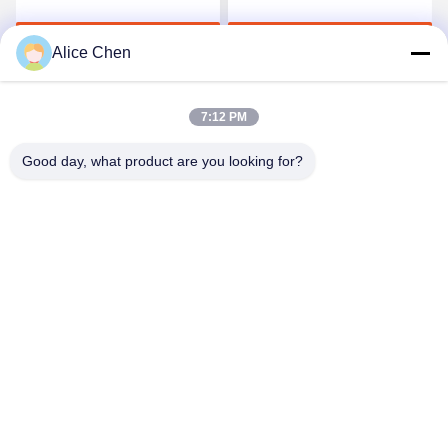
Unterwäsche
Jetzt Chatten
Jetzt Chatten
Alice Chen
7:12 PM
Good day, what product are you looking for?
Shenzhen Tunsing Plastic Products Co., Ltd.
ts02@tunsing.com.cn
86-755-8996-0062
Tunsing-Industriegebiet, Nr. 28- Xiatian-Dorf, Longtian-
Straße, Pingshan-Bezirk, Shenzhen-Stadt, Provinz
Guangdong, China