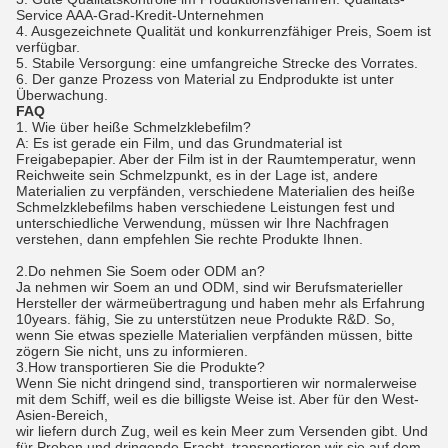
Service AAA-Grad-Kredit-Unternehmen
4.
Ausgezeichnete Qualität und konkurrenzfähiger Preis, Soem ist
verfügbar.
5.
Stabile Versorgung: eine umfangreiche Strecke des Vorrates.
6.
Der ganze Prozess von Material zu Endprodukte ist unter
Überwachung.
FAQ
1. Wie über heiße Schmelzklebefilm?
A: Es ist gerade ein Film, und das Grundmaterial ist
Freigabepapier. Aber der Film ist in der Raumtemperatur, wenn
Reichweite sein Schmelzpunkt, es in der Lage ist, andere
Materialien zu verpfänden, verschiedene Materialien des heiße
Schmelzklebefilms haben verschiedene Leistungen fest und
unterschiedliche Verwendung, müssen wir Ihre Nachfragen
verstehen, dann empfehlen Sie rechte Produkte Ihnen.
2.Do nehmen Sie Soem oder ODM an?
Ja nehmen wir Soem an und ODM, sind wir Berufsmaterieller
Hersteller der wärmeübertragung und haben mehr als Erfahrung
10years. fähig, Sie zu unterstützen neue Produkte R&D. So,
wenn Sie etwas spezielle Materialien verpfänden müssen, bitte
zögern Sie nicht, uns zu informieren.
3.How transportieren Sie die Produkte?
Wenn Sie nicht dringend sind, transportieren wir normalerweise
mit dem Schiff, weil es die billigste Weise ist. Aber für den West-
Asien-Bereich,
wir liefern durch Zug, weil es kein Meer zum Versenden gibt. Und
für Proben und dringende Fracht, transportieren wir sie auf dem