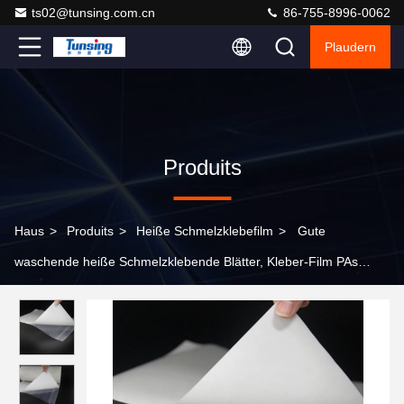
ts02@tunsing.com.cn
86-755-8996-0062
Plaudern
Produits
Haus
>
Produits
>
Heiße Schmelzklebefilm
>
Gute
waschende heiße Schmelzklebende Blätter, Kleber-Film PAs
Copolyamide klebender heiße Nylonschmelz