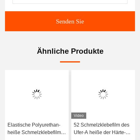
Senden Sie
Ähnliche Produkte
Video
Elastische Polyurethan-
52 Schmelzklebefilm des
heiße Schmelzklebefilm
Ufer-A heiße der Härte-
3412 hoher Qualität
TPU für nahtlose