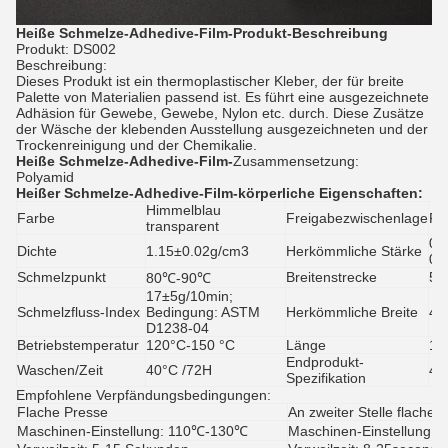
Heiße Schmelze-Adhedive-Film-Produkt-Beschreibung
Produkt: DS002
Beschreibung:
Dieses Produkt ist ein thermoplastischer Kleber, der für breite
Palette von Materialien passend ist. Es führt eine ausgezeichnete
Adhäsion für Gewebe, Gewebe, Nylon etc. durch. Diese Zusätze
der Wäsche der klebenden Ausstellung ausgezeichneten und der
Trockenreinigung und der Chemikalie.
Heiße Schmelze-Adhedive-Film-
Zusammensetzung:
Polyamid
Heißer Schmelze-Adhedive-Film-
körperliche Eigenschaften:
Himmelblau
Farbe
Freigabezwischenlage
Pe
transparent
0.
Dichte
1.15±0.02g/cm3
Herkömmliche Stärke
0.
Schmelzpunkt
Breitenstrecke
5m
80℃-90℃
17±5g/10min;
Schmelzfluss-Index
Bedingung:
ASTM
Herkömmliche Breite
48
D1238-04
Betriebstemperatur
120
°C-150 °C
Länge
10
Endprodukt-
Waschen/Zeit
40°C /72H
48
Spezifikation
Empfohlene Verpfändungsbedingungen:
Flache Presse
An zweiter Stelle flache 
Maschinen-Einstellung: 110℃-130℃
Maschinen-Einstellung: