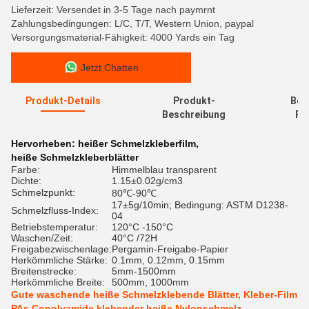
Lieferzeit: Versendet in 3-5 Tage nach paymrnt
Zahlungsbedingungen: L/C, T/T, Western Union, paypal
Versorgungsmaterial-Fähigkeit: 4000 Yards ein Tag
Jetzt Chatten
Produkt-Details
Produkt-
Bew
Beschreibung
Re
Hervorheben:
heißer Schmelzkleberfilm
,
heiße Schmelzkleberblätter
Farbe:
Himmelblau transparent
Dichte:
1.15±0.02g/cm3
Schmelzpunkt:
80℃-90℃
17±5g/10min; Bedingung: ASTM D1238-
Schmelzfluss-Index:
04
Betriebstemperatur:
120°C -150°C
Waschen/Zeit:
40°C /72H
Freigabezwischenlage:
Pergamin-Freigabe-Papier
Herkömmliche Stärke:
0.1mm, 0.12mm, 0.15mm
Breitenstrecke:
5mm-1500mm
Herkömmliche Breite:
500mm, 1000mm
Gute waschende heiße Schmelzklebende Blätter, Kleber-Film
PAs Copolyamide klebender heiße Nylonschmelz