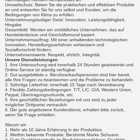
Umweltschutz: Bieten Sie die praktischen und effektiven Produkte
an und entwerfen Sie für uns selbst und Kunden, um die
Bedingungen von Klima zu erfüllen.
Unternehmungslustiger Geist: Innovation, Leistungsfähigkeit,
Hingabe
Gesamtbild: Werden ein vorbildliches Unternehmen, das auf
Handelskriterium und Geschäftsmoral basiert.
Unternehmensauftrag: Mit einer anhaltenden technologischen
Innovation, Herstellungsverfahren verbessern und
Sozialfortschritt fördern.
Unternehmenswerte: Respekt, ehrlich, Integrität.
Unsere Dienstleistungen
1.
Ihre Untersuchung wird innerhalb 24 Stunden geantwortet und
Online-Service ist ständig verfügbar.
2.
Gut ausgebildete u. Berufsverkaufspersonen sind hier bereit,
alle Ihre Fragen zu beantworten und die Probleme zu behandeln.
3.
Sofortige Lieferfrist: innerhalb 15 Tage nach Vereinbarung
4.
Flexible Zahlungsbedingungen: T/T, L/C, O/A, Western Union,
Paypal, Übertragungsurkunde, etc.
5.
Ihre geschäftlichen Beziehungen mit uns sind zu jeder
möglicher Drittpartei vertraulich.
6.
Der gute angebotene Kundendienst, erhalten bitte zurück,
wenn Sie Frage erhielten.
Warum wir:
1.
Mehr als 10 Jahre Erfahrung in der Produktion.
2.
Weithin bekannte Produkte: Berühmte Marke Sichuans.
3.
Gute Qualitätskontrolle im Produktionsverfahren: Qualitäts-