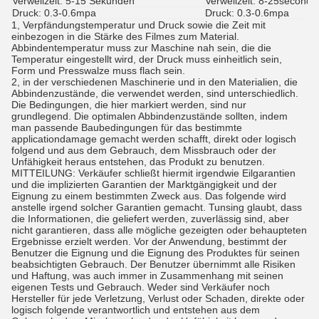
Verweilzeit: 5-15 Sekunden
Verweilzeit: 8-25seconds
Druck: 0.3-0.6mpa
Druck: 0.3-0.6mpa
1, Verpfändungstemperatur und Druck sowie die Zeit mit
einbezogen in die Stärke des Filmes zum Material.
Abbindentemperatur muss zur Maschine nah sein, die die
Temperatur eingestellt wird, der Druck muss einheitlich sein,
Form und Presswalze muss flach sein.
2, in der verschiedenen Maschinerie und in den Materialien, die
Abbindenzustände, die verwendet werden, sind unterschiedlich.
Die Bedingungen, die hier markiert werden, sind nur
grundlegend. Die optimalen Abbindenzustände sollten, indem
man passende Baubedingungen für das bestimmte
applicationdamage gemacht werden schafft, direkt oder logisch
folgend und aus dem Gebrauch, dem Missbrauch oder der
Unfähigkeit heraus entstehen, das Produkt zu benutzen.
MITTEILUNG: Verkäufer schließt hiermit irgendwie Eilgarantien
und die implizierten Garantien der Marktgängigkeit und der
Eignung zu einem bestimmten Zweck aus. Das folgende wird
anstelle irgend solcher Garantien gemacht. Tunsing glaubt, dass
die Informationen, die geliefert werden, zuverlässig sind, aber
nicht garantieren, dass alle mögliche gezeigten oder behaupteten
Ergebnisse erzielt werden. Vor der Anwendung, bestimmt der
Benutzer die Eignung und die Eignung des Produktes für seinen
beabsichtigten Gebrauch. Der Benutzer übernimmt alle Risiken
und Haftung, was auch immer in Zusammenhang mit seinen
eigenen Tests und Gebrauch. Weder sind Verkäufer noch
Hersteller für jede Verletzung, Verlust oder Schaden, direkte oder
logisch folgende verantwortlich und entstehen aus dem