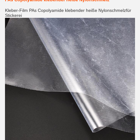
Kleber-Film PAs Copolyamide klebender heiße Nylonschmelzfür
Stickerei