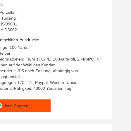
ls
 Porzellan
 Tunsing
g: ISO9001
r: DS002
erschiffen-Ausdrücke
enge: 100 Yards
delbar
formationen: FILM 1PC/PE, 100yard/roll, 2~4roll/CTN
oben auf der Wahl des Kunden.
ersendet in 3-5 nach Zahlung, abhängig von
gsquantität
ngungen: L/C, T/T, Paypal, Western Union
terial-Fähigkeit: 40000 Yards ein Tag
Jetzt Chatten