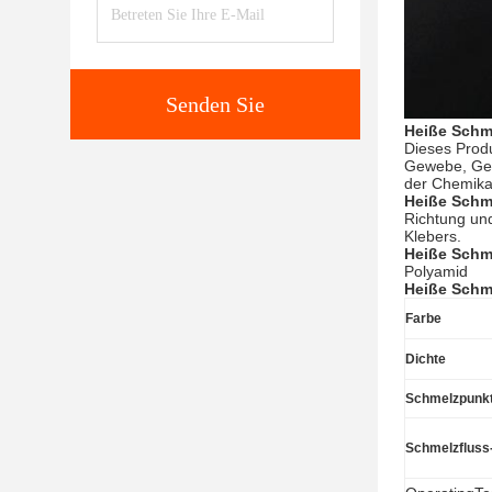
Senden Sie
Heiße Schm
Dieses Produ
Gewebe, Gew
der Chemikal
Heiße Schme
Richtung un
Klebers.
Heiße Schme
Polyamid
Heiße Schme
Farbe
Dichte
Schmelzpunk
Schmelzfluss