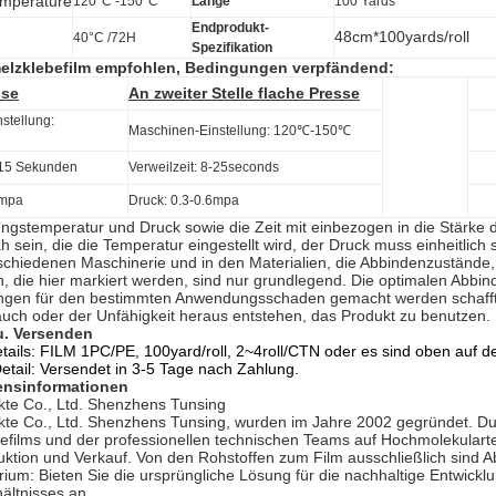
emperature
120°C -150°C
Länge
100 Yards
Endprodukt-
48cm*100yards/roll
40°C /72H
Spezifikation
elzklebefilm
empfohlen, Bedingungen verpfändend:
sse
An zweiter Stelle flache Presse
stellung:
Maschinen-Einstellung: 120℃-150℃
5-15 Sekunden
Verweilzeit: 8-25seconds
6mpa
Druck: 0.3-0.6mpa
ngstemperatur und Druck sowie die Zeit mit einbezogen in die Stärke
 sein, die die Temperatur eingestellt wird, der Druck muss einheitlich
rschiedenen Maschinerie und in den Materialien, die Abbindenzustände,
, die hier markiert werden, sind nur grundlegend. Die optimalen Abbi
gen für den bestimmten Anwendungsschaden gemacht werden schafft, 
uch oder der Unfähigkeit heraus entstehen, das Produkt zu benutzen.
u. Versenden
ails: FILM 1PC/PE, 100yard/roll, 2~4roll/CTN oder es sind oben auf 
etail: Versendet in 3-5 Tage nach Zahlung.
nsinformationen
kte Co., Ltd. Shenzhens Tunsing
kte Co., Ltd. Shenzhens Tunsing
, wurden im Jahre 2002 gegründet. Du
efilms und der professionellen technischen Teams auf Hochmolekula
uktion und Verkauf. Von den Rohstoffen zum Film ausschließlich sind
rium: Bieten Sie die ursprüngliche Lösung für die nachhaltige Entwick
ältnisses an.