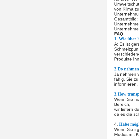
Umweltschutz
von Klima zu
Unternehmung
Gesamtbild: 
Unternehmens
Unternehmens
FAQ
1. Wie über 
A: Es ist ge
Schmelzpunkt
verschieden
Produkte Ih
2.Do nehmen
Ja nehmen w
fähig, Sie z
informieren.
3.How transp
Wenn Sie nic
Bereich,
wir liefern 
da es die sc
4.
Habe mögl
Wenn Sie irg
Modus mit Ku