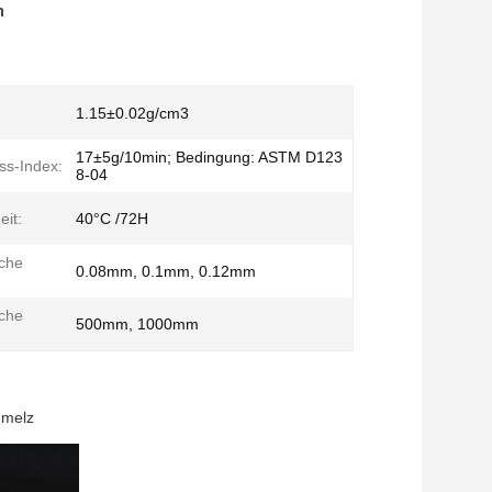
n
1.15±0.02g/cm3
17±5g/10min; Bedingung: ASTM D123
ss-Index:
8-04
it:
40°C /72H
che
0.08mm, 0.1mm, 0.12mm
che
500mm, 1000mm
hmelz