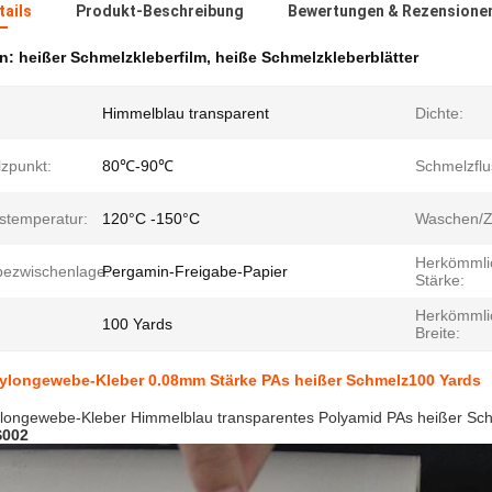
ails
Produkt-Beschreibung
Bewertungen & Rezensione
en:
heißer Schmelzkleberfilm
,
heiße Schmelzkleberblätter
Himmelblau transparent
Dichte:
zpunkt:
80℃-90℃
Schmelzflu
bstemperatur:
120°C -150°C
Waschen/Ze
Herkömmli
bezwischenlage:
Pergamin-Freigabe-Papier
Stärke:
Herkömmli
100 Yards
Breite:
Nylongewebe-Kleber 0.08mm Stärke PAs heißer Schmelz100 Yards
ylongewebe-Kleber Himmelblau transparentes Polyamid PAs heißer Sc
S002