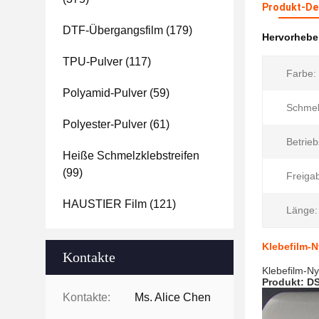
Produkt-Det
DTF-Übergangsfilm
(179)
Hervorheb
TPU-Pulver
(117)
Farbe:
Polyamid-Pulver
(59)
Schmel
Polyester-Pulver
(61)
Betrie
Heiße Schmelzklebstreifen
(99)
Freiga
HAUSTIER Film
(121)
Länge:
Klebefilm-
Kontakte
Klebefilm-N
Produkt: D
Kontakte:
Ms. Alice Chen