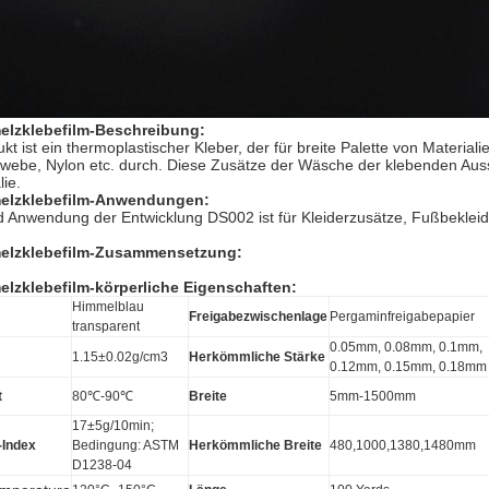
elzklebefilm-Beschreibung:
kt ist ein thermoplastischer Kleber, der für breite Palette von Material
ebe, Nylon etc. durch. Diese Zusätze der Wäsche der klebenden Auss
ie.
lzklebefilm-
Anwendungen:
d Anwendung der Entwicklung DS002 ist für Kleiderzusätze, Fußbeklei
lzklebefilm-
Zusammensetzung:
lzklebefilm-körperliche Eigenschaften:
Himmelblau
Freigabezwischenlage
Pergaminfreigabepapier
transparent
0.05mm, 0.08mm, 0.1mm,
1.15±0.02g/cm3
Herkömmliche Stärke
0.12mm, 0.15mm, 0.18mm
t
80℃-90℃
Breite
5mm-1500mm
17±5g/10min;
-Index
Bedingung: ASTM
Herkömmliche Breite
480,1000,1380,1480mm
D1238-04