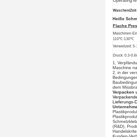
OperatingT
Waschen/Zeit
Heiße Schm
Flache Pre
Maschinen-Ein
110℃-130℃
Verweilzeit: 
Druck: 0.3-0.
1, Verpfändu
Maschine nah
2, in der ve
Bedingungen
Baubedingun
dem Missbra
Verpacken 
Verpackendet
Lieferungs-D
Unternehme
Plastikprodu
Plastikprodu
Schmelzkleb
(R&D), Prod
Handelskrite
Kunden-Verh