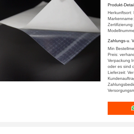
Produkt-Detai
Herkunftsort:
Markenname:
Zertifizierun
Modellnumme
Zahlungs-u. V
Min Bestellm
Preis: verhan
Verpackung In
oder es sind 
Lieferzeit: V
Kundenauftra
Zahlungsbedi
Versorgungsma