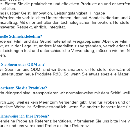
: Bieten Sie die praktischen und effektiven Produkte an und entwerfe
 erfüllen.
slustiger Geist: Innovation, Leistungsfähigkeit, Hingabe
Werden ein vorbildliches Unternehmen, das auf Handelskriterium und 
auftrag: Mit einer anhaltenden technologischen Innovation, Herstellun
werte: Respekt, ehrlich, Integrität.
heiße Schmelzklebefilm?
rade ein Film, und das Grundmaterial ist Freigabepapier. Aber der Film
, es in der Lage ist, andere Materialien zu verpfänden, verschiedene
e Leistungen fest und unterschiedliche Verwendung, müssen wir Ihre 
nen.
 Sie Soem oder ODM an?
ir Soem an und ODM, sind wir Berufsmaterieller Hersteller der wärme
u unterstützen neue Produkte R&D. So, wenn Sie etwas spezielle Materi
ortieren Sie die Produkte?
ht dringend sind, transportieren wir normalerweise mit dem Schiff, weil 
durch Zug, weil es kein Meer zum Versenden gibt. Und für Proben und dr
hnellste Weise ist. Selbstverständlich, wenn Sie andere bessere Idee 
icherweise ich Ihre Proben?
endeine Probe als Referenz benötigen, informieren Sie uns bitte Ihre vö
rier und uns vereinbart Probe als Ihre Referenz.