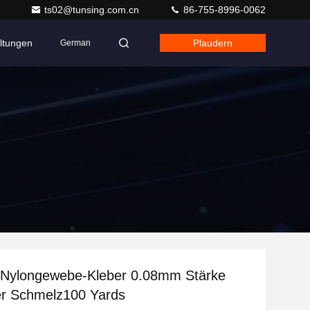
ts02@tunsing.com.cn
86-755-8996-0062
ltungen
Plaudern
German
m-Nylongewebe-Kleber 0.08mm Stärke
er Schmelz100 Yards