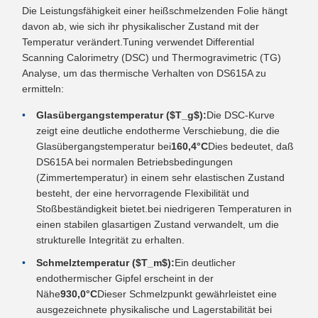
Die Leistungsfähigkeit einer heißschmelzenden Folie hängt
davon ab, wie sich ihr physikalischer Zustand mit der
Temperatur verändert.Tuning verwendet Differential
Scanning Calorimetry (DSC) und Thermogravimetric (TG)
Analyse, um das thermische Verhalten von DS615A zu
ermitteln:
Glasübergangstemperatur ($T_g$):
Die DSC-Kurve
zeigt eine deutliche endotherme Verschiebung, die die
Glasübergangstemperatur bei
160,4°C
Dies bedeutet, daß
DS615A bei normalen Betriebsbedingungen
(Zimmertemperatur) in einem sehr elastischen Zustand
besteht, der eine hervorragende Flexibilität und
Stoßbeständigkeit bietet.bei niedrigeren Temperaturen in
einen stabilen glasartigen Zustand verwandelt, um die
strukturelle Integrität zu erhalten.
Schmelztemperatur ($T_m$):
Ein deutlicher
endothermischer Gipfel erscheint in der
Nähe
930,0°C
Dieser Schmelzpunkt gewährleistet eine
ausgezeichnete physikalische und Lagerstabilität bei