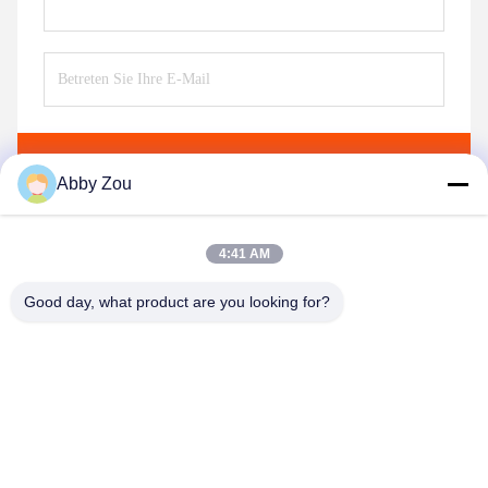
Senden Sie
Abby Zou
4:41 AM
Good day, what product are you looking for?
Shenzhen Tunsing Plastic Products Co., Ltd.
ts02@tunsing.com.cn
86-755-8996-0062
Tunsing-Industriegebiet, Nr. 28- Xiatian-Dorf, Longtian-