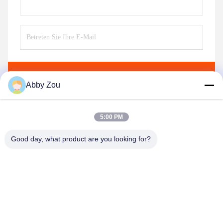
Senden Sie
Abby Zou
5:00 PM
Good day, what product are you looking for?
Shenzhen Tunsing Plastic Products Co., Ltd.
ts02@tunsing.com.cn
86-755-8996-0062
Tunsing-Industriegebiet, Nr. 28- Xiatian-Dorf, Longtian-