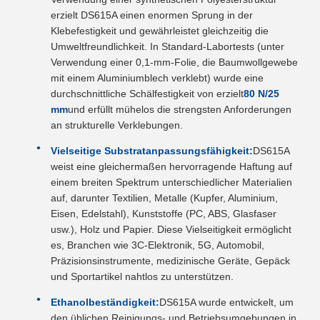
erzielt DS615A einen enormen Sprung in der
Klebefestigkeit und gewährleistet gleichzeitig die
Umweltfreundlichkeit. In Standard-Labortests (unter
Verwendung einer 0,1-mm-Folie, die Baumwollgewebe
mit einem Aluminiumblech verklebt) wurde eine
durchschnittliche Schälfestigkeit von erzielt
80 N/25
mm
und erfüllt mühelos die strengsten Anforderungen
an strukturelle Verklebungen.
Vielseitige Substratanpassungsfähigkeit:
DS615A
weist eine gleichermaßen hervorragende Haftung auf
einem breiten Spektrum unterschiedlicher Materialien
auf, darunter Textilien, Metalle (Kupfer, Aluminium,
Eisen, Edelstahl), Kunststoffe (PC, ABS, Glasfaser
usw.), Holz und Papier. Diese Vielseitigkeit ermöglicht
es, Branchen wie 3C-Elektronik, 5G, Automobil,
Präzisionsinstrumente, medizinische Geräte, Gepäck
und Sportartikel nahtlos zu unterstützen.
Ethanolbeständigkeit:
DS615A wurde entwickelt, um
den üblichen Reinigungs- und Betriebsumgebungen in